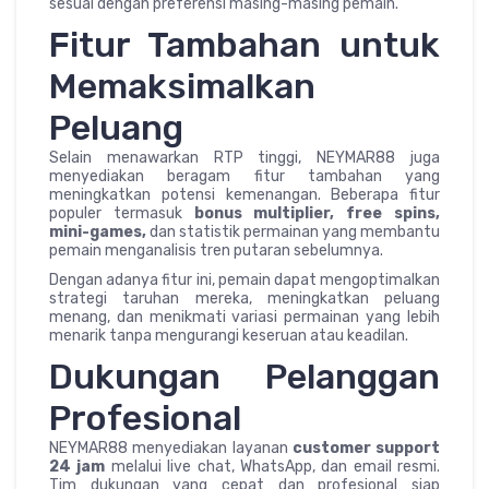
sesuai dengan preferensi masing-masing pemain.
Fitur Tambahan untuk
Memaksimalkan
Peluang
Selain menawarkan RTP tinggi, NEYMAR88 juga
menyediakan beragam fitur tambahan yang
meningkatkan potensi kemenangan. Beberapa fitur
populer termasuk
bonus multiplier, free spins,
mini-games,
dan statistik permainan yang membantu
pemain menganalisis tren putaran sebelumnya.
Dengan adanya fitur ini, pemain dapat mengoptimalkan
strategi taruhan mereka, meningkatkan peluang
menang, dan menikmati variasi permainan yang lebih
menarik tanpa mengurangi keseruan atau keadilan.
Dukungan Pelanggan
Profesional
NEYMAR88 menyediakan layanan
customer support
24 jam
melalui live chat, WhatsApp, dan email resmi.
Tim dukungan yang cepat dan profesional siap