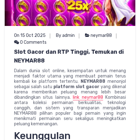
On 15 Oct 2025
By admin
neymar88
0 Comments
Slot Gacor dan RTP Tinggi, Temukan di
NEYMAR88
Dalam dunia slot online, kesempatan untuk menang
menjadi faktor utama yang membuat pemain terus
kembali ke platform tertentu.
NEYMAR88
menonjol
sebagai salah satu
platform slot gacor
yang dikenal
karena memberikan peluang menang lebih besar
dibandingkan situs lainnya.
link neymar88
Kombinasi
antara koleksi permainan berkualitas, teknologi
canggih, dan sistem yang transparan menjadikan
NEYMAR88 pilihan populer bagi pemain yang ingin
menikmati permainan seru sekaligus meningkatkan
peluang kemenangan.
Keunggulan