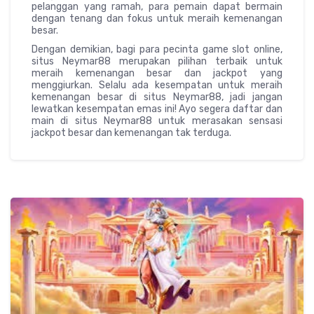
pelanggan yang ramah, para pemain dapat bermain
dengan tenang dan fokus untuk meraih kemenangan
besar.
Dengan demikian, bagi para pecinta game slot online,
situs Neymar88 merupakan pilihan terbaik untuk
meraih kemenangan besar dan jackpot yang
menggiurkan. Selalu ada kesempatan untuk meraih
kemenangan besar di situs Neymar88, jadi jangan
lewatkan kesempatan emas ini! Ayo segera daftar dan
main di situs Neymar88 untuk merasakan sensasi
jackpot besar dan kemenangan tak terduga.