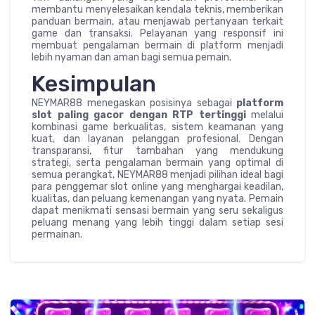
membantu menyelesaikan kendala teknis, memberikan
panduan bermain, atau menjawab pertanyaan terkait
game dan transaksi. Pelayanan yang responsif ini
membuat pengalaman bermain di platform menjadi
lebih nyaman dan aman bagi semua pemain.
Kesimpulan
NEYMAR88 menegaskan posisinya sebagai
platform
slot paling gacor dengan RTP tertinggi
melalui
kombinasi game berkualitas, sistem keamanan yang
kuat, dan layanan pelanggan profesional. Dengan
transparansi, fitur tambahan yang mendukung
strategi, serta pengalaman bermain yang optimal di
semua perangkat, NEYMAR88 menjadi pilihan ideal bagi
para penggemar slot online yang menghargai keadilan,
kualitas, dan peluang kemenangan yang nyata. Pemain
dapat menikmati sensasi bermain yang seru sekaligus
peluang menang yang lebih tinggi dalam setiap sesi
permainan.