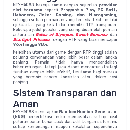
NEYMAR88 bekerja sama dengan sejumlah
provider
slot ternama
seperti
Pragmatic Play, PG Soft,
Habanero, Joker Gaming, dan Microgaming
,
sehingga setiap permainan yang tersedia telah melalui
uji kualitas yang ketat dan memiliki RTP transparan.
Beberapa judul populer yang sering dicari oleh pemain
antara lain
Gates of Olympus
,
Sweet Bonanza
, dan
Starlight Princess
, dengan RTP yang bisa mencapai
96% hingga 98%
.
Kelebihan utama dari game dengan RTP tinggi adalah
peluang kemenangan yang lebih besar dalam jangka
panjang. Pemain tidak hanya mengandalkan
keberuntungan, tetapi juga dapat mengatur strategi
taruhan dengan lebih efektif, terutama bagi mereka
yang bermain secara konsisten atau dalam sesi
panjang.
Sistem Transparan dan
Aman
NEYMAR88 menerapkan
Random Number Generator
(RNG)
bersertifikasi untuk memastikan setiap hasil
putaran benar-benar acak dan adil. Dengan sistem ini,
setiap kemenangan maupun kekalahan sepenuhnya