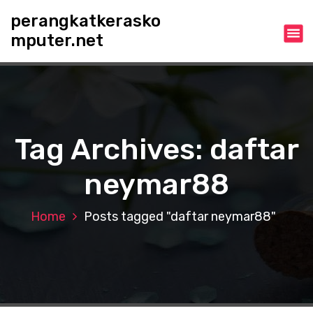
S
perangkatkerasko
k
mputer.net
i
p
t
o
c
o
n
Tag Archives: daftar
t
e
neymar88
n
t
Home
Posts tagged "daftar neymar88"