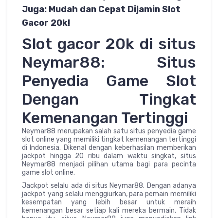
Juga: Mudah dan Cepat Dijamin Slot
Gacor 20k!
Slot gacor 20k di situs
Neymar88: Situs
Penyedia Game Slot
Dengan Tingkat
Kemenangan Tertinggi
Neymar88 merupakan salah satu situs penyedia game
slot online yang memiliki tingkat kemenangan tertinggi
di Indonesia. Dikenal dengan keberhasilan memberikan
jackpot hingga 20 ribu dalam waktu singkat, situs
Neymar88 menjadi pilihan utama bagi para pecinta
game slot online.
Jackpot selalu ada di situs Neymar88. Dengan adanya
jackpot yang selalu menggiurkan, para pemain memiliki
kesempatan yang lebih besar untuk meraih
kemenangan besar setiap kali mereka bermain. Tidak