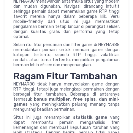
NEYMAR88 menawarkan antarmuka situs yang modern
dan mudah digunakan. Navigasi dirancang intuitif
sehingga pemain dapat menemukan game RTP tinggi
favorit mereka hanya dalam beberapa klik. Versi
mobile-friendly dari situs ini juga memastikan
pengalaman bermain tetap lancar di perangkat seluler,
dengan kualitas grafis dan performa yang tetap
optimal.
Selain itu, fitur pencarian dan filter game di NEYMAR88
memudahkan pemain untuk mencari game dengan
kategori tertentu, seperti RTP tinggi, volatilitas
rendah, atau tema tertentu, menjadikan pengalaman
bermain lebih efisien dan menyenangkan.
Ragam Fitur Tambahan
NEYMAR88 tidak hanya menyediakan game dengan
RTP tinggi, tetapi juga melengkapi permainan dengan
berbagai fitur tambahan. Beberapa di antaranya
termasuk
bonus multiplier, free spins, dan mini-
games
yang meningkatkan peluang menang tanpa
mengurangi keadilan permainan.
Situs ini juga menampilkan
statistik game
yang
dapat membantu pemain menganalisis tren
kemenangan dan membuat keputusan taruhan yang
lebih strategis. Dengan begitu, pemain tidak hanya