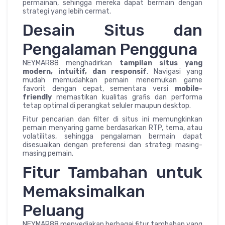
permainan, sehingga mereka dapat bermain dengan
strategi yang lebih cermat.
Desain Situs dan
Pengalaman Pengguna
NEYMAR88 menghadirkan
tampilan situs yang
modern, intuitif, dan responsif
. Navigasi yang
mudah memudahkan pemain menemukan game
favorit dengan cepat, sementara versi
mobile-
friendly
memastikan kualitas grafis dan performa
tetap optimal di perangkat seluler maupun desktop.
Fitur pencarian dan filter di situs ini memungkinkan
pemain menyaring game berdasarkan RTP, tema, atau
volatilitas, sehingga pengalaman bermain dapat
disesuaikan dengan preferensi dan strategi masing-
masing pemain.
Fitur Tambahan untuk
Memaksimalkan
Peluang
NEYMAR88 menyediakan berbagai fitur tambahan yang