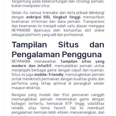
tergantung pada keberuntungan dan strategi pemain,
bukan manipulasi situs.
Selain itu, semua transaksi dan data pribadi dilindungi
dengan
enkripsi SSL tingkat tinggi
, memastikan
keamanan informasi dan dana pemain. Transparansi
dan keamanan ini menjadi salah satu alasan mengapa
NEYMAR88 dipercaya oleh komunitas slot online
sebagai platform yang adil dan profesional.
Tampilan Situs dan
Pengalaman Pengguna
NEYMAR88 menawarkan
tampilan situs yang
modern dan intuitif
, memudahkan pemain untuk
menjelajahi berbagai game dengan cepat dan nyaman.
Situs ini juga
mobile-friendly
, memungkinkan pemain
untuk menikmati permainan dengan kualitas grafis dan
performa yang tetap optimal di perangkat seluler
maupun desktop.
Navigasi yang mudah dan fitur pencarian canggih
memungkinkan pemain menemukan game dengan
kategori tertentu, termasuk RTP tinggi, volatilitas
rendah, atau tema favorit. Hal ini membuat
pengalaman bermain lebih efisien, menyenangkan, dan