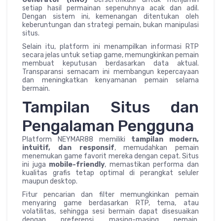
setiap hasil permainan sepenuhnya acak dan adil.
Dengan sistem ini, kemenangan ditentukan oleh
keberuntungan dan strategi pemain, bukan manipulasi
situs.
Selain itu, platform ini menampilkan informasi RTP
secara jelas untuk setiap game, memungkinkan pemain
membuat keputusan berdasarkan data aktual.
Transparansi semacam ini membangun kepercayaan
dan meningkatkan kenyamanan pemain selama
bermain.
Tampilan Situs dan
Pengalaman Pengguna
Platform NEYMAR88 memiliki
tampilan modern,
intuitif, dan responsif
, memudahkan pemain
menemukan game favorit mereka dengan cepat. Situs
ini juga
mobile-friendly
, memastikan performa dan
kualitas grafis tetap optimal di perangkat seluler
maupun desktop.
Fitur pencarian dan filter memungkinkan pemain
menyaring game berdasarkan RTP, tema, atau
volatilitas, sehingga sesi bermain dapat disesuaikan
dengan preferensi masing-masing pemain.