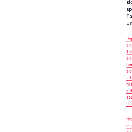
sl
s
To
Un
de
sl
to
sl
bo
sl
si
ma
jud
sp
sl
ma
sl