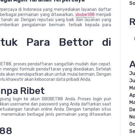
So
rpercaya di Indonesia yang menyediakan layanan daftar
 berbagai permainan yang ditawarkan,
sbobet88
menjadi
R
di tanah air. Dengan reputasi yang baik dan layanan yang
emberikan pengalaman bermain terbaik kepada para
tuk Para Bettor di
A
BET88, proses pendaftaran sangatlah mudah dan cepat.
mengisi formulir pendaftaran yang disediakan. Setelah
Ju
Anda akan mendapatkan akun untuk mulai bermain. Dengan
rlu khawatir akan kebocoran data pribadi Anda.
Ju
npa Ribet
Ma
Ap
ngsung login ke akun SBOBET88 Anda. Proses login pun
Ma
ukkan username dan password yang Anda daftarkan saat
etualangan taruhan online Anda. Dengan tampilan situs
D
h menemukan berbagai jenis permainan yang ditawarkan
N
Oc
T88
S