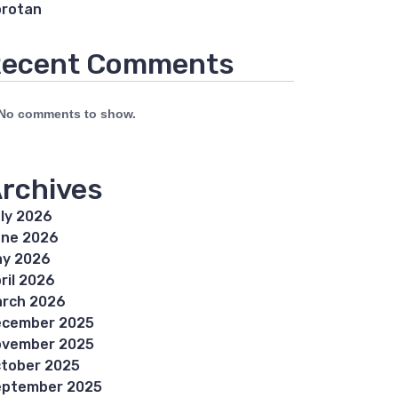
rotan
ecent Comments
No comments to show.
rchives
ly 2026
ne 2026
y 2026
ril 2026
rch 2026
ecember 2025
ovember 2025
tober 2025
eptember 2025