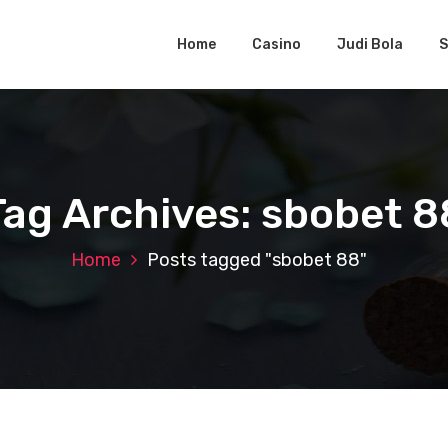
Home
Casino
Judi Bola
S
Tag Archives: sbobet 8
Home
Posts tagged "sbobet 88"