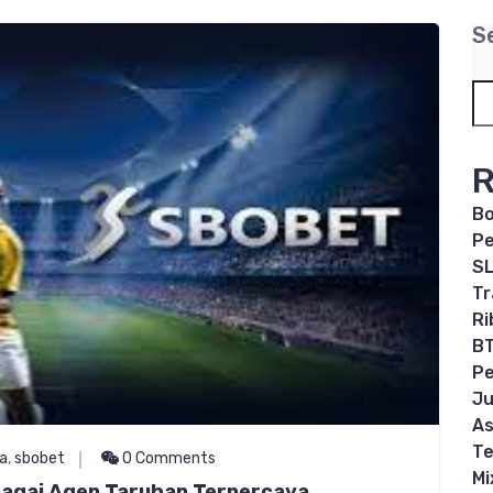
S
R
Bo
Pe
SL
Tr
Ri
BT
Pe
Ju
As
Te
la
,
sbobet
0 Comments
Mi
bagai Agen Taruhan Terpercaya