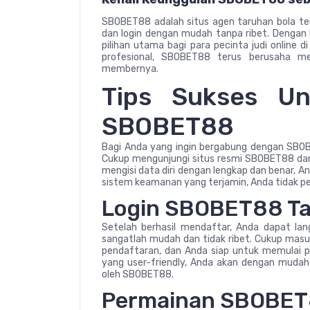
SBOBET88 adalah situs agen taruhan bola te
dan login dengan mudah tanpa ribet. Dengan
pilihan utama bagi para pecinta judi online 
profesional, SBOBET88 terus berusaha m
membernya.
Tips Sukses Un
SBOBET88
Bagi Anda yang ingin bergabung dengan SBO
Cukup mengunjungi situs resmi SBOBET88 dan 
mengisi data diri dengan lengkap dan benar, 
sistem keamanan yang terjamin, Anda tidak pe
Login SBOBET88 Ta
Setelah berhasil mendaftar, Anda dapat la
sangatlah mudah dan tidak ribet. Cukup mas
pendaftaran, dan Anda siap untuk memulai p
yang user-friendly, Anda akan dengan muda
oleh SBOBET88.
Permainan SBOBE