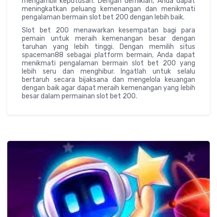
mengambil keputusan. Dengan demikian, Anda dapat
meningkatkan peluang kemenangan dan menikmati
pengalaman bermain slot bet 200 dengan lebih baik.
Slot bet 200 menawarkan kesempatan bagi para
pemain untuk meraih kemenangan besar dengan
taruhan yang lebih tinggi. Dengan memilih situs
spaceman88 sebagai platform bermain, Anda dapat
menikmati pengalaman bermain slot bet 200 yang
lebih seru dan menghibur. Ingatlah untuk selalu
bertaruh secara bijaksana dan mengelola keuangan
dengan baik agar dapat meraih kemenangan yang lebih
besar dalam permainan slot bet 200.