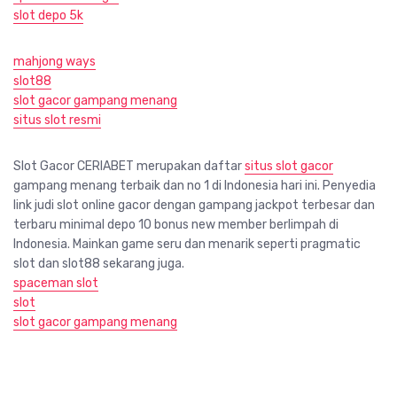
slot depo 5k
mahjong ways
slot88
slot gacor gampang menang
situs slot resmi
Slot Gacor CERIABET merupakan daftar
situs slot gacor
gampang menang terbaik dan no 1 di Indonesia hari ini. Penyedia
link judi slot online gacor dengan gampang jackpot terbesar dan
terbaru minimal depo 10 bonus new member berlimpah di
Indonesia. Mainkan game seru dan menarik seperti pragmatic
slot dan slot88 sekarang juga.
spaceman slot
slot
slot gacor gampang menang