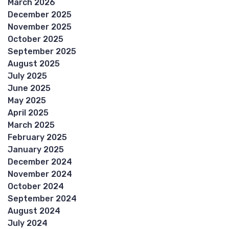
March 2026
December 2025
November 2025
October 2025
September 2025
August 2025
July 2025
June 2025
May 2025
April 2025
March 2025
February 2025
January 2025
December 2024
November 2024
October 2024
September 2024
August 2024
July 2024