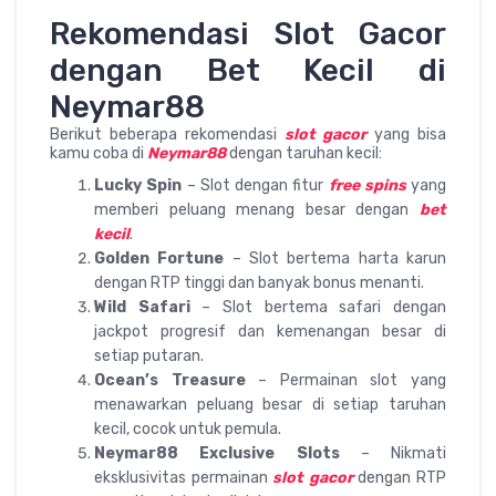
Rekomendasi Slot Gacor
dengan Bet Kecil di
Neymar88
Berikut beberapa rekomendasi
slot gacor
yang bisa
kamu coba di
Neymar88
dengan taruhan kecil:
Lucky Spin
– Slot dengan fitur
free spins
yang
memberi peluang menang besar dengan
bet
kecil
.
Golden Fortune
– Slot bertema harta karun
dengan RTP tinggi dan banyak bonus menanti.
Wild Safari
– Slot bertema safari dengan
jackpot progresif dan kemenangan besar di
setiap putaran.
Ocean’s Treasure
– Permainan slot yang
menawarkan peluang besar di setiap taruhan
kecil, cocok untuk pemula.
Neymar88 Exclusive Slots
– Nikmati
eksklusivitas permainan
slot gacor
dengan RTP