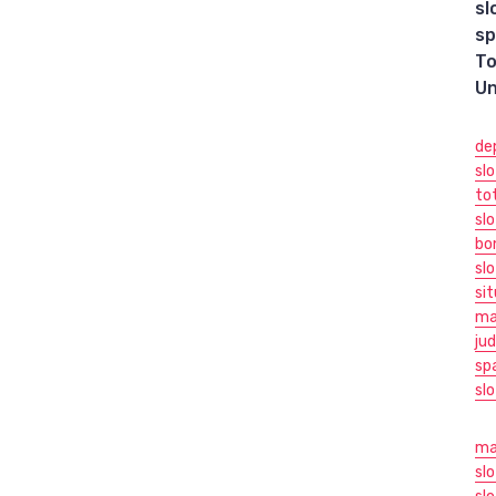
sl
s
To
Un
de
sl
to
sl
bo
sl
si
ma
jud
sp
sl
ma
sl