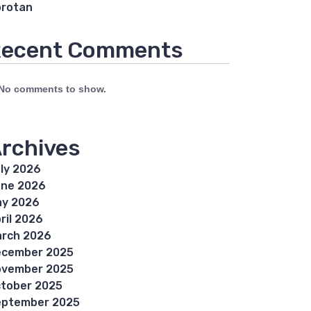
rotan
ecent Comments
No comments to show.
rchives
ly 2026
ne 2026
y 2026
ril 2026
rch 2026
ecember 2025
ovember 2025
tober 2025
eptember 2025