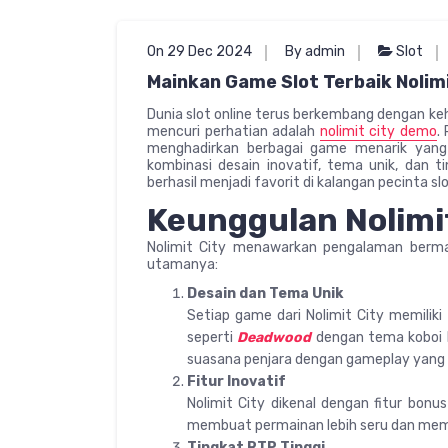
On 29 Dec 2024
By admin
Slot
Mainkan Game Slot Terbaik Nolim
Dunia slot online terus berkembang dengan keh
mencuri perhatian adalah
nolimit city demo
.
menghadirkan berbagai game menarik yang 
kombinasi desain inovatif, tema unik, dan ti
berhasil menjadi favorit di kalangan pecinta slo
Keunggulan Nolimi
Nolimit City menawarkan pengalaman bermai
utamanya:
Desain dan Tema Unik
Setiap game dari Nolimit City memili
seperti
Deadwood
dengan tema koboi l
suasana penjara dengan gameplay yan
Fitur Inovatif
Nolimit City dikenal dengan fitur bonus
membuat permainan lebih seru dan memb
Tingkat RTP Tinggi