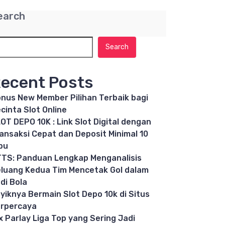
earch
Search
ecent Posts
nus New Member Pilihan Terbaik bagi
cinta Slot Online
OT DEPO 10K : Link Slot Digital dengan
ansaksi Cepat dan Deposit Minimal 10
bu
TS: Panduan Lengkap Menganalisis
luang Kedua Tim Mencetak Gol dalam
di Bola
yiknya Bermain Slot Depo 10k di Situs
rpercaya
x Parlay Liga Top yang Sering Jadi