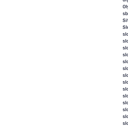
Ol
sb
Si
Sl
sl
sl
sl
sl
sl
sl
sl
sl
sl
sl
sl
sl
sl
sl