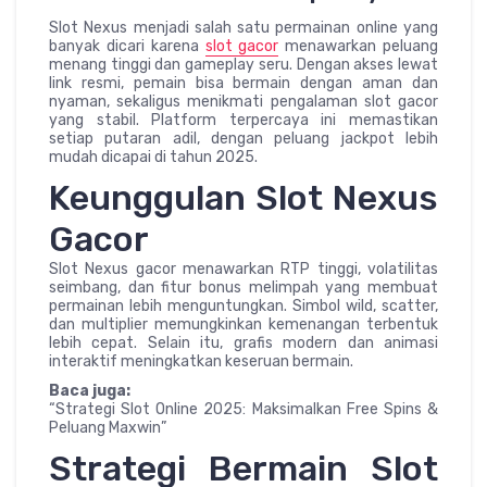
Slot Nexus menjadi salah satu permainan online yang
banyak dicari karena
slot gacor
menawarkan peluang
menang tinggi dan gameplay seru. Dengan akses lewat
link resmi, pemain bisa bermain dengan aman dan
nyaman, sekaligus menikmati pengalaman slot gacor
yang stabil. Platform terpercaya ini memastikan
setiap putaran adil, dengan peluang jackpot lebih
mudah dicapai di tahun 2025.
Keunggulan Slot Nexus
Gacor
Slot Nexus gacor menawarkan RTP tinggi, volatilitas
seimbang, dan fitur bonus melimpah yang membuat
permainan lebih menguntungkan. Simbol wild, scatter,
dan multiplier memungkinkan kemenangan terbentuk
lebih cepat. Selain itu, grafis modern dan animasi
interaktif meningkatkan keseruan bermain.
Baca juga:
“Strategi Slot Online 2025: Maksimalkan Free Spins &
Peluang Maxwin”
Strategi Bermain Slot