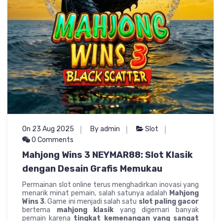
On 23 Aug 2025
By admin
Slot
0 Comments
Mahjong Wins 3 NEYMAR88: Slot Klasik
dengan Desain Grafis Memukau
Permainan slot online terus menghadirkan inovasi yang
menarik minat pemain, salah satunya adalah
Mahjong
Wins 3
. Game ini menjadi salah satu
slot paling gacor
bertema
mahjong klasik
yang digemari banyak
pemain karena
tingkat kemenangan yang sangat