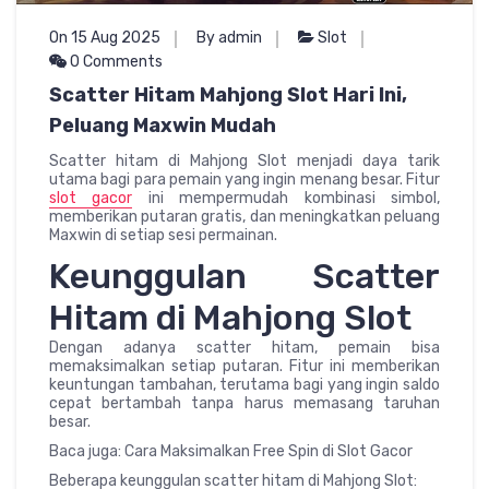
On 15 Aug 2025
By admin
Slot
0 Comments
Scatter Hitam Mahjong Slot Hari Ini,
Peluang Maxwin Mudah
Scatter hitam di Mahjong Slot menjadi daya tarik
utama bagi para pemain yang ingin menang besar. Fitur
slot gacor
ini mempermudah kombinasi simbol,
memberikan putaran gratis, dan meningkatkan peluang
Maxwin di setiap sesi permainan.
Keunggulan Scatter
Hitam di Mahjong Slot
Dengan adanya scatter hitam, pemain bisa
memaksimalkan setiap putaran. Fitur ini memberikan
keuntungan tambahan, terutama bagi yang ingin saldo
cepat bertambah tanpa harus memasang taruhan
besar.
Baca juga: Cara Maksimalkan Free Spin di Slot Gacor
Beberapa keunggulan scatter hitam di Mahjong Slot: