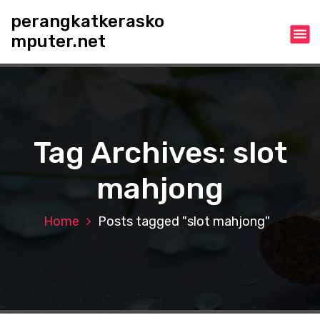
S
perangkatkerasko
k
mputer.net
i
p
t
o
c
o
n
Tag Archives: slot
t
e
mahjong
n
t
Home
Posts tagged "slot mahjong"