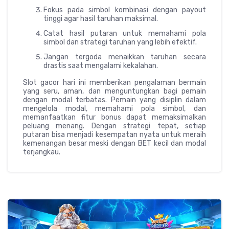
Fokus pada simbol kombinasi dengan payout
tinggi agar hasil taruhan maksimal.
Catat hasil putaran untuk memahami pola
simbol dan strategi taruhan yang lebih efektif.
Jangan tergoda menaikkan taruhan secara
drastis saat mengalami kekalahan.
Slot gacor hari ini memberikan pengalaman bermain
yang seru, aman, dan menguntungkan bagi pemain
dengan modal terbatas. Pemain yang disiplin dalam
mengelola modal, memahami pola simbol, dan
memanfaatkan fitur bonus dapat memaksimalkan
peluang menang. Dengan strategi tepat, setiap
putaran bisa menjadi kesempatan nyata untuk meraih
kemenangan besar meski dengan BET kecil dan modal
terjangkau.