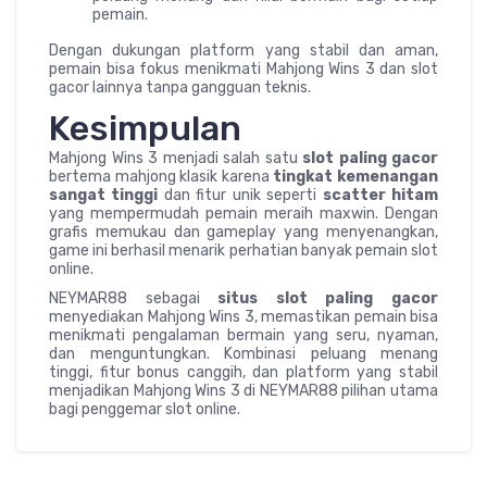
pemain.
Dengan dukungan platform yang stabil dan aman,
pemain bisa fokus menikmati Mahjong Wins 3 dan slot
gacor lainnya tanpa gangguan teknis.
Kesimpulan
Mahjong Wins 3 menjadi salah satu
slot paling gacor
bertema mahjong klasik karena
tingkat kemenangan
sangat tinggi
dan fitur unik seperti
scatter hitam
yang mempermudah pemain meraih maxwin. Dengan
grafis memukau dan gameplay yang menyenangkan,
game ini berhasil menarik perhatian banyak pemain slot
online.
NEYMAR88 sebagai
situs slot paling gacor
menyediakan Mahjong Wins 3, memastikan pemain bisa
menikmati pengalaman bermain yang seru, nyaman,
dan menguntungkan. Kombinasi peluang menang
tinggi, fitur bonus canggih, dan platform yang stabil
menjadikan Mahjong Wins 3 di NEYMAR88 pilihan utama
bagi penggemar slot online.