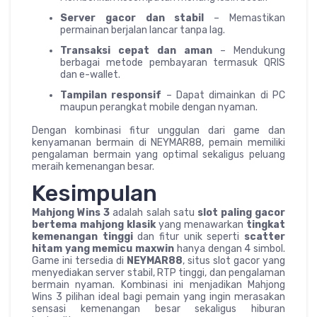
Server gacor dan stabil
– Memastikan
permainan berjalan lancar tanpa lag.
Transaksi cepat dan aman
– Mendukung
berbagai metode pembayaran termasuk QRIS
dan e-wallet.
Tampilan responsif
– Dapat dimainkan di PC
maupun perangkat mobile dengan nyaman.
Dengan kombinasi fitur unggulan dari game dan
kenyamanan bermain di NEYMAR88, pemain memiliki
pengalaman bermain yang optimal sekaligus peluang
meraih kemenangan besar.
Kesimpulan
Mahjong Wins 3
adalah salah satu
slot paling gacor
bertema mahjong klasik
yang menawarkan
tingkat
kemenangan tinggi
dan fitur unik seperti
scatter
hitam yang memicu maxwin
hanya dengan 4 simbol.
Game ini tersedia di
NEYMAR88
, situs slot gacor yang
menyediakan server stabil, RTP tinggi, dan pengalaman
bermain nyaman. Kombinasi ini menjadikan Mahjong
Wins 3 pilihan ideal bagi pemain yang ingin merasakan
sensasi kemenangan besar sekaligus hiburan