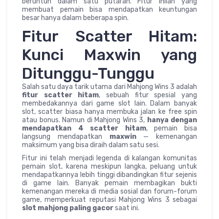
beruntun dalam satu putaran. Fitur inilah yang
membuat pemain bisa mendapatkan keuntungan
besar hanya dalam beberapa spin.
Fitur Scatter Hitam:
Kunci Maxwin yang
Ditunggu-Tunggu
Salah satu daya tarik utama dari Mahjong Wins 3 adalah
fitur scatter hitam
, sebuah fitur spesial yang
membedakannya dari game slot lain. Dalam banyak
slot, scatter biasa hanya membuka jalan ke free spin
atau bonus. Namun di Mahjong Wins 3,
hanya dengan
mendapatkan 4 scatter hitam
, pemain bisa
langsung mendapatkan
maxwin
— kemenangan
maksimum yang bisa diraih dalam satu sesi.
Fitur ini telah menjadi legenda di kalangan komunitas
pemain slot, karena meskipun langka, peluang untuk
mendapatkannya lebih tinggi dibandingkan fitur sejenis
di game lain. Banyak pemain membagikan bukti
kemenangan mereka di media sosial dan forum-forum
game, memperkuat reputasi Mahjong Wins 3 sebagai
slot mahjong paling gacor
saat ini.