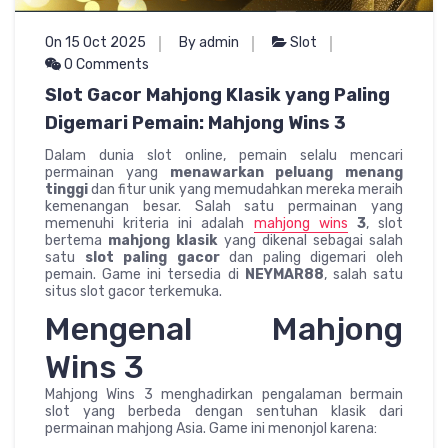
On 15 Oct 2025
By admin
Slot
0 Comments
Slot Gacor Mahjong Klasik yang Paling
Digemari Pemain: Mahjong Wins 3
Dalam dunia slot online, pemain selalu mencari
permainan yang
menawarkan peluang menang
tinggi
dan fitur unik yang memudahkan mereka meraih
kemenangan besar. Salah satu permainan yang
memenuhi kriteria ini adalah
mahjong wins
3
, slot
bertema
mahjong klasik
yang dikenal sebagai salah
satu
slot paling gacor
dan paling digemari oleh
pemain. Game ini tersedia di
NEYMAR88
, salah satu
situs slot gacor terkemuka.
Mengenal Mahjong
Wins 3
Mahjong Wins 3 menghadirkan pengalaman bermain
slot yang berbeda dengan sentuhan klasik dari
permainan mahjong Asia. Game ini menonjol karena: