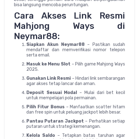
bisa langsung mencoba peruntungan.
Cara Akses Link Resmi
Mahjong Ways di
Neymar88:
Siapkan Akun Neymar88
– Pastikan sudah
mendaftar dan memverifikasi nomor telepon
serta email.
Masuk ke Menu Slot
– Pilih game Mahjong Ways
2025.
Gunakan Link Resmi
– Hindari link sembarangan
agar akses tetap lancar dan aman.
Deposit Sesuai Modal
– Mulai dari bet kecil
untuk mempelajari pola permainan.
Pilih Fitur Bonus
– Manfaatkan scatter hitam
dan free spin untuk peluang jackpot lebih besar.
Pantau Putaran Jackpot
– Perhatikan setiap
putaran untuk strategi kemenangan.
Kelola Saldo
– Tetapkan batas taruhan agar