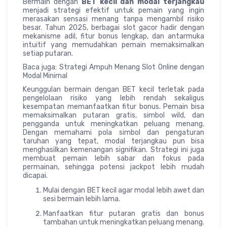
Bermain dengan
BET kecil dan modal terjangkau
menjadi strategi efektif untuk pemain yang ingin
merasakan sensasi menang tanpa mengambil risiko
besar. Tahun 2025, berbagai slot gacor hadir dengan
mekanisme adil, fitur bonus lengkap, dan antarmuka
intuitif yang memudahkan pemain memaksimalkan
setiap putaran.
Baca juga: Strategi Ampuh Menang Slot Online dengan
Modal Minimal
Keunggulan bermain dengan BET kecil terletak pada
pengelolaan risiko yang lebih rendah sekaligus
kesempatan memanfaatkan fitur bonus. Pemain bisa
memaksimalkan putaran gratis, simbol wild, dan
pengganda untuk meningkatkan peluang menang.
Dengan memahami pola simbol dan pengaturan
taruhan yang tepat, modal terjangkau pun bisa
menghasilkan kemenangan signifikan. Strategi ini juga
membuat pemain lebih sabar dan fokus pada
permainan, sehingga potensi jackpot lebih mudah
dicapai.
Mulai dengan BET kecil agar modal lebih awet dan
sesi bermain lebih lama.
Manfaatkan fitur putaran gratis dan bonus
tambahan untuk meningkatkan peluang menang.