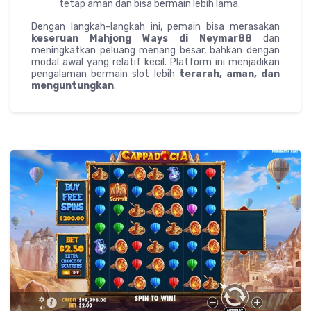
tetap aman dan bisa bermain lebih lama.
Dengan langkah-langkah ini, pemain bisa merasakan
keseruan Mahjong Ways di Neymar88
dan
meningkatkan peluang menang besar, bahkan dengan
modal awal yang relatif kecil. Platform ini menjadikan
pengalaman bermain slot lebih
terarah, aman, dan
menguntungkan
.