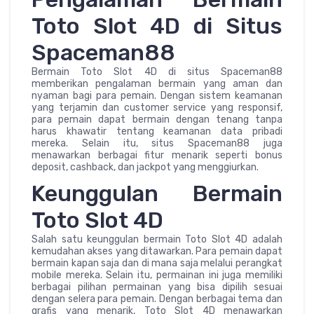
Toto Slot 4D di Situs
Spaceman88
Bermain Toto Slot 4D di situs Spaceman88
memberikan pengalaman bermain yang aman dan
nyaman bagi para pemain. Dengan sistem keamanan
yang terjamin dan customer service yang responsif,
para pemain dapat bermain dengan tenang tanpa
harus khawatir tentang keamanan data pribadi
mereka. Selain itu, situs Spaceman88 juga
menawarkan berbagai fitur menarik seperti bonus
deposit, cashback, dan jackpot yang menggiurkan.
Keunggulan Bermain
Toto Slot 4D
Salah satu keunggulan bermain Toto Slot 4D adalah
kemudahan akses yang ditawarkan. Para pemain dapat
bermain kapan saja dan di mana saja melalui perangkat
mobile mereka. Selain itu, permainan ini juga memiliki
berbagai pilihan permainan yang bisa dipilih sesuai
dengan selera para pemain. Dengan berbagai tema dan
grafis yang menarik, Toto Slot 4D menawarkan