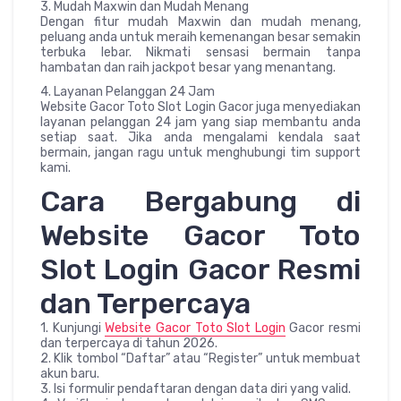
3. Mudah Maxwin dan Mudah Menang
Dengan fitur mudah Maxwin dan mudah menang,
peluang anda untuk meraih kemenangan besar semakin
terbuka lebar. Nikmati sensasi bermain tanpa
hambatan dan raih jackpot besar yang menantang.
4. Layanan Pelanggan 24 Jam
Website Gacor Toto Slot Login Gacor juga menyediakan
layanan pelanggan 24 jam yang siap membantu anda
setiap saat. Jika anda mengalami kendala saat
bermain, jangan ragu untuk menghubungi tim support
kami.
Cara Bergabung di
Website Gacor Toto
Slot Login Gacor Resmi
dan Terpercaya
1. Kunjungi
Website Gacor Toto Slot Login
Gacor resmi
dan terpercaya di tahun 2026.
2. Klik tombol “Daftar” atau “Register” untuk membuat
akun baru.
3. Isi formulir pendaftaran dengan data diri yang valid.