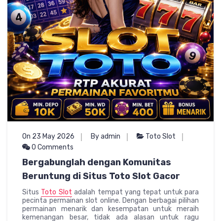
On 23 May 2026
By admin
Toto Slot
0 Comments
Bergabunglah dengan Komunitas
Beruntung di Situs Toto Slot Gacor
Situs
Toto Slot
adalah tempat yang tepat untuk para
pecinta permainan slot online. Dengan berbagai pilihan
permainan menarik dan kesempatan untuk meraih
kemenangan besar, tidak ada alasan untuk ragu