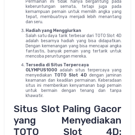
Permainan ini tidak hanya bergantung pada
keberuntungan semata, tetapi juga pada
kemampuan pemain untuk memilih angka yang
tepat, membuatnya menjadi lebih menantang
dan seru.
Hadiah yang Menggiurkan
Salah satu daya tarik terbesar dari TOTO Slot 4D
adalah besarnya hadiah yang bisa didapatkan.
Dengan kemenangan yang bisa mencapai angka
fantastis, banyak pemain yang tertarik untuk
mencoba peruntungan mereka.
Tersedia di Situs Terpercaya
OLYMPUS1000
adalah situs terpercaya yang
menyediakan
TOTO Slot 4D
dengan jaminan
keamanan dan keadilan permainan. Keberadaan
situs ini memberikan kenyamanan bagi pemain
untuk bermain dengan tenang dan tanpa
khawatir.
Situs Slot Paling Gacor
yang Menyediakan
TOTO Slot 4D: