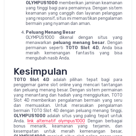
OLYMPUS1000
memberikan jaminan keamanan
yang tinggi bagi para pemainnya. Dengan sistem
keamanan yang canggih dan layanan pelanggan
yang responsif, situs ini memastikan pengalaman
bermain yang nyaman dan aman.
Peluang Menang Besar
OLYMPUS1000 dikenal dengan situs yang
menawarkan
peluang menang besar
. Dengan
permainan seperti
TOTO Slot 4D
, Anda bisa
meraih kemenangan fantastis yang bisa
mengubah nasib Anda.
Kesimpulan
TOTO Slot 4D
adalah pilihan tepat bagi para
penggemar game slot online yang mencari tantangan
dan peluang menang besar. Dengan sistem permainan
yang menantang dan hadiah yang menggiurkan, TOTO
Slot 4D memberikan pengalaman bermain yang seru
dan memuaskan. Untuk merasakan pengalaman
bermain TOTO Slot 4D dengan peluang menang tinggi,
OLYMPUS1000
adalah situs yang paling tepat untuk
Anda.
link alternatif olympus1000
Dengan berbagai
bonus menarik, keamanan yang terjamin, dan
kesempatan untuk meraih kemenangan besar,