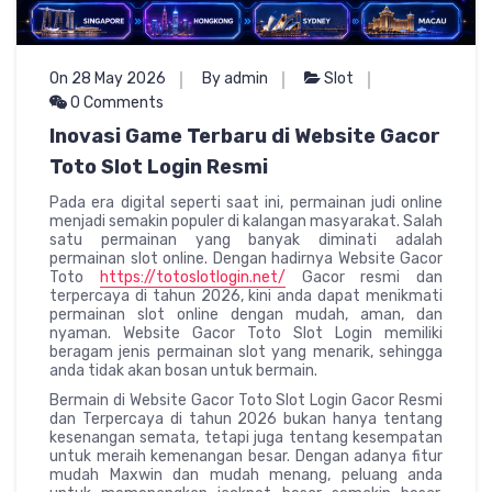
On 28 May 2026
By admin
Slot
0 Comments
Inovasi Game Terbaru di Website Gacor
Toto Slot Login Resmi
Pada era digital seperti saat ini, permainan judi online
menjadi semakin populer di kalangan masyarakat. Salah
satu permainan yang banyak diminati adalah
permainan slot online. Dengan hadirnya Website Gacor
Toto
https://totoslotlogin.net/
Gacor resmi dan
terpercaya di tahun 2026, kini anda dapat menikmati
permainan slot online dengan mudah, aman, dan
nyaman. Website Gacor Toto Slot Login memiliki
beragam jenis permainan slot yang menarik, sehingga
anda tidak akan bosan untuk bermain.
Bermain di Website Gacor Toto Slot Login Gacor Resmi
dan Terpercaya di tahun 2026 bukan hanya tentang
kesenangan semata, tetapi juga tentang kesempatan
untuk meraih kemenangan besar. Dengan adanya fitur
mudah Maxwin dan mudah menang, peluang anda