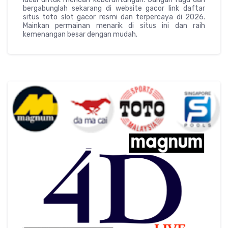
bergabunglah sekarang di website gacor link daftar
situs toto slot gacor resmi dan terpercaya di 2026.
Mainkan permainan menarik di situs ini dan raih
kemenangan besar dengan mudah.