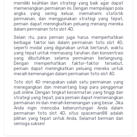
memiliki keahlian dan strategi yang baik agar dapat
memenangkan permainan ini. Dengan mempelajari pola
angka yang sering keluar, memahami statistik
permainan, dan menggunakan strategi yang tepat,
pemain dapat meningkatkan peluang menang mereka
dalam permainan toto slot 4D.
Selain itu, para pemain juga harus memperhatikan
berbagai faktor lain dalam permainan toto slot 4D,
seperti modal yang digunakan untuk bertaruh, waktu
yang tepat untuk memasang taruhan, dan konsentrasi
yang dibutuhkan selama permainan berlangsung.
Dengan memperhatikan faktor-faktor tersebut,
pemain dapat meningkatkan peluang mereka untuk
meraih kemenangan dalam permainan toto slot 4D.
Toto slot 4D merupakan salah satu permainan yang
menegangkan dan menantang bagi para penggemar
judi online. Dengan tingkat kecermatan yang tinggi dan
strategi yang tepat, para pemain dapat memenangkan
permainan ini dan meraih kemenangan yang besar. Jika
Anda ingin mencoba keberuntungan Anda dalam
permainan toto slot 4D, situs spaceman88 adalah
pilihan yang tepat untuk Anda. Selamat bermain dan
semoga sukses!