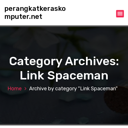
S
perangkatkerasko
k
mputer.net
i
p
t
o
c
o
n
Category Archives:
t
e
Link Spaceman
n
t
Home
Archive by category "Link Spaceman"