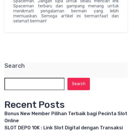
Spaceman. Jangan lupa untuk selalu mencari link
Spaceman terbaru dan gampang menang untuk
menikmati pengalaman bermain yang lebih
memuaskan. Semoga artikel ini bermanfaat dan
selamat bermain!
Search
Search
Recent Posts
Bonus New Member Pilihan Terbaik bagi Pecinta Slot
Online
SLOT DEPO 10K : Link Slot Digital dengan Transaksi