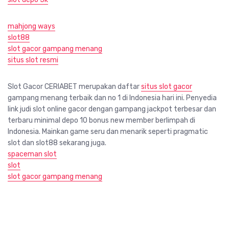
mahjong ways
slot88
slot gacor gampang menang
situs slot resmi
Slot Gacor CERIABET merupakan daftar
situs slot gacor
gampang menang terbaik dan no 1 di Indonesia hari ini. Penyedia
link judi slot online gacor dengan gampang jackpot terbesar dan
terbaru minimal depo 10 bonus new member berlimpah di
Indonesia. Mainkan game seru dan menarik seperti pragmatic
slot dan slot88 sekarang juga.
spaceman slot
slot
slot gacor gampang menang