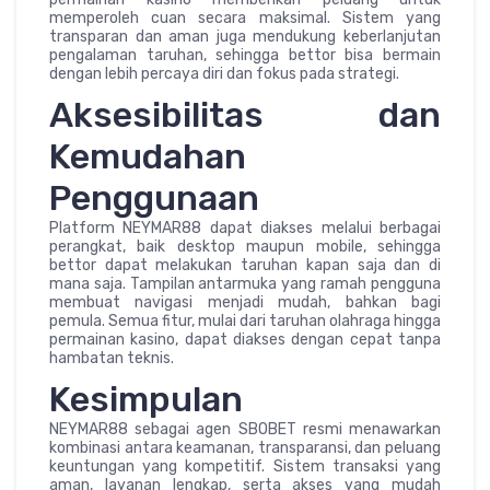
memperoleh cuan secara maksimal. Sistem yang
transparan dan aman juga mendukung keberlanjutan
pengalaman taruhan, sehingga bettor bisa bermain
dengan lebih percaya diri dan fokus pada strategi.
Aksesibilitas dan
Kemudahan
Penggunaan
Platform NEYMAR88 dapat diakses melalui berbagai
perangkat, baik desktop maupun mobile, sehingga
bettor dapat melakukan taruhan kapan saja dan di
mana saja. Tampilan antarmuka yang ramah pengguna
membuat navigasi menjadi mudah, bahkan bagi
pemula. Semua fitur, mulai dari taruhan olahraga hingga
permainan kasino, dapat diakses dengan cepat tanpa
hambatan teknis.
Kesimpulan
NEYMAR88 sebagai agen SBOBET resmi menawarkan
kombinasi antara keamanan, transparansi, dan peluang
keuntungan yang kompetitif. Sistem transaksi yang
aman, layanan lengkap, serta akses yang mudah