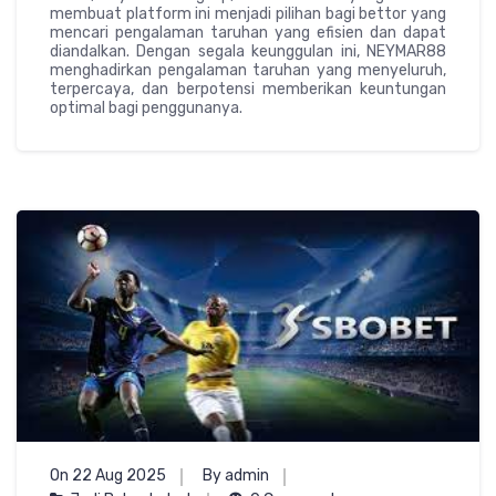
membuat platform ini menjadi pilihan bagi bettor yang
mencari pengalaman taruhan yang efisien dan dapat
diandalkan. Dengan segala keunggulan ini, NEYMAR88
menghadirkan pengalaman taruhan yang menyeluruh,
terpercaya, dan berpotensi memberikan keuntungan
optimal bagi penggunanya.
On 22 Aug 2025
By admin