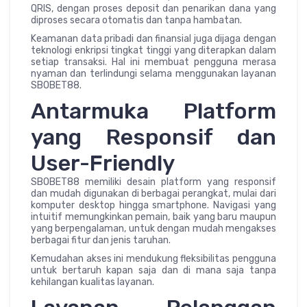
QRIS, dengan proses deposit dan penarikan dana yang
diproses secara otomatis dan tanpa hambatan.
Keamanan data pribadi dan finansial juga dijaga dengan
teknologi enkripsi tingkat tinggi yang diterapkan dalam
setiap transaksi. Hal ini membuat pengguna merasa
nyaman dan terlindungi selama menggunakan layanan
SBOBET88.
Antarmuka Platform
yang Responsif dan
User-Friendly
SBOBET88 memiliki desain platform yang responsif
dan mudah digunakan di berbagai perangkat, mulai dari
komputer desktop hingga smartphone. Navigasi yang
intuitif memungkinkan pemain, baik yang baru maupun
yang berpengalaman, untuk dengan mudah mengakses
berbagai fitur dan jenis taruhan.
Kemudahan akses ini mendukung fleksibilitas pengguna
untuk bertaruh kapan saja dan di mana saja tanpa
kehilangan kualitas layanan.