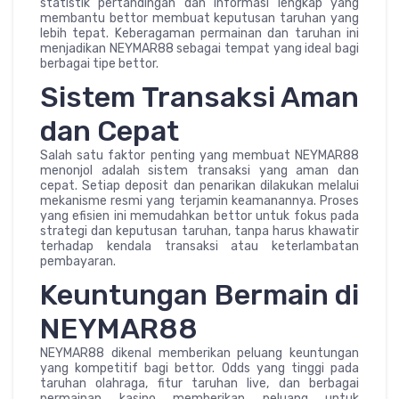
statistik pertandingan dan informasi lengkap yang
membantu bettor membuat keputusan taruhan yang
lebih tepat. Keberagaman permainan dan taruhan ini
menjadikan NEYMAR88 sebagai tempat yang ideal bagi
berbagai tipe bettor.
Sistem Transaksi Aman
dan Cepat
Salah satu faktor penting yang membuat NEYMAR88
menonjol adalah sistem transaksi yang aman dan
cepat. Setiap deposit dan penarikan dilakukan melalui
mekanisme resmi yang terjamin keamanannya. Proses
yang efisien ini memudahkan bettor untuk fokus pada
strategi dan keputusan taruhan, tanpa harus khawatir
terhadap kendala transaksi atau keterlambatan
pembayaran.
Keuntungan Bermain di
NEYMAR88
NEYMAR88 dikenal memberikan peluang keuntungan
yang kompetitif bagi bettor. Odds yang tinggi pada
taruhan olahraga, fitur taruhan live, dan berbagai
permainan kasino memberikan peluang untuk