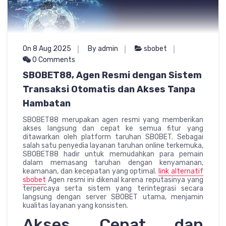
On 8 Aug 2025
By admin
sbobet
0 Comments
SBOBET88, Agen Resmi dengan Sistem
Transaksi Otomatis dan Akses Tanpa
Hambatan
SBOBET88 merupakan agen resmi yang memberikan
akses langsung dan cepat ke semua fitur yang
ditawarkan oleh platform taruhan SBOBET. Sebagai
salah satu penyedia layanan taruhan online terkemuka,
SBOBET88 hadir untuk memudahkan para pemain
dalam memasang taruhan dengan kenyamanan,
keamanan, dan kecepatan yang optimal.
link alternatif
sbobet
Agen resmi ini dikenal karena reputasinya yang
terpercaya serta sistem yang terintegrasi secara
langsung dengan server SBOBET utama, menjamin
kualitas layanan yang konsisten.
Akses Cepat dan