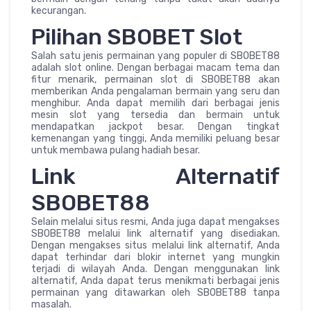
kecurangan.
Pilihan SBOBET Slot
Salah satu jenis permainan yang populer di SBOBET88
adalah slot online. Dengan berbagai macam tema dan
fitur menarik, permainan slot di SBOBET88 akan
memberikan Anda pengalaman bermain yang seru dan
menghibur. Anda dapat memilih dari berbagai jenis
mesin slot yang tersedia dan bermain untuk
mendapatkan jackpot besar. Dengan tingkat
kemenangan yang tinggi, Anda memiliki peluang besar
untuk membawa pulang hadiah besar.
Link Alternatif
SBOBET88
Selain melalui situs resmi, Anda juga dapat mengakses
SBOBET88 melalui link alternatif yang disediakan.
Dengan mengakses situs melalui link alternatif, Anda
dapat terhindar dari blokir internet yang mungkin
terjadi di wilayah Anda. Dengan menggunakan link
alternatif, Anda dapat terus menikmati berbagai jenis
permainan yang ditawarkan oleh SBOBET88 tanpa
masalah.