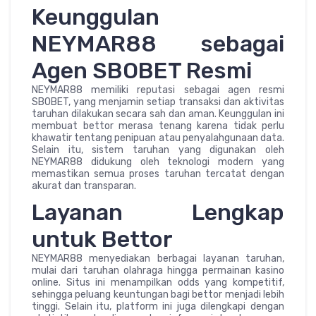
Keunggulan
NEYMAR88 sebagai
Agen SBOBET Resmi
NEYMAR88 memiliki reputasi sebagai agen resmi
SBOBET, yang menjamin setiap transaksi dan aktivitas
taruhan dilakukan secara sah dan aman. Keunggulan ini
membuat bettor merasa tenang karena tidak perlu
khawatir tentang penipuan atau penyalahgunaan data.
Selain itu, sistem taruhan yang digunakan oleh
NEYMAR88 didukung oleh teknologi modern yang
memastikan semua proses taruhan tercatat dengan
akurat dan transparan.
Layanan Lengkap
untuk Bettor
NEYMAR88 menyediakan berbagai layanan taruhan,
mulai dari taruhan olahraga hingga permainan kasino
online. Situs ini menampilkan odds yang kompetitif,
sehingga peluang keuntungan bagi bettor menjadi lebih
tinggi. Selain itu, platform ini juga dilengkapi dengan