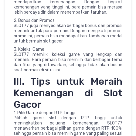
mendapatkan kemenangan. Dengan tingkat
kemenangan yang tinggi ini, para pemain bisa merasa
lebih percaya diri dalam menempatkan taruhan.
2. Bonus dan Promosi
SLOT77 juga menyediakan berbagai bonus dan promosi
menarik untuk para pemain. Dengan mengikuti promo-
promo ini, pemain bisa mendapatkan tambahan modal
untuk bermain slot gacor.
3. Koleksi Game
SLOT77 memiliki koleksi game yang lengkap dan
menarik. Para pemain bisa memilih dari berbagai tema
dan fitur yang ditawarkan, sehingga tidak akan bosan
saat bermain di situs ini.
III. Tips untuk Meraih
Kemenangan di Slot
Gacor
1. Pilih Game dengan RTP Tinggi
Pilihlah game slot dengan RTP tinggi untuk
meningkatkan peluang kemenangan. SLOT77
menawarkan berbagai pilihan game dengan RTP 100%,
sehingga pemain bisa memilih game yang paling sesuai