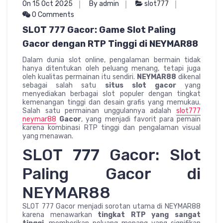
On 15 Oct 2025
By admin
slot777
0 Comments
SLOT 777 Gacor: Game Slot Paling
Gacor dengan RTP Tinggi di NEYMAR88
Dalam dunia slot online, pengalaman bermain tidak
hanya ditentukan oleh peluang menang, tetapi juga
oleh kualitas permainan itu sendiri.
NEYMAR88
dikenal
sebagai salah satu
situs slot gacor
yang
menyediakan berbagai slot populer dengan tingkat
kemenangan tinggi dan desain grafis yang memukau.
Salah satu permainan unggulannya adalah
slot777
neymar88
Gacor
, yang menjadi favorit para pemain
karena kombinasi RTP tinggi dan pengalaman visual
yang menawan.
SLOT 777 Gacor: Slot
Paling Gacor di
NEYMAR88
SLOT 777 Gacor menjadi sorotan utama di NEYMAR88
karena menawarkan
tingkat RTP yang sangat