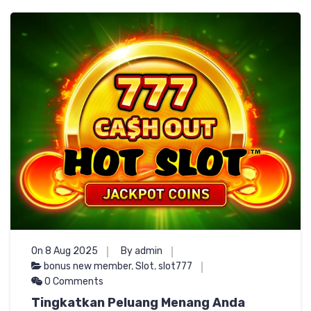
On 8 Aug 2025
By admin
bonus new member
,
Slot
,
slot777
0 Comments
Tingkatkan Peluang Menang Anda