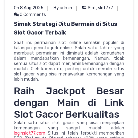
On 8 Aug 2025
By admin
Slot
,
slot777
0 Comments
Simak Strategi Jitu Bermain di Situs
Slot Gacor Terbaik
Saat ini, permainan slot online semakin populer di
kalangan pecinta judi online. Salah satu faktor yang
membuat permainan ini diminati adalah kemudahan
dalam mendapatkan kemenangan. Namun, tidak
semua situs slot dapat menjamin kemenangan dengan
mudah. Oleh karena itu, penting untuk memilih situs
slot gacor yang bisa menawarkan kemenangan yang
lebih mudah.
Raih Jackpot Besar
dengan Main di Link
Slot Gacor Berkualitas
Salah satu situs slot gacor yang bisa menjanjikan
kemenangan yang sangat mudah adalah
loginslot77.com
Situs ini telah terbukti memberikan