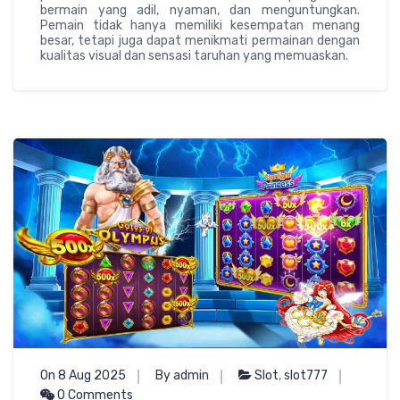
bermain yang adil, nyaman, dan menguntungkan.
Pemain tidak hanya memiliki kesempatan menang
besar, tetapi juga dapat menikmati permainan dengan
kualitas visual dan sensasi taruhan yang memuaskan.
On 8 Aug 2025
By admin
Slot
,
slot777
0 Comments