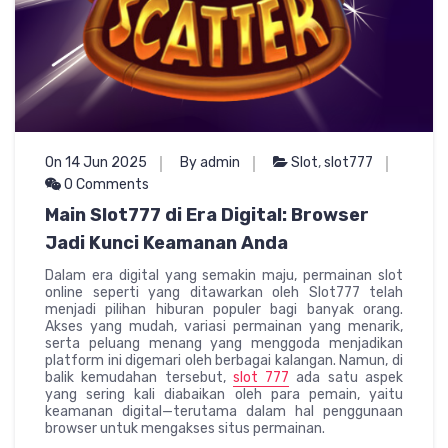
On 14 Jun 2025
By admin
Slot
,
slot777
0 Comments
Main Slot777 di Era Digital: Browser
Jadi Kunci Keamanan Anda
Dalam era digital yang semakin maju, permainan slot
online seperti yang ditawarkan oleh Slot777 telah
menjadi pilihan hiburan populer bagi banyak orang.
Akses yang mudah, variasi permainan yang menarik,
serta peluang menang yang menggoda menjadikan
platform ini digemari oleh berbagai kalangan. Namun, di
balik kemudahan tersebut,
slot 777
ada satu aspek
yang sering kali diabaikan oleh para pemain, yaitu
keamanan digital—terutama dalam hal penggunaan
browser untuk mengakses situs permainan.