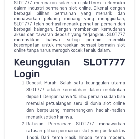
SLOT777 merupakan salah satu platform terkemuka
dalam industri permainan slot online. Dikenal dengan
berbagai pilihan permainan yang menarik dan
menawarkan peluang menang yang menggiurkan,
SLOT777 telah berhasil menarik perhatian pemain dari
berbagai kalangan. Dengan memberikan kemudahan
akses dan tawaran deposit yang terjangkau, SLOT777
memastikan bahwa setiap pemain memiliki
kesempatan untuk merasakan sensasi bermain slot
online tanpa harus merogoh kocek terlalu dalam.
Keunggulan SLOT777
Login
Deposit Murah: Salah satu keunggulan utama
SLOT777 adalah kemudahan dalam melakukan
deposit. Dengan hanya 10 ribu, pemain sudah bisa
memulai petualangan seru di dunia slot online
dan berpeluang memenangkan hadiah-hadiah
menarik setiap harinya.
Ratusan Permainan: SLOT777 menawarkan
ratusan pilihan permainan slot yang berkualitas
tinggi. Dari tema klasik hingga tema modern,