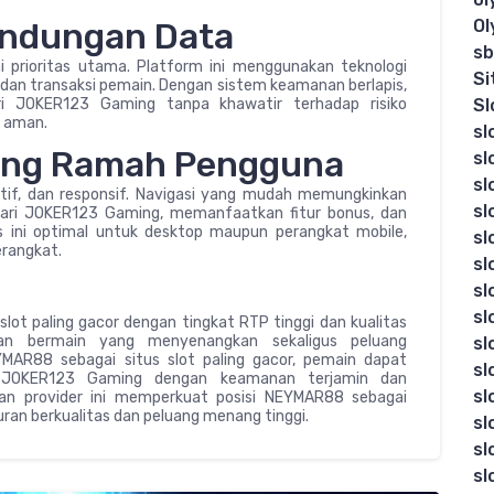
indungan Data
Ol
sb
rioritas utama. Platform ini menggunakan teknologi
Si
i dan transaksi pemain. Dengan sistem keamanan berlapis,
i JOKER123 Gaming tanpa khawatir terhadap risiko
Sl
k aman.
sl
ang Ramah Pengguna
sl
sl
tif, dan responsif. Navigasi yang mudah memungkinkan
sl
ari JOKER123 Gaming, memanfaatkan fitur bonus, dan
s ini optimal untuk desktop maupun perangkat mobile,
sl
erangkat.
sl
sl
sl
ot paling gacor dengan tingkat RTP tinggi dan kualitas
an bermain yang menyenangkan sekaligus peluang
sl
AR88 sebagai situs slot paling gacor, pemain dapat
sl
i JOKER123 Gaming dengan keamanan terjamin dan
sl
ran provider ini memperkuat posisi NEYMAR88 sebagai
uran berkualitas dan peluang menang tinggi.
sl
sl
sl