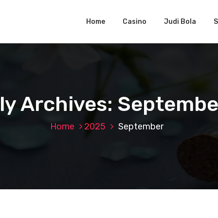
Home
Casino
Judi Bola
S
ly Archives: Septembe
Home
2025
September