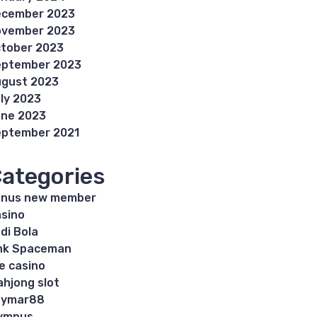
ecember 2023
ovember 2023
tober 2023
eptember 2023
gust 2023
ly 2023
ne 2023
ptember 2021
ategories
onus new member
sino
di Bola
nk Spaceman
ve casino
hjong slot
eymar88
ympus