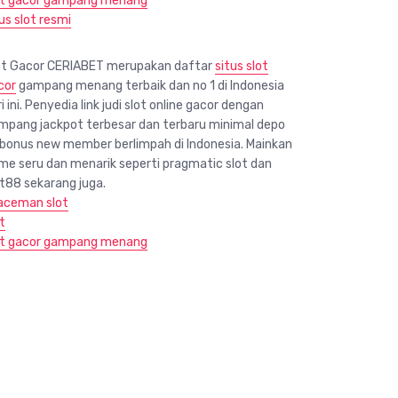
ot gacor gampang menang
us slot resmi
ot Gacor CERIABET merupakan daftar
situs slot
cor
gampang menang terbaik dan no 1 di Indonesia
i ini. Penyedia link judi slot online gacor dengan
mpang jackpot terbesar dan terbaru minimal depo
 bonus new member berlimpah di Indonesia. Mainkan
me seru dan menarik seperti pragmatic slot dan
ot88 sekarang juga.
aceman slot
t
ot gacor gampang menang