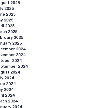
gust 2025
ly 2025
ne 2025
y 2025
ril 2025
rch 2025
bruary 2025
nuary 2025
ecember 2024
ovember 2024
tober 2024
eptember 2024
gust 2024
ly 2024
ne 2024
y 2024
ril 2024
rch 2024
nuary 2024