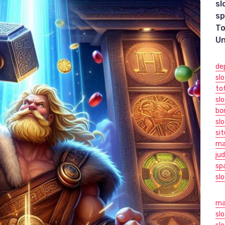
sl
s
To
Un
de
sl
to
sl
bo
sl
si
ma
jud
sp
sl
ma
sl