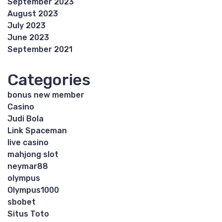
September 2023
August 2023
July 2023
June 2023
September 2021
Categories
bonus new member
Casino
Judi Bola
Link Spaceman
live casino
mahjong slot
neymar88
olympus
Olympus1000
sbobet
Situs Toto