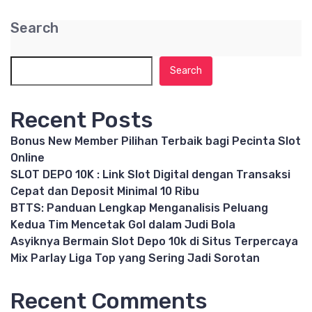
Search
Search
Recent Posts
Bonus New Member Pilihan Terbaik bagi Pecinta Slot
Online
SLOT DEPO 10K : Link Slot Digital dengan Transaksi
Cepat dan Deposit Minimal 10 Ribu
BTTS: Panduan Lengkap Menganalisis Peluang
Kedua Tim Mencetak Gol dalam Judi Bola
Asyiknya Bermain Slot Depo 10k di Situs Terpercaya
Mix Parlay Liga Top yang Sering Jadi Sorotan
Recent Comments