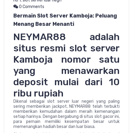
no 1
,
slot server luar negri
0 Comments
Bermain Slot Server Kamboja: Peluang
Menang Besar Menanti
NEYMAR88 adalah
situs resmi slot server
Kamboja nomor satu
yang menawarkan
deposit mulai dari 10
ribu rupiah
Dikenal sebagai slot server luar negeri yang paling
sering memberikan jackpot, NEYMAR88 telah terbukti
memberikan kemudahan dalam meraih kemenangan
setiap harinya. Dengan bergabung di situs slot gacor ini,
para pemain memiliki kesempatan besar untuk
memenangkan hadiah besar dan luar biasa.