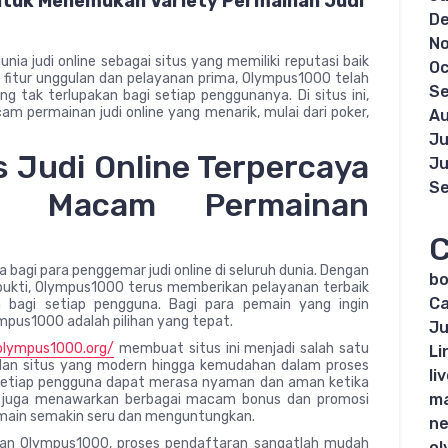
ntuk Menemukan Variety Permainan Judi
D
N
ia judi online sebagai situs yang memiliki reputasi baik
Oc
fitur unggulan dan pelayanan prima, Olympus1000 telah
S
 tak terlupakan bagi setiap penggunanya. Di situs ini,
permainan judi online yang menarik, mulai dari poker,
Au
Ju
 Judi Online Terpercaya
Ju
Se
ai Macam Permainan
C
 bagi para penggemar judi online di seluruh dunia. Dengan
b
bukti, Olympus1000 terus memberikan pelayanan terbaik
Ca
agi setiap pengguna. Bagi para pemain yang ingin
ympus1000 adalah pilihan yang tepat.
Ju
/olympus1000.org/
membuat situs ini menjadi salah satu
Li
ampilan situs yang modern hingga kemudahan dalam proses
li
setiap pengguna dapat merasa nyaman dan aman ketika
ma
000 juga menawarkan berbagai macam bonus dan promosi
ain semakin seru dan menguntungkan.
n
gan Olympus1000, proses pendaftaran sangatlah mudah
ol