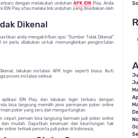
So
 terbaru dengan melakukan unduhan
APK IDN
Play. Anda
mi IDN Play atau melalui link unduhan yang disediakan oleh
R
dak Dikenal
 pastikan anda mengaktifkan opsi “Sumber Tidak Dikenal”
ini perlu dilakukan untuk memungkinkan penginstalan
y
A
enal, lakukan instalasi APK login seperti biasa. Ikuti
Ju
a proses instalasi selesai.
Ju
Ma
Ap
a aplikasi IDN Play dan lakukan login terbaru dengan
Ma
a bisa langsung memilih jenis permainan poker online
bermain poker yang seru dan menguntungkan.
D
n cepat, pemain bisa langsung bermain judi poker online
N
 dan mudah. Dapatkan keseruan dan keuntungan tak
Oc
 online terbaik percinta judi poker di Indonesia.
S