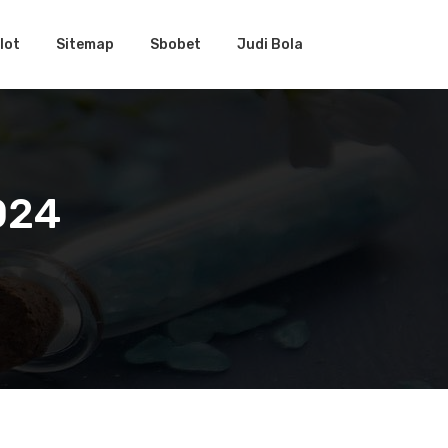
lot
Sitemap
Sbobet
Judi Bola
024