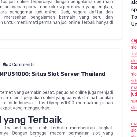
tus judi online terpercaya dengan pengalaman bermain
sl
an, pelayanan prima, dan koleksi permainan yang lengkap,
s
para penggemar judi online. Jadi, segera daftar dan
To
uk merasakan pengalaman bermain yang seru dan
ntuk menikmati permainan judi online terbaik hanya di
Un
de
sl
to
sl
0 Comments
bo
PUS1000: Situs Slot Server Thailand
sl
si
ma
ternet yang semakin pesat, perjudian online juga menjadi
jud
 satu jenis perjudian online yang banyak diminati adalah
sp
lot di Indonesia, situs Olympus1000 merupakan pilihan
sl
ackpot yang menggiurkan.
d yang Terbaik
ma
 Thailand yang telah terbukti memberikan tingkat
sl
nnya. Dengan berbagai macam permainan slot yang