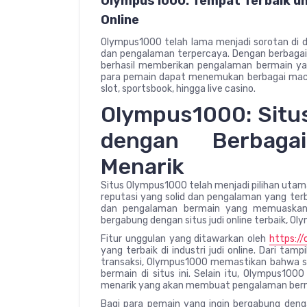
Olympus1000: Tempat Terbaik u
Online
Olympus1000 telah lama menjadi sorotan di dun
dan pengalaman terpercaya. Dengan berbagai 
berhasil memberikan pengalaman bermain yang
para pemain dapat menemukan berbagai macam 
slot, sportsbook, hingga live casino.
Olympus1000: Situs
dengan Berbag
Menarik
Situs Olympus1000 telah menjadi pilihan utama
reputasi yang solid dan pengalaman yang ter
dan pengalaman bermain yang memuaskan b
bergabung dengan situs judi online terbaik, Ol
Fitur unggulan yang ditawarkan oleh
https:/
yang terbaik di industri judi online. Dari t
transaksi, Olympus1000 memastikan bahwa 
bermain di situs ini. Selain itu, Olympus1
menarik yang akan membuat pengalaman berm
Bagi para pemain yang ingin bergabung den