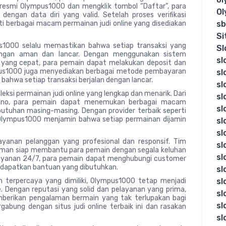
resmi Olympus1000 dan mengklik tombol “Daftar”, para
Ol
engan data diri yang valid. Setelah proses verifikasi
i berbagai macam permainan judi online yang disediakan
sb
Si
pus1000 selalu memastikan bahwa setiap transaksi yang
Sl
dengan aman dan lancar. Dengan menggunakan sistem
sl
 yang cepat, para pemain dapat melakukan deposit dan
us1000 juga menyediakan berbagai metode pembayaran
sl
ahwa setiap transaksi berjalan dengan lancar.
sl
ksi permainan judi online yang lengkap dan menarik. Dari
sl
casino, para pemain dapat menemukan berbagai macam
sl
utuhan masing-masing. Dengan provider terbaik seperti
 Olympus1000 menjamin bahwa setiap permainan dijamin
sl
sl
ayanan pelanggan yang profesional dan responsif. Tim
sl
aman siap membantu para pemain dengan segala keluhan
sl
layanan 24/7, para pemain dapat menghubungi customer
endapatkan bantuan yang dibutuhkan.
sl
 terpercaya yang dimiliki, Olympus1000 tetap menjadi
sl
e. Dengan reputasi yang solid dan pelayanan yang prima,
sl
erikan pengalaman bermain yang tak terlupakan bagi
sl
gabung dengan situs judi online terbaik ini dan rasakan
sl