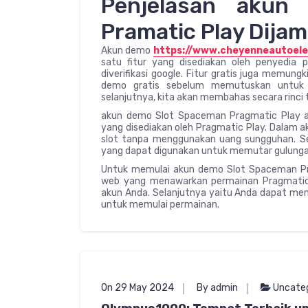
Penjelasan akun
Pramatic Play Dija
Akun demo
https://www.cheyenneautoele
satu fitur yang disediakan oleh penyedia 
diverifikasi google. Fitur gratis juga memu
demo gratis sebelum memutuskan untuk b
selanjutnya, kita akan membahas secara rinc
akun demo Slot Spaceman Pragmatic Play ad
yang disediakan oleh Pragmatic Play. Dalam 
slot tanpa menggunakan uang sungguhan. Seba
yang dapat digunakan untuk memutar gulung
Untuk memulai akun demo Slot Spaceman Prag
web yang menawarkan permainan Pragmatic
akun Anda. Selanjutnya yaitu Anda dapat m
untuk memulai permainan.
On 29 May 2024
By admin
Uncate