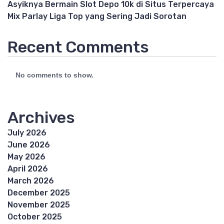
Asyiknya Bermain Slot Depo 10k di Situs Terpercaya
Mix Parlay Liga Top yang Sering Jadi Sorotan
Recent Comments
No comments to show.
Archives
July 2026
June 2026
May 2026
April 2026
March 2026
December 2025
November 2025
October 2025