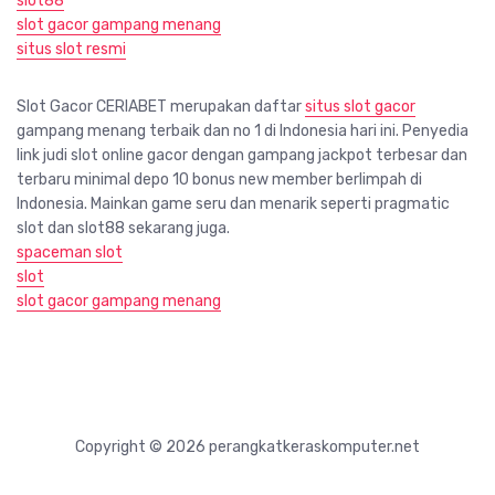
slot88
slot gacor gampang menang
situs slot resmi
Slot Gacor CERIABET merupakan daftar
situs slot gacor
gampang menang terbaik dan no 1 di Indonesia hari ini. Penyedia
link judi slot online gacor dengan gampang jackpot terbesar dan
terbaru minimal depo 10 bonus new member berlimpah di
Indonesia. Mainkan game seru dan menarik seperti pragmatic
slot dan slot88 sekarang juga.
spaceman slot
slot
slot gacor gampang menang
Copyright © 2026 perangkatkeraskomputer.net