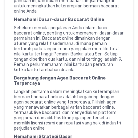
panduan ini, kami akan membahas langkah-langkah
untuk meningkatkan keterampilan bermain baccarat
online Anda.
Memahami Dasar-dasar Baccarat Online
Sebelum memulai perjalanan Anda dalam dunia
baccarat online, penting untuk memahami dasar-dasar
permainan ini. Baccarat online dimainkan dengan
aturan yang relatif sederhana, di mana pemain
bertaruh pada tangan mana yang akan memiliki total
nilai kartu tertinggi: Pemain, Bankir, atau Seri. Setiap
tangan diberikan dua kartu, dan nilai tertinggi adalah 9.
Pemain perlu memahami nilai kartu dan peraturan
ketika kartu tambahan ditarik.
Bergabung dengan Agen Baccarat Online
Terpercaya
Langkah pertama dalam meningkatkan keterampilan
bermain baccarat online adalah bergabung dengan
agen baccarat online yang terpercaya. Pilihlah agen
yang menawarkan berbagai varian baccarat online,
termasuk live baccarat, dan menyediakan platform
yang aman dan adil. Pastikan juga agen tersebut
memiliki lisensi resmi dan reputasi yang baik di industri
perjudian online.
Memahami Strategi Dasar