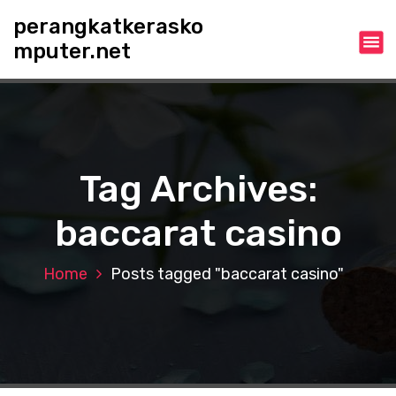
S
perangkatkerasko
k
mputer.net
i
p
t
o
c
o
n
Tag Archives:
t
e
baccarat casino
n
t
Home
Posts tagged "baccarat casino"