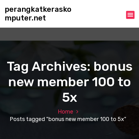
S
perangkatkerasko
k
mputer.net
i
p
t
o
c
o
n
Tag Archives: bonus
t
e
new member 100 to
n
t
5x
Home
Posts tagged "bonus new member 100 to 5x"