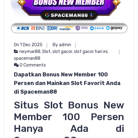
On 1 Dec 2025
By admin
neymar88
,
Slot
,
slot gacor
,
slot gacor hari ini
,
spaceman88
0 Comments
Dapatkan Bonus New Member 100
Persen dan Mainkan Slot Favorit Anda
di Spaceman88
Situs Slot Bonus New
Member 100 Persen
Hanya Ada di