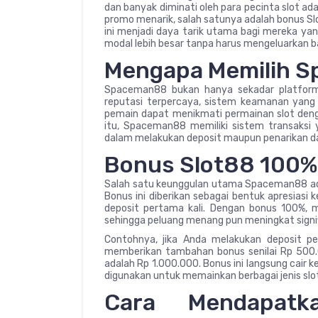
dan banyak diminati oleh para pecinta slot 
promo menarik, salah satunya adalah bonus S
ini menjadi daya tarik utama bagi mereka yan
modal lebih besar tanpa harus mengeluarkan b
Mengapa Memilih 
Spaceman88 bukan hanya sekadar platform p
reputasi terpercaya, sistem keamanan yang 
pemain dapat menikmati permainan slot denga
itu, Spaceman88 memiliki sistem transaks
dalam melakukan deposit maupun penarikan d
Bonus Slot88 100%
Salah satu keunggulan utama Spaceman88 ad
Bonus ini diberikan sebagai bentuk apresias
deposit pertama kali. Dengan bonus 100%, 
sehingga peluang menang pun meningkat signif
Contohnya, jika Anda melakukan deposit 
memberikan tambahan bonus senilai Rp 500.0
adalah Rp 1.000.000. Bonus ini langsung cair 
digunakan untuk memainkan berbagai jenis slot
Cara Mendapat