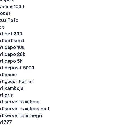
ympus1000
obet
tus Toto
ot
ot bet 200
ot bet kecil
ot depo 10k
ot depo 20k
ot depo 5k
ot deposit 5000
ot gacor
ot gacor hari ini
ot kamboja
ot qris
ot server kamboja
ot server kamboja no 1
ot server luar negri
ot777