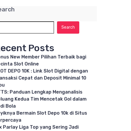
earch
Search
ecent Posts
nus New Member Pilihan Terbaik bagi
cinta Slot Online
OT DEPO 10K : Link Slot Digital dengan
ansaksi Cepat dan Deposit Minimal 10
bu
TS: Panduan Lengkap Menganalisis
luang Kedua Tim Mencetak Gol dalam
di Bola
yiknya Bermain Slot Depo 10k di Situs
rpercaya
x Parlay Liga Top yang Sering Jadi