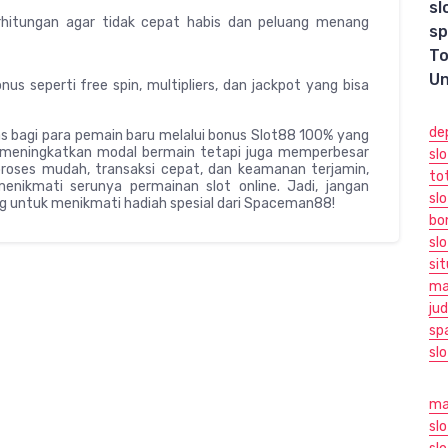
sl
hitungan agar tidak cepat habis dan peluang menang
s
To
Un
s seperti free spin, multipliers, dan jackpot yang bisa
de
agi para pemain baru melalui bonus Slot88 100% yang
ya meningkatkan modal bermain tetapi juga memperbesar
sl
roses mudah, transaksi cepat, dan keamanan terjamin,
to
nikmati serunya permainan slot online. Jadi, jangan
sl
g untuk menikmati hadiah spesial dari Spaceman88!
bo
sl
si
ma
jud
sp
sl
ma
sl