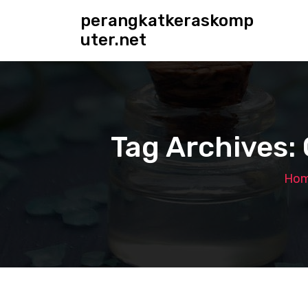
S
perangkatkeraskomp
k
uter.net
i
p
t
o
c
o
n
Tag Archives:
t
e
n
Ho
t