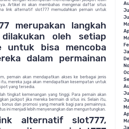
Au
nya. Artikel ini akan membahas mengenai daftar situs
ana link alternatif slot777 memudahkan pemain untuk
Ju
Ju
777 merupakan langkah
Ma
Ap
dilakukan oleh setiap
Ma
ne untuk bisa mencoba
Fe
Ja
reka dalam permainan
D
N
Oc
om, pemain akan mendapatkan akses ke berbagai jenis
S
in itu, mereka juga akan mendapatkan kesempatan untuk
Au
pot yang tersedia.
Ju
alah tingkat kemenangan yang tinggi. Para pemain akan
an jackpot jika mereka bermain di situs ini. Selain itu,
Ju
is bonus dan promosi yang menarik bagi para pemainnya.
Ma
itus ini menjadi lebih menyenangkan dan menguntungkan.
Ap
k alternatif slot777,
Ma
Ja