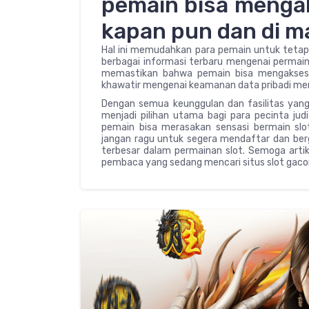
pemain bisa mengak
kapan pun dan di m
Hal ini memudahkan para pemain untuk tetap 
berbagai informasi terbaru mengenai permaina
memastikan bahwa pemain bisa mengakses 
khawatir mengenai keamanan data pribadi me
Dengan semua keunggulan dan fasilitas yang d
menjadi pilihan utama bagi para pecinta jud
pemain bisa merasakan sensasi bermain slo
jangan ragu untuk segera mendaftar dan be
terbesar dalam permainan slot. Semoga artike
pembaca yang sedang mencari situs slot gacor 