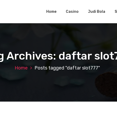
Home
Casino
Judi Bola
S
g Archives: daftar slot
Home
Posts tagged "daftar slot777"