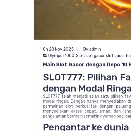
On 28 Nov 2025
By admin
Olympus1000
,
Slot
,
slot gacor
,
slot gacor har
Main Slot Gacor dengan Depo 10 
SLOT777: Pilihan Fa
dengan Modal Ring
SLOT777 telah menjadi salah satu pilihan fa
modal ringan. Dengan hanya menyediakan de
permainan slot berkualitas dengan peluan
menyediakan akses cepat, aman, dan la
pengalaman bermain semakin nyaman bagi para
Pengantar ke duni