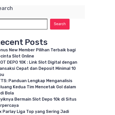
earch
Search
ecent Posts
nus New Member Pilihan Terbaik bagi
cinta Slot Online
OT DEPO 10K : Link Slot Digital dengan
ansaksi Cepat dan Deposit Minimal 10
bu
TS: Panduan Lengkap Menganalisis
luang Kedua Tim Mencetak Gol dalam
di Bola
yiknya Bermain Slot Depo 10k di Situs
rpercaya
x Parlay Liga Top yang Sering Jadi