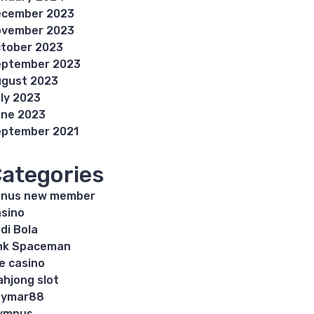
ecember 2023
ovember 2023
tober 2023
eptember 2023
gust 2023
ly 2023
ne 2023
ptember 2021
ategories
onus new member
sino
di Bola
nk Spaceman
ve casino
hjong slot
eymar88
ympus