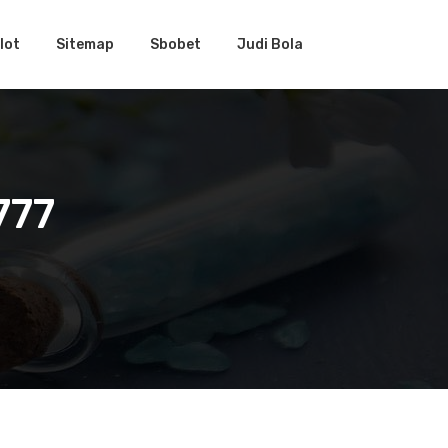
lot
Sitemap
Sbobet
Judi Bola
777