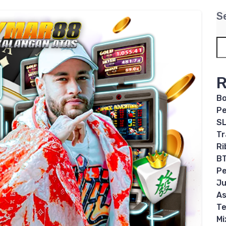
S
R
Bo
Pe
SL
Tr
Ri
BT
Pe
Ju
As
Te
Mi