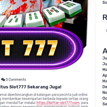
So
R
A
Ju
Ju
Ma
Ap
0 Comments
Ma
Situs Slot777 Sekarang Juga!
D
N
amai diperbincangkan di kalangan para pecinta judi online.
Oc
ang memberikan kesempatan berbeda kepada setiap orang
ngan mendaftar melalui
https://daftar-slot777.com
, para
S
t online dengan kesempatan memenangkan jackpot lebih