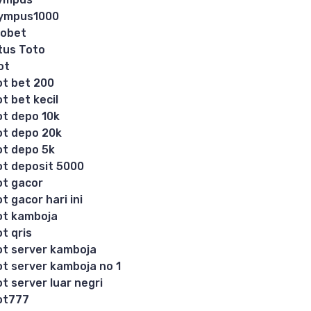
ympus1000
obet
tus Toto
ot
ot bet 200
ot bet kecil
ot depo 10k
ot depo 20k
ot depo 5k
ot deposit 5000
ot gacor
ot gacor hari ini
ot kamboja
ot qris
ot server kamboja
ot server kamboja no 1
ot server luar negri
ot777