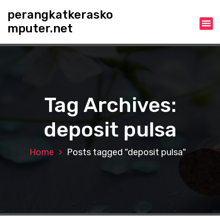
S
perangkatkerasko
k
mputer.net
i
p
t
o
c
o
n
Tag Archives:
t
e
deposit pulsa
n
t
Home
Posts tagged "deposit pulsa"