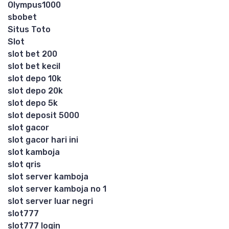
Olympus1000
sbobet
Situs Toto
Slot
slot bet 200
slot bet kecil
slot depo 10k
slot depo 20k
slot depo 5k
slot deposit 5000
slot gacor
slot gacor hari ini
slot kamboja
slot qris
slot server kamboja
slot server kamboja no 1
slot server luar negri
slot777
slot777 login