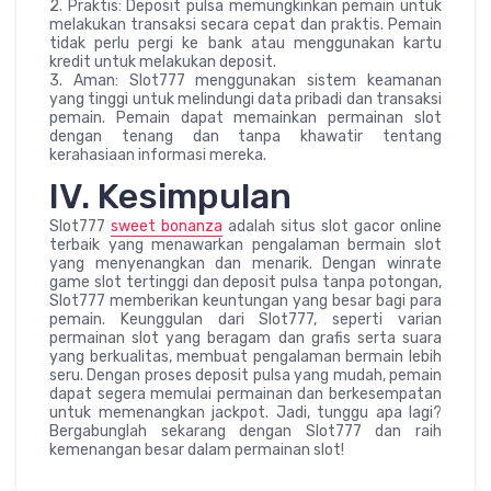
2. Praktis: Deposit pulsa memungkinkan pemain untuk
melakukan transaksi secara cepat dan praktis. Pemain
tidak perlu pergi ke bank atau menggunakan kartu
kredit untuk melakukan deposit.
3. Aman: Slot777 menggunakan sistem keamanan
yang tinggi untuk melindungi data pribadi dan transaksi
pemain. Pemain dapat memainkan permainan slot
dengan tenang dan tanpa khawatir tentang
kerahasiaan informasi mereka.
IV. Kesimpulan
Slot777
sweet bonanza
adalah situs slot gacor online
terbaik yang menawarkan pengalaman bermain slot
yang menyenangkan dan menarik. Dengan winrate
game slot tertinggi dan deposit pulsa tanpa potongan,
Slot777 memberikan keuntungan yang besar bagi para
pemain. Keunggulan dari Slot777, seperti varian
permainan slot yang beragam dan grafis serta suara
yang berkualitas, membuat pengalaman bermain lebih
seru. Dengan proses deposit pulsa yang mudah, pemain
dapat segera memulai permainan dan berkesempatan
untuk memenangkan jackpot. Jadi, tunggu apa lagi?
Bergabunglah sekarang dengan Slot777 dan raih
kemenangan besar dalam permainan slot!