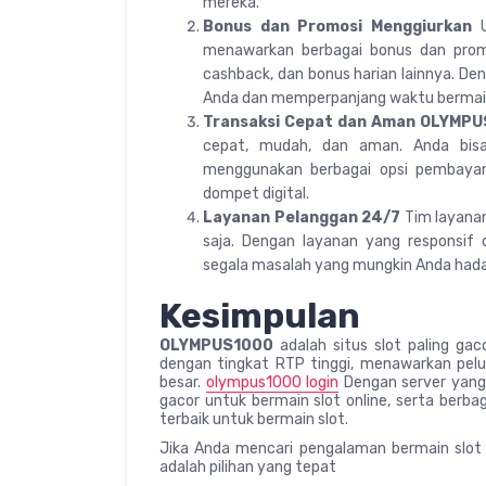
mereka.
Bonus dan Promosi Menggiurkan
U
menawarkan berbagai bonus dan promo
cashback, dan bonus harian lainnya. De
Anda dan memperpanjang waktu bermai
Transaksi Cepat dan Aman
OLYMPU
cepat, mudah, dan aman. Anda bis
menggunakan berbagai opsi pembayara
dompet digital.
Layanan Pelanggan 24/7
Tim layana
saja. Dengan layanan yang responsi
segala masalah yang mungkin Anda hada
Kesimpulan
OLYMPUS1000
adalah situs slot paling gac
dengan tingkat RTP tinggi, menawarkan pel
besar.
olympus1000 login
Dengan server yang b
gacor untuk bermain slot online, serta berba
terbaik untuk bermain slot.
Jika Anda mencari pengalaman bermain slot
adalah pilihan yang tepat