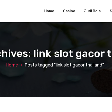
Home
Casino
Judi Bola
S
hives: link slot gacor 
Home
Posts tagged "link slot gacor thailand"