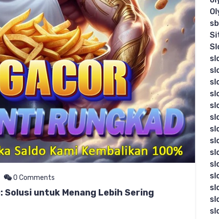
Ol
sb
Si
Sl
sl
sl
sl
sl
sl
sl
sl
sl
sl
sl
sl
0 Comments
sl
 Solusi untuk Menang Lebih Sering
sl
sl