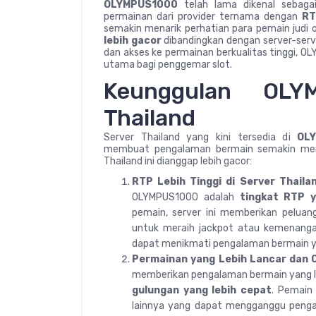
OLYMPUS1000
telah lama dikenal sebagai
permainan dari provider ternama dengan
RT
semakin menarik perhatian para pemain judi 
lebih gacor
dibandingkan dengan server-serv
dan akses ke permainan berkualitas tinggi, O
utama bagi penggemar slot.
Keunggulan OLY
Thailand
Server Thailand yang kini tersedia di
OL
membuat pengalaman bermain semakin mena
Thailand ini dianggap lebih gacor:
RTP Lebih Tinggi di Server Thaila
OLYMPUS1000 adalah
tingkat RTP y
pemain, server ini memberikan peluan
untuk meraih jackpot atau kemenangan
dapat menikmati pengalaman bermain y
Permainan yang Lebih Lancar dan 
memberikan pengalaman bermain yang l
gulungan yang lebih cepat
. Pemain 
lainnya yang dapat mengganggu pengal