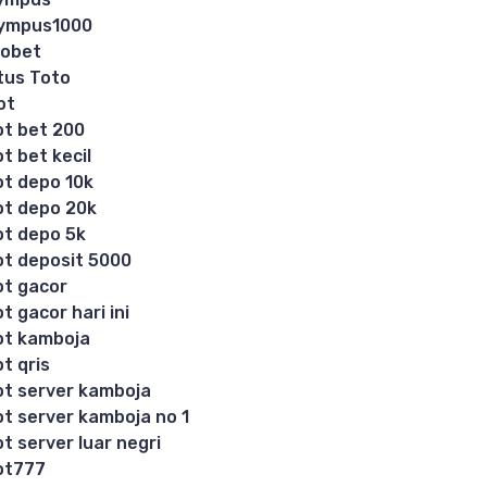
ympus1000
obet
tus Toto
ot
ot bet 200
ot bet kecil
ot depo 10k
ot depo 20k
ot depo 5k
ot deposit 5000
ot gacor
ot gacor hari ini
ot kamboja
ot qris
ot server kamboja
ot server kamboja no 1
ot server luar negri
ot777