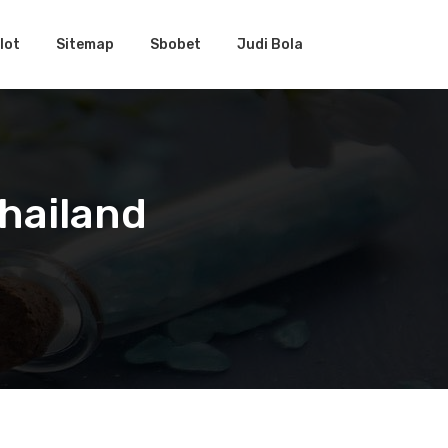
lot
Sitemap
Sbobet
Judi Bola
thailand