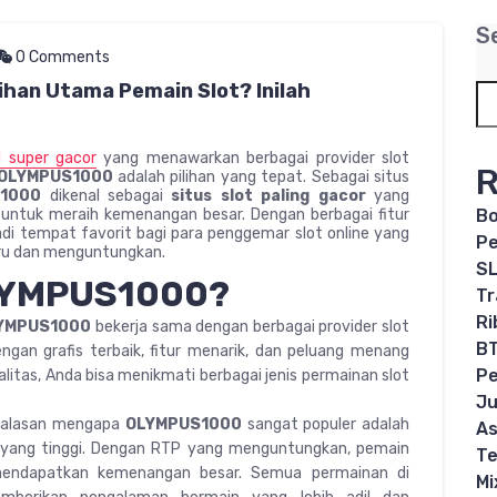
S
0 Comments
han Utama Pemain Slot? Inilah
d super gacor
yang menawarkan berbagai provider slot
R
OLYMPUS1000
adalah pilihan yang tepat. Sebagai situs
1000
dikenal sebagai
situs slot paling gacor
yang
untuk meraih kemenangan besar. Dengan berbagai fitur
Bo
jadi tempat favorit bagi para penggemar slot online yang
Pe
ru dan menguntungkan.
SL
OLYMPUS1000?
Tr
Ri
YMPUS1000
bekerja sama dengan berbagai provider slot
BT
n grafis terbaik, fitur menarik, dan peluang menang
Pe
ualitas, Anda bisa menikmati berbagai jenis permainan slot
Ju
 alasan mengapa
OLYMPUS1000
sangat populer adalah
As
) yang tinggi. Dengan RTP yang menguntungkan, pemain
Te
 mendapatkan kemenangan besar. Semua permainan di
Mi