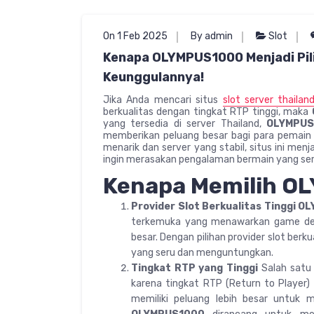
On 1 Feb 2025
By admin
Slot
Kenapa OLYMPUS1000 Menjadi Pili
Keunggulannya!
Jika Anda mencari situs
slot server thailan
berkualitas dengan tingkat RTP tinggi, maka
yang tersedia di server Thailand,
OLYMPUS
memberikan peluang besar bagi para pemain 
menarik dan server yang stabil, situs ini men
ingin merasakan pengalaman bermain yang se
Kenapa Memilih 
Provider Slot Berkualitas Tinggi
OL
terkemuka yang menawarkan game denga
besar. Dengan pilihan provider slot berk
yang seru dan menguntungkan.
Tingkat RTP yang Tinggi
Salah satu
karena tingkat RTP (Return to Player
memiliki peluang lebih besar untuk