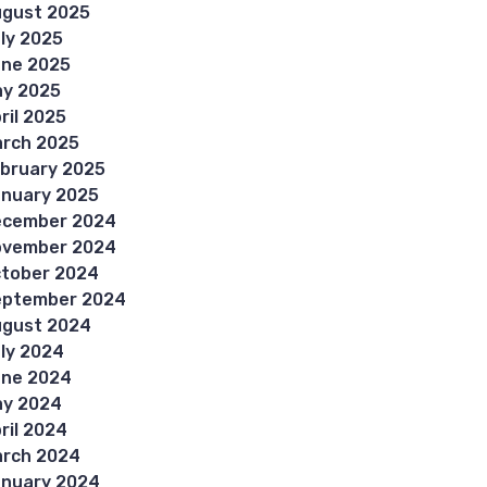
gust 2025
ly 2025
ne 2025
y 2025
ril 2025
rch 2025
bruary 2025
nuary 2025
ecember 2024
ovember 2024
tober 2024
eptember 2024
gust 2024
ly 2024
ne 2024
y 2024
ril 2024
rch 2024
nuary 2024