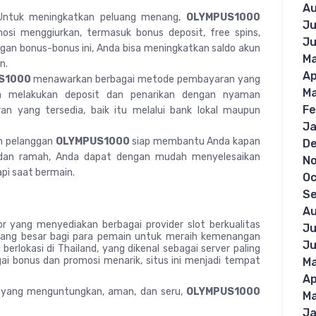
Au
ntuk meningkatkan peluang menang,
OLYMPUS1000
Ju
si menggiurkan, termasuk bonus deposit, free spins,
Ju
ngan bonus-bonus ini, Anda bisa meningkatkan saldo akun
Ma
n.
Ap
S1000
menawarkan berbagai metode pembayaran yang
Ma
a melakukan deposit dan penarikan dengan nyaman
Fe
n yang tersedia, baik itu melalui bank lokal maupun
Ja
n pelanggan
OLYMPUS1000
siap membantu Anda kapan
D
f dan ramah, Anda dapat dengan mudah menyelesaikan
N
pi saat bermain.
Oc
S
Au
or yang menyediakan berbagai provider slot berkualitas
Ju
uang besar bagi para pemain untuk meraih kemenangan
Ju
erlokasi di Thailand, yang dikenal sebagai server paling
gai bonus dan promosi menarik, situs ini menjadi tempat
Ma
Ap
 yang menguntungkan, aman, dan seru,
OLYMPUS1000
Ma
Ja