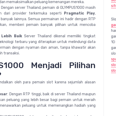
sl
h dan memaksimalkan peluang kemenangan mereka.
sit
Dengan server Thailand, pemain di OLYMPUS1000 masih
n dari provider terkemuka seperti
Pragmatic Play
,
n banyak lainnya. Semua permainan ini hadir dengan RTP
Sl
urkan, memberi pemain banyak pilihan untuk mencoba
ga
har
Lebih Baik
Server Thailand dikenal memiliki tingkat
ga
eknologi terbaru yang diterapkan untuk melindungi data
10
bermain dengan nyaman dan aman, tanpa khawatir akan
ga
h transaksi.
sl
sp
1000 Menjadi Pilihan
slo
sl
?
dalkan oleh para pemain slot karena sejumlah alasan
esar
: Dengan RTP tinggi, baik di server Thailand maupun
an peluang yang lebih besar bagi pemain untuk meraih
 menawarkan peluang untuk memenangkan hadiah yang