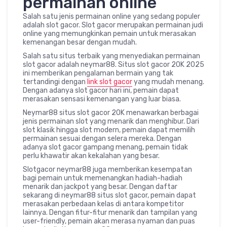
permainan online
Salah satu jenis permainan online yang sedang populer
adalah slot gacor. Slot gacor merupakan permainan judi
online yang memungkinkan pemain untuk merasakan
kemenangan besar dengan mudah.
Salah satu situs terbaik yang menyediakan permainan
slot gacor adalah neymar88. Situs slot gacor 20K 2025
ini memberikan pengalaman bermain yang tak
tertandingi dengan
link slot gacor
yang mudah menang.
Dengan adanya slot gacor hari ini, pemain dapat
merasakan sensasi kemenangan yang luar biasa.
Neymar88 situs slot gacor 20K menawarkan berbagai
jenis permainan slot yang menarik dan menghibur. Dari
slot klasik hingga slot modern, pemain dapat memilih
permainan sesuai dengan selera mereka. Dengan
adanya slot gacor gampang menang, pemain tidak
perlu khawatir akan kekalahan yang besar.
Slotgacor neymar88 juga memberikan kesempatan
bagi pemain untuk memenangkan hadiah-hadiah
menarik dan jackpot yang besar. Dengan daftar
sekarang di neymar88 situs slot gacor, pemain dapat
merasakan perbedaan kelas di antara kompetitor
lainnya. Dengan fitur-fitur menarik dan tampilan yang
user-friendly, pemain akan merasa nyaman dan puas