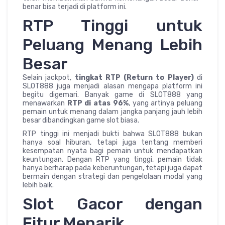
benar bisa terjadi di platform ini.
RTP Tinggi untuk
Peluang Menang Lebih
Besar
Selain jackpot,
tingkat RTP (Return to Player)
di
SLOT888 juga menjadi alasan mengapa platform ini
begitu digemari. Banyak game di SLOT888 yang
menawarkan
RTP di atas 96%
, yang artinya peluang
pemain untuk menang dalam jangka panjang jauh lebih
besar dibandingkan game slot biasa.
RTP tinggi ini menjadi bukti bahwa SLOT888 bukan
hanya soal hiburan, tetapi juga tentang memberi
kesempatan nyata bagi pemain untuk mendapatkan
keuntungan. Dengan RTP yang tinggi, pemain tidak
hanya berharap pada keberuntungan, tetapi juga dapat
bermain dengan strategi dan pengelolaan modal yang
lebih baik.
Slot Gacor dengan
Fitur Menarik