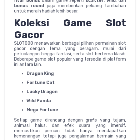
fitur bonus
dalam game seperti
scatter
,
wild
, dan
bonus round
juga memberikan peluang tambahan
untuk meraih hadiah lebih besar.
Koleksi Game Slot
Gacor
SLOT888 menawarkan berbagai pilihan permainan slot
gacor dengan tema yang beragam, mulai dari
petualangan hingga fantasi, serta slot bertema klasik.
Beberapa game slot populer yang tersedia di platform
ini antara lain:
Dragon King
Fortune Cat
Lucky Dragon
Wild Panda
Mega Fortune
Setiap game dirancang dengan grafis yang tajam,
animasi halus, dan efek suara yang imersif,
memastikan pemain tidak hanya mendapatkan
kemenangan tetapi juga pengalaman bermain yang