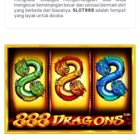
mengincar kemenangan besar dan sensasi bermain slot
yang berbeda dari biasanya,
SLOT888
adalah tempat
yang layak untuk dicoba.