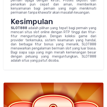
pemain dijaga dengan ketat. Proses deposit dan
penarikan pun cepat dan aman, memberikan
kenyamanan bagi pemain yang ingin menikmati
permainan tanpa khawatir akan masalah keuangan.
Kesimpulan
SLOT888
adalah pilihan yang tepat bagi pemain yang
mencari situs slot online dengan RTP tinggi dan fitur-
fitur menguntungkan. Dengan koleksi game dari
provider terkemuka, sistem keamanan yang handal,
dan berbagai fitur bonus yang menarik, SLOT888
menawarkan pengalaman bermain slot yang luar biasa.
Bagi siapa saja yang ingin meraih kemenangan besar
dengan peluang yang menguntungkan, SLOT888
adalah situs yang patut dicoba.