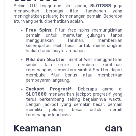
Selain RTP tinggi dan slot gacor,
SLOT888
juga
menawarkan berbagai fitur tambahan yang
meningkatkan peluang kemenangan pemain. Beberapa
fitur yang perlu diperhatikan adalah:
Free Spins
: Fitur free spins memungkinkan
pemain untuk memutar gulungan tanpa
menggunakan taruhan, memberikan
kesempatan lebih besar untuk memenangkan
hadiah tanpa biaya tambahan.
Wild dan Scatter
: Simbol Wild menggantikan
simbol lain untuk membuat kombinasi
kemenangan, sementara simbol Scatter dapat
membuka fitur bonus atau memberikan
pembayaran langsung.
Jackpot Progresif
: Beberapa game di
SLOT888
menawarkan jackpot progresif yang
terus berkembang seiring berjalannya waktu.
Dengan jackpot yang semakin besar, pemain
memiliki peluang besar untuk meraih
kemenangan luar biasa.
Keamanan dan