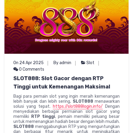
On 24 Apr 2025
By admin
Slot
0 Comments
SLOT888: Slot Gacor dengan RTP
Tinggi untuk Kemenangan Maksimal
Bagi para pemain slot yang ingin meraih kemenangan
lebih banyak dan lebih sering,
SLOT888
menawarkan
solusi yang tepat.
https://slot888login.info/
Dengan
menyediakan berbagai permainan slot gacor yang
memiliki
RTP tinggi
, pemain memiliki peluang besar
untuk memenangkan hadiah besar dengan lebih mudah.
SLOT888
menggabungkan RTP yang menguntungkan
dan berbagai fitur menarik untuk meningkatkan