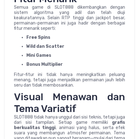
Semua game di SLOT888 dikembangkan dengan
sistem algoritma yang adil dan telah diuji
keakuratannya. Selain RTP tinggi dan jackpot besar,
permainan-permainan ini juga hadir dengan berbagai
fitur menarik seperti:
Free Spins
Wild dan Scatter
Mini Games
Bonus Multiplier
Fitur-fitur ini tidak hanya meningkatkan peluang
menang, tetapi juga menjadikan permainan jauh lebih
seru dan tidak membosankan.
Visual Menawan dan
Tema Variatif
SLOT888 tidak hanya unggul dari sisi teknis, tetapi juga
dari sisi tampilan. Setiap game memiliki
grafis
berkualitas tinggi
, animasi yang halus, serta efek
suara yang membangun atmosfer permainan. Tema
yang ditawarkan pun sangat beragam—mulai dari tema