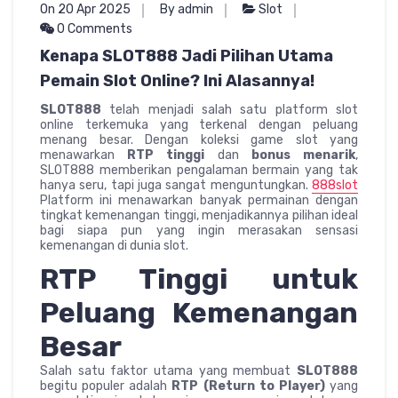
On 20 Apr 2025
By admin
Slot
0 Comments
Kenapa SLOT888 Jadi Pilihan Utama
Pemain Slot Online? Ini Alasannya!
SLOT888
telah menjadi salah satu platform slot
online terkemuka yang terkenal dengan peluang
menang besar. Dengan koleksi game slot yang
menawarkan
RTP tinggi
dan
bonus menarik
,
SLOT888 memberikan pengalaman bermain yang tak
hanya seru, tapi juga sangat menguntungkan.
888slot
Platform ini menawarkan banyak permainan dengan
tingkat kemenangan tinggi, menjadikannya pilihan ideal
bagi siapa pun yang ingin merasakan sensasi
kemenangan di dunia slot.
RTP Tinggi untuk
Peluang Kemenangan
Besar
Salah satu faktor utama yang membuat
SLOT888
begitu populer adalah
RTP (Return to Player)
yang