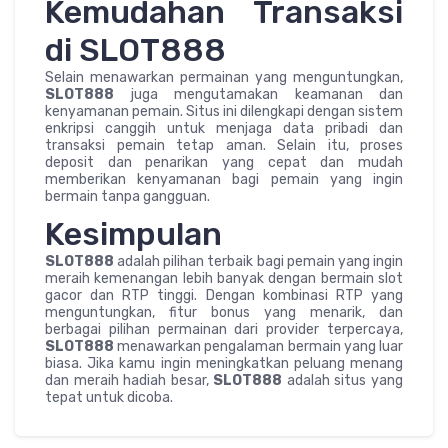
Kemudahan Transaksi
di SLOT888
Selain menawarkan permainan yang menguntungkan,
SLOT888
juga mengutamakan keamanan dan
kenyamanan pemain. Situs ini dilengkapi dengan sistem
enkripsi canggih untuk menjaga data pribadi dan
transaksi pemain tetap aman. Selain itu, proses
deposit dan penarikan yang cepat dan mudah
memberikan kenyamanan bagi pemain yang ingin
bermain tanpa gangguan.
Kesimpulan
SLOT888
adalah pilihan terbaik bagi pemain yang ingin
meraih kemenangan lebih banyak dengan bermain slot
gacor dan RTP tinggi. Dengan kombinasi RTP yang
menguntungkan, fitur bonus yang menarik, dan
berbagai pilihan permainan dari provider terpercaya,
SLOT888
menawarkan pengalaman bermain yang luar
biasa. Jika kamu ingin meningkatkan peluang menang
dan meraih hadiah besar,
SLOT888
adalah situs yang
tepat untuk dicoba.