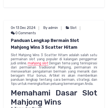
On 13 Dec 2024
By admin
Slot
0 Comments
Panduan Lengkap Bermain Slot
Mahjong Wins 3 Scatter Hitam
Slot Mahjong Wins 3 Scatter Hitam adalah salah satu
permainan slot yang populer di kalangan penggemar
judi online.
mahjong slot
Dengan tema yang terinspirasi
dari permainan tradisional Mahjong, permainan ini
menawarkan pengalaman bermain yang menarik dan
beragam fitur bonus. Artikel ini akan memberikan
panduan lengkap tentang cara bermain, strategi, dan
tips untuk meningkatkan peluang kemenangan Anda.
Memahami Dasar Slot
Mahjong Wins