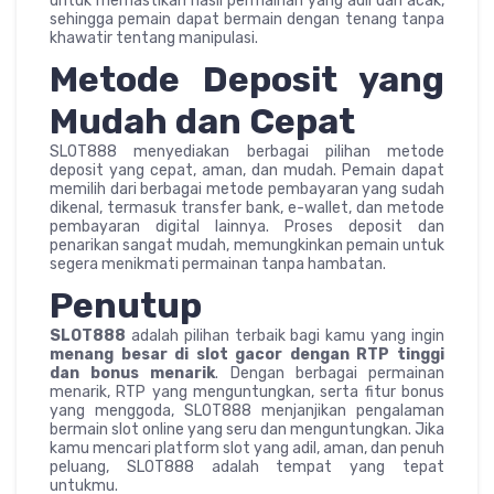
untuk memastikan hasil permainan yang adil dan acak,
sehingga pemain dapat bermain dengan tenang tanpa
khawatir tentang manipulasi.
Metode Deposit yang
Mudah dan Cepat
SLOT888 menyediakan berbagai pilihan metode
deposit yang cepat, aman, dan mudah. Pemain dapat
memilih dari berbagai metode pembayaran yang sudah
dikenal, termasuk transfer bank, e-wallet, dan metode
pembayaran digital lainnya. Proses deposit dan
penarikan sangat mudah, memungkinkan pemain untuk
segera menikmati permainan tanpa hambatan.
Penutup
SLOT888
adalah pilihan terbaik bagi kamu yang ingin
menang besar di slot gacor dengan RTP tinggi
dan bonus menarik
. Dengan berbagai permainan
menarik, RTP yang menguntungkan, serta fitur bonus
yang menggoda, SLOT888 menjanjikan pengalaman
bermain slot online yang seru dan menguntungkan. Jika
kamu mencari platform slot yang adil, aman, dan penuh
peluang, SLOT888 adalah tempat yang tepat
untukmu.