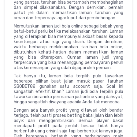
yang pantas, taruhan bisa bertambah membahagiakan
dan simpel dilaksanakan. Dengan demikian, pemain
patut jeli dalam memastikan laman taruhan yang
aman dan terpercaya agar luput dari pembohongan.
Memutuskan laman judi bola online sebagai babak yang
betul-betul perlu ketika melaksanakan taruhan. Laman
yang diterapkan bisa mempunyai akibat besar kepada
keuntungan atau rugi yang diraih. Dengan demikian,
waktu berharap melaksanakan taruhan bola online,
dibutuhkan kehati-hatian dalam memastikan laman
yang bisa diterapkan. Cuman laman judi yang
terpercaya yang bisa menanggung pembayaran penuh
atas kemenangan yang udah digapai oleh pemain.
Tak hanya itu, laman bola terpilih pula tawarkan
beberapa pilihan buat jalan masuk pasar taruhan
SBOBET88 gunakan satu account saja. Soal ini
sangatlah efektif, khan? Laman judi bola terpilih pula
tawarkan beraneka permainan judi online yang dahsyat,
hingga sangatlah disayang apabila Anda tak mencoba.
Dengan ada banyak profit yang ditawari oleh bandar
terjago, telah pasti proses betting bakal jalan kian lebih
asyik dan menggembirakan. Semua player bakal
mendapati profit pada jumlah besaar tidak hanya
berbentuk uang orisinil saja tapi berbentuk lainnya juga.
Oleh karenanya, betaruh yang berkeinginan main