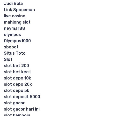
Judi Bola
Link Spaceman
live casino
mahjong slot
neymar88
olympus
Olympus1000
sbobet
Situs Toto
Slot
slot bet 200
slot bet kecil
slot depo 10k
slot depo 20k
slot depo 5k
slot deposit 5000
slot gacor
slot gacor hari ini
slot kamboja