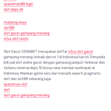
spaceman88 login
slot depo 5k
mahjong ways
slot88
slot gacor gampang menang
situs slot resmi
Slot Gacor CERIABET merupakan daftar
situs slot gacor
gampang menang terbaik dan no 1 di Indonesia hari ini. Penyedia
link judi slot online gacor dengan gampang jackpot terbesar dan
terbaru minimal depo 10 bonus new member berlimpah di
Indonesia. Mainkan game seru dan menarik seperti pragmatic
slot dan slot88 sekarang juga.
spaceman slot
slot
slot gacor gampang menang