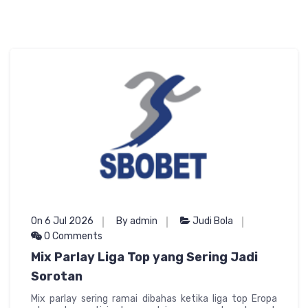
On 6 Jul 2026
By admin
Judi Bola
0 Comments
Mix Parlay Liga Top yang Sering Jadi
Sorotan
Mix parlay sering ramai dibahas ketika liga top Eropa