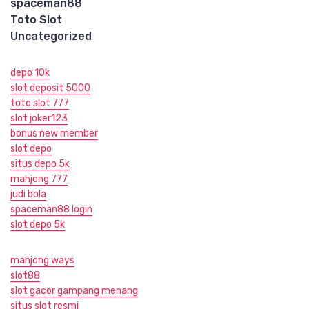
spaceman88
Toto Slot
Uncategorized
depo 10k
slot deposit 5000
toto slot 777
slot joker123
bonus new member
slot depo
situs depo 5k
mahjong 777
judi bola
spaceman88 login
slot depo 5k
mahjong ways
slot88
slot gacor gampang menang
situs slot resmi