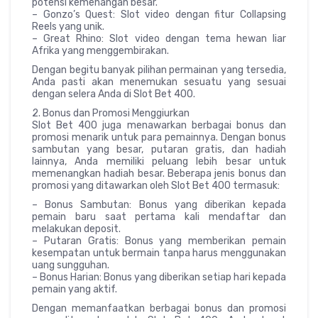
potensi kemenangan besar.
– Gonzo’s Quest: Slot video dengan fitur Collapsing
Reels yang unik.
– Great Rhino: Slot video dengan tema hewan liar
Afrika yang menggembirakan.
Dengan begitu banyak pilihan permainan yang tersedia,
Anda pasti akan menemukan sesuatu yang sesuai
dengan selera Anda di Slot Bet 400.
2. Bonus dan Promosi Menggiurkan
Slot Bet 400 juga menawarkan berbagai bonus dan
promosi menarik untuk para pemainnya. Dengan bonus
sambutan yang besar, putaran gratis, dan hadiah
lainnya, Anda memiliki peluang lebih besar untuk
memenangkan hadiah besar. Beberapa jenis bonus dan
promosi yang ditawarkan oleh Slot Bet 400 termasuk:
– Bonus Sambutan: Bonus yang diberikan kepada
pemain baru saat pertama kali mendaftar dan
melakukan deposit.
– Putaran Gratis: Bonus yang memberikan pemain
kesempatan untuk bermain tanpa harus menggunakan
uang sungguhan.
– Bonus Harian: Bonus yang diberikan setiap hari kepada
pemain yang aktif.
Dengan memanfaatkan berbagai bonus dan promosi