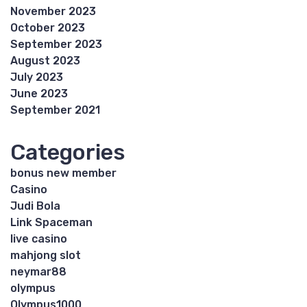
November 2023
October 2023
September 2023
August 2023
July 2023
June 2023
September 2021
Categories
bonus new member
Casino
Judi Bola
Link Spaceman
live casino
mahjong slot
neymar88
olympus
Olympus1000