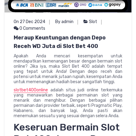
On 27 Dec 2024
By admin
Slot
0 Comments
Meraup Keuntungan dengan Depo
Receh WD Juta di Slot Bet 400
Apakah Anda mencari kesempatan untuk
mendapatkan kemenangan besar dengan bermain slot
online? Jika iya, maka Slot Bet 400 adalah tempat
yang tepat untuk Anda! Dengan depo receh dan
potensi untuk menarik jutaan rupiah, kesempatan Anda
untuk memenangkan hadiah besar sangatlah tinggi.
slotbet400online
adalah situs judi online terkemuka
yang menawarkan berbagai permainan slot yang
menarik dan menghibur. Dengan berbagai pilihan
permainan dari provider terbaik, seperti Pragmatic Play,
Habanero, dan banyak lagi, Anda pasti akan
menemukan sesuatu yang sesuai dengan selera Anda.
Keseruan Bermain Slot