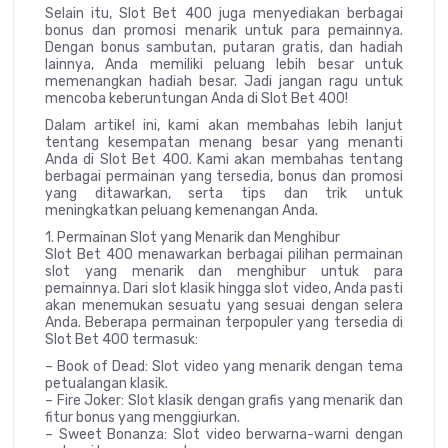
Selain itu, Slot Bet 400 juga menyediakan berbagai
bonus dan promosi menarik untuk para pemainnya.
Dengan bonus sambutan, putaran gratis, dan hadiah
lainnya, Anda memiliki peluang lebih besar untuk
memenangkan hadiah besar. Jadi jangan ragu untuk
mencoba keberuntungan Anda di Slot Bet 400!
Dalam artikel ini, kami akan membahas lebih lanjut
tentang kesempatan menang besar yang menanti
Anda di Slot Bet 400. Kami akan membahas tentang
berbagai permainan yang tersedia, bonus dan promosi
yang ditawarkan, serta tips dan trik untuk
meningkatkan peluang kemenangan Anda.
1. Permainan Slot yang Menarik dan Menghibur
Slot Bet 400 menawarkan berbagai pilihan permainan
slot yang menarik dan menghibur untuk para
pemainnya. Dari slot klasik hingga slot video, Anda pasti
akan menemukan sesuatu yang sesuai dengan selera
Anda. Beberapa permainan terpopuler yang tersedia di
Slot Bet 400 termasuk:
– Book of Dead: Slot video yang menarik dengan tema
petualangan klasik.
– Fire Joker: Slot klasik dengan grafis yang menarik dan
fitur bonus yang menggiurkan.
– Sweet Bonanza: Slot video berwarna-warni dengan