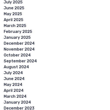
July 2025
June 2025
May 2025
April 2025
March 2025
February 2025
January 2025
December 2024
November 2024
October 2024
September 2024
August 2024
July 2024
June 2024
May 2024
April 2024
March 2024
January 2024
December 2023