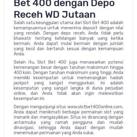
Bet 400 dengan Depo
Receh WD Jutaan
Salah satu keunggulan utama dari Slot Bet 400 adalah
kemampuannya untuk menerima deposit dengan nilai
yang rendah. Dengan depo receh, Anda tidak perlu
khawatir tentang kehilangan banyak uang ketika
bermain. Anda dapat mulai bermain dengan jumlah
yang kecil dan bertaruh sesuai dengan kemampuan
Anda.
Selain itu, Slot Bet 400 juga menawarkan potensi
kemenangan besar dengan taruhan maksimum hingga
400 koin. Dengan taruhan maksimum yang tinggi, Anda
memiliki kesempatan untuk memenangkan hadiah
jackpot yang sangat menggiurkan. Ini adalah
kesempatan yang sangat langka di dunia perjudian
online, dan Anda tidak akan ingin melewatkan
kesempatan ini.
Dengan mengunjungi situs www.slotbet400online.com,
Anda dapat menikmati berbagai permainan slot yang
menarik dan mengasyikkan. Situs ini dirancang dengan
antarmuka yang ramah pengguna dan mudah
dinavigasi, sehingga Anda dapat dengan mudah
menemukan permainan yang Anda sukai.