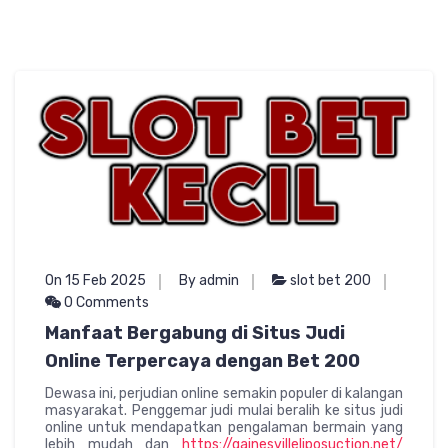
On 15 Feb 2025
By admin
slot bet 200
0 Comments
Manfaat Bergabung di Situs Judi
Online Terpercaya dengan Bet 200
Dewasa ini, perjudian online semakin populer di kalangan
masyarakat. Penggemar judi mulai beralih ke situs judi
online untuk mendapatkan pengalaman bermain yang
lebih mudah dan
https://gainesvilleliposuction.net/