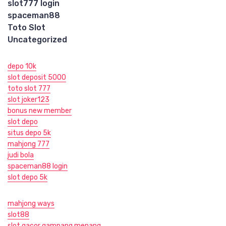
slot777 login
spaceman88
Toto Slot
Uncategorized
depo 10k
slot deposit 5000
toto slot 777
slot joker123
bonus new member
slot depo
situs depo 5k
mahjong 777
judi bola
spaceman88 login
slot depo 5k
mahjong ways
slot88
slot gacor gampang menang