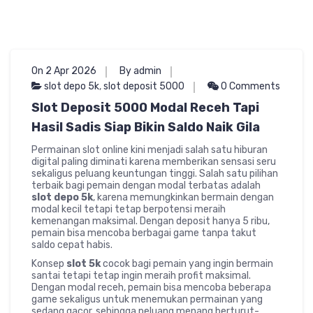
On 2 Apr 2026
By admin
slot depo 5k
,
slot deposit 5000
0 Comments
Slot Deposit 5000 Modal Receh Tapi
Hasil Sadis Siap Bikin Saldo Naik Gila
Permainan slot online kini menjadi salah satu hiburan
digital paling diminati karena memberikan sensasi seru
sekaligus peluang keuntungan tinggi. Salah satu pilihan
terbaik bagi pemain dengan modal terbatas adalah
slot depo 5k
, karena memungkinkan bermain dengan
modal kecil tetapi tetap berpotensi meraih
kemenangan maksimal. Dengan deposit hanya 5 ribu,
pemain bisa mencoba berbagai game tanpa takut
saldo cepat habis.
Konsep
slot 5k
cocok bagi pemain yang ingin bermain
santai tetapi tetap ingin meraih profit maksimal.
Dengan modal receh, pemain bisa mencoba beberapa
game sekaligus untuk menemukan permainan yang
sedang gacor, sehingga peluang menang berturut-