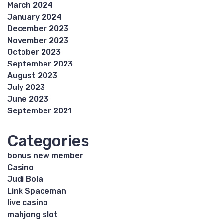
March 2024
January 2024
December 2023
November 2023
October 2023
September 2023
August 2023
July 2023
June 2023
September 2021
Categories
bonus new member
Casino
Judi Bola
Link Spaceman
live casino
mahjong slot