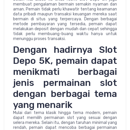
membuat pengalaman bermain semakin nyaman dan
aman. Pemain tidak perlu khawatir tentang keamanan
data pribadi maupun transaksi keuangan mereka saat
bermain di situs yang terpercaya. Dengan berbagai
metode pembayaran yang tersedia, pemain dapat
melakukan deposit dengan mudah dan cepat sehingga
tidak perlu membuang-buang waktu hanya untuk
menunggu proses transaksi.
Dengan hadirnya Slot
Depo 5K, pemain dapat
menikmati berbagai
jenis permainan slot
dengan berbagai tema
yang menarik
Mulai dari tema klasik hingga tema modern, pemain
dapat memilih permainan slot yang sesuai dengan
selera mereka. Selain itu, dengan taruhan minimal yang
rendah, pemain dapat mencoba berbagai permainan