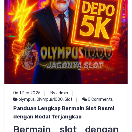
On 1 Dec 2025
By admin
olympus
,
Olympus1000
,
Slot
0 Comments
Panduan Lengkap Bermain Slot Resmi
dengan Modal Terjangkau
Bermain slot dengan