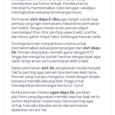
memberikan performa terbaik. Pendekatan ini
membantu meminimalkan risiko kerugian sekaligus
meningkatkan peluang kemenangan besar.
Permainan
slot depo 5 ribu
juga sangat cocok bagi
pemula yang ingin memahami mekanisme permainan
slot online. Dengan modal receh, pemain dapat
mempelajari fitur-fitur penting seperti wild, scatter,
dan bonus game tanpa takut kehilangan banyak saldo.
Strategi bermain menjadi kunci utama untuk
memaksimalkan peluang kemenangan dari
slot depo
5k
. Pemain disarankan memilih game dengan RTP
tinggi dan mengatur jumlah taruhan dengan bijak agar
saldo tetap aman serta permainan lebih stabil.
Dalam permainan
slot 5k
, pengelolaan modal menjadi
faktor penting agar pemain bisa bermain lebih lama.
Pemain yang mampu mengatur modal dengan disiplin
biasanya memiliki peluang lebih tinggi untuk
mendapatkan kemenangan berturut-turut.
Ketika bermain melalui
agen depo 5k
, pastikan
platform yang digunakan memiliki reputasi baik serta
sistem keamanan terpercaya. Hal ini penting agar
setiap transaksi berjalan aman dan permainan
dijalankan secara fair.