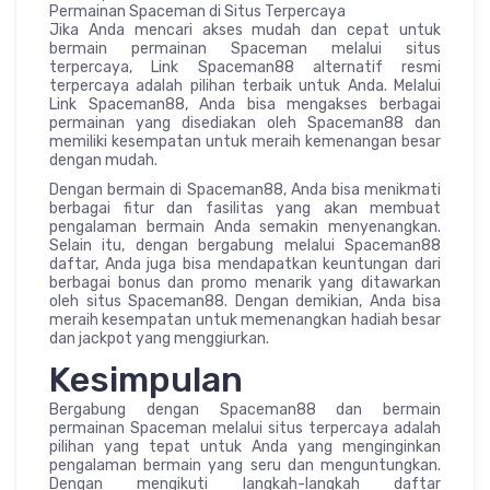
Permainan Spaceman di Situs Terpercaya
Jika Anda mencari akses mudah dan cepat untuk
bermain permainan Spaceman melalui situs
terpercaya, Link Spaceman88 alternatif resmi
terpercaya adalah pilihan terbaik untuk Anda. Melalui
Link Spaceman88, Anda bisa mengakses berbagai
permainan yang disediakan oleh Spaceman88 dan
memiliki kesempatan untuk meraih kemenangan besar
dengan mudah.
Dengan bermain di Spaceman88, Anda bisa menikmati
berbagai fitur dan fasilitas yang akan membuat
pengalaman bermain Anda semakin menyenangkan.
Selain itu, dengan bergabung melalui Spaceman88
daftar, Anda juga bisa mendapatkan keuntungan dari
berbagai bonus dan promo menarik yang ditawarkan
oleh situs Spaceman88. Dengan demikian, Anda bisa
meraih kesempatan untuk memenangkan hadiah besar
dan jackpot yang menggiurkan.
Kesimpulan
Bergabung dengan Spaceman88 dan bermain
permainan Spaceman melalui situs terpercaya adalah
pilihan yang tepat untuk Anda yang menginginkan
pengalaman bermain yang seru dan menguntungkan.
Dengan mengikuti langkah-langkah daftar