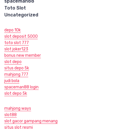
spaceman88
Toto Slot
Uncategorized
depo 10k
slot deposit 5000
toto slot 777
slot joker123
bonus new member
slot depo
situs depo 5k
mahjong 777
judi bola
spaceman88 login
slot depo 5k
mahjong ways
slot88
slot gacor gampang menang
situs slot resmi