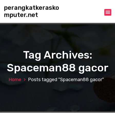
S
perangkatkerasko
k
mputer.net
i
p
t
o
c
o
n
Tag Archives:
t
e
Spaceman88 gacor
n
t
Home
Posts tagged "Spaceman88 gacor"