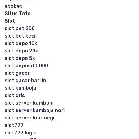
sbobet
Situs Toto
Slot
slot bet 200
slot bet kecil
slot depo 10k
slot depo 20k
slot depo 5k
slot deposit 5000
slot gacor
slot gacor hari ini
slot kamboja
slot qris
slot server kamboja
slot server kamboja no 1
slot server luar negri
slot777
slot777 login