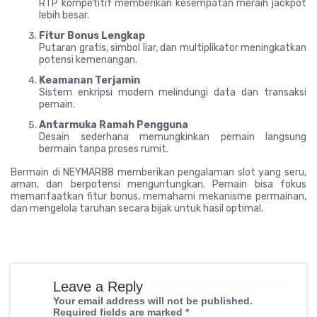
RTP kompetitif memberikan kesempatan meraih jackpot
lebih besar.
Fitur Bonus Lengkap
Putaran gratis, simbol liar, dan multiplikator meningkatkan
potensi kemenangan.
Keamanan Terjamin
Sistem enkripsi modern melindungi data dan transaksi
pemain.
Antarmuka Ramah Pengguna
Desain sederhana memungkinkan pemain langsung
bermain tanpa proses rumit.
Bermain di NEYMAR88 memberikan pengalaman slot yang seru,
aman, dan berpotensi menguntungkan. Pemain bisa fokus
memanfaatkan fitur bonus, memahami mekanisme permainan,
dan mengelola taruhan secara bijak untuk hasil optimal.
Leave a Reply
Your email address will not be published.
Required fields are marked
*