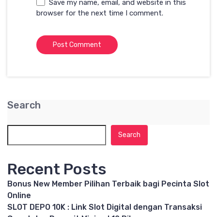
Save my name, email, and website in this
browser for the next time I comment.
Search
Search
Recent Posts
Bonus New Member Pilihan Terbaik bagi Pecinta Slot
Online
SLOT DEPO 10K : Link Slot Digital dengan Transaksi