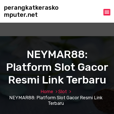
S
perangkatkerasko
k
mputer.net
i
p
t
o
c
o
n
NEYMAR88:
t
e
Platform Slot Gacor
n
t
Resmi Link Terbaru
Home
Slot
NEYMAR88: Platform Slot Gacor Resmi Link
Terbaru