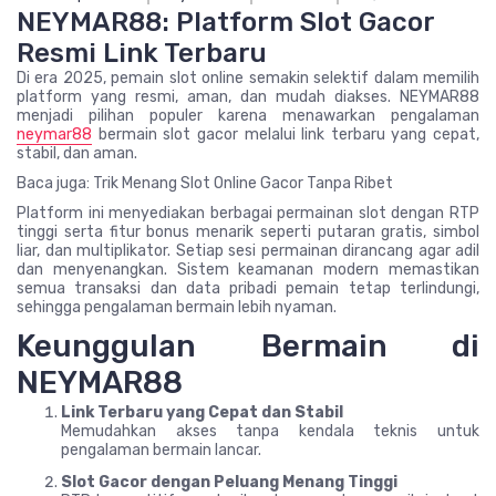
NEYMAR88: Platform Slot Gacor
Resmi Link Terbaru
Di era 2025, pemain slot online semakin selektif dalam memilih
platform yang resmi, aman, dan mudah diakses. NEYMAR88
menjadi pilihan populer karena menawarkan pengalaman
neymar88
bermain slot gacor melalui link terbaru yang cepat,
stabil, dan aman.
Baca juga: Trik Menang Slot Online Gacor Tanpa Ribet
Platform ini menyediakan berbagai permainan slot dengan RTP
tinggi serta fitur bonus menarik seperti putaran gratis, simbol
liar, dan multiplikator. Setiap sesi permainan dirancang agar adil
dan menyenangkan. Sistem keamanan modern memastikan
semua transaksi dan data pribadi pemain tetap terlindungi,
sehingga pengalaman bermain lebih nyaman.
Keunggulan Bermain di
NEYMAR88
Link Terbaru yang Cepat dan Stabil
Memudahkan akses tanpa kendala teknis untuk
pengalaman bermain lancar.
Slot Gacor dengan Peluang Menang Tinggi