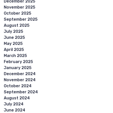
December 2025
November 2025
October 2025
September 2025
August 2025
July 2025
June 2025
May 2025
April 2025
March 2025
February 2025
January 2025
December 2024
November 2024
October 2024
September 2024
August 2024
July 2024
June 2024