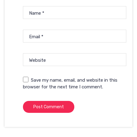
Name
*
Email
*
Website
Save my name, email, and website in this
browser for the next time I comment.