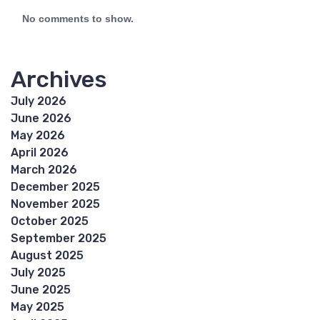
No comments to show.
Archives
July 2026
June 2026
May 2026
April 2026
March 2026
December 2025
November 2025
October 2025
September 2025
August 2025
July 2025
June 2025
May 2025