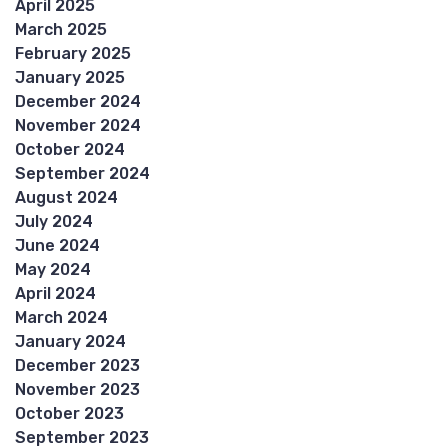
April 2025
March 2025
February 2025
January 2025
December 2024
November 2024
October 2024
September 2024
August 2024
July 2024
June 2024
May 2024
April 2024
March 2024
January 2024
December 2023
November 2023
October 2023
September 2023