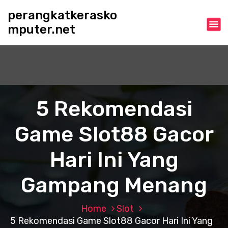
S
perangkatkerasko
k
mputer.net
i
p
t
o
c
o
n
5 Rekomendasi
t
e
Game Slot88 Gacor
n
t
Hari Ini Yang
Gampang Menang
Home
Slot
5 Rekomendasi Game Slot88 Gacor Hari Ini Yang