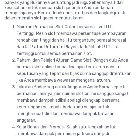
banyak yang Bukannya beruntung jadi rugi. Sebenarnya tidak
kesusahan untuk mencari slot gacor jika Anda berkenan
mempelajarinya. Berikut lebih dari satu tips dan langkah jitu di
dalam memilih slot gacor menurut kami:
Mainkan Permainan Slot Online bersama Live RTP
Tertinggi: Mesin slot membawa persentase pembayaran
rendah dan tinggi dan hal itu tergantung berasal berasal
dari RTP atau Return to Player. Jadi Pilihlah RTP slot
tertinggi untuk semua permainan slot.
Pahami dan Pelajari Aturan Game Slot: Jangan dulu Anda
bermain slot online tanpa dipelajari terutama dahulu.
Keputusan yang tepat dan bijak cuma sanggup ditentukan
jika Anda membawa wawasan mengenai aturan.
Lakukan Budgeting untuk Anggaran Anda: Sama seperti
permainan lainnya, permainan slot online sanggup sangat
membawa dampak adiksi apalagi dilengkapi bersama
keuntungan melimpah. Anda kudu belajar untuk
menghambat diri dan membawa dampak batasan
anggaran.
Kejar Bonus dan Promosi: Salah satu langkah untuk
membawa dampak permainan jadi seru dan jadi