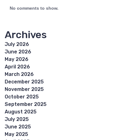
No comments to show.
Archives
July 2026
June 2026
May 2026
April 2026
March 2026
December 2025
November 2025
October 2025
September 2025
August 2025
July 2025
June 2025
May 2025