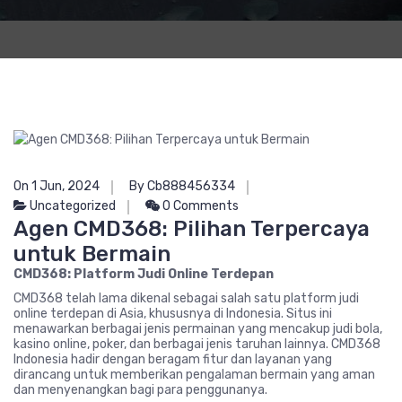
On 1 Jun, 2024
By Cb888456334
Uncategorized
0 Comments
Agen CMD368: Pilihan Terpercaya
untuk Bermain
CMD368: Platform Judi Online Terdepan
CMD368 telah lama dikenal sebagai salah satu platform judi
online terdepan di Asia, khususnya di Indonesia. Situs ini
menawarkan berbagai jenis permainan yang mencakup judi bola,
kasino online, poker, dan berbagai jenis taruhan lainnya. CMD368
Indonesia hadir dengan beragam fitur dan layanan yang
dirancang untuk memberikan pengalaman bermain yang aman
dan menyenangkan bagi para penggunanya.