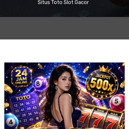
Situs Toto Slot Gacor