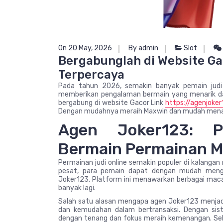
On 20 May, 2026
By admin
Slot
Bergabunglah di Website Ga
Terpercaya
Pada tahun 2026, semakin banyak pemain judi
memberikan pengalaman bermain yang menarik dan
bergabung di website Gacor Link
https://agenjoker
Dengan mudahnya meraih Maxwin dan mudah menang,
Agen Joker123: P
Bermain Permainan M
Permainan judi online semakin populer di kalanga
pesat, para pemain dapat dengan mudah mengak
Joker123. Platform ini menawarkan berbagai macam
banyak lagi.
Salah satu alasan mengapa agen Joker123 menjad
dan kemudahan dalam bertransaksi. Dengan si
dengan tenang dan fokus meraih kemenangan. Sela