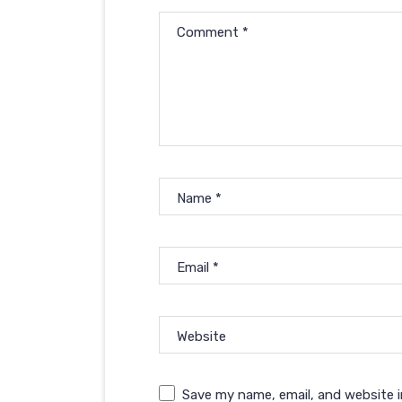
Comment
*
Name
*
Email
*
Website
Save my name, email, and website i