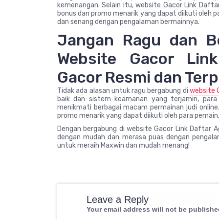
kemenangan. Selain itu, website Gacor Link Daft
bonus dan promo menarik yang dapat diikuti oleh 
dan senang dengan pengalaman bermainnya.
Jangan Ragu dan Be
Website Gacor Lin
Gacor Resmi dan Ter
Tidak ada alasan untuk ragu bergabung di
website 
baik dan sistem keamanan yang terjamin, par
menikmati berbagai macam permainan judi online. 
promo menarik yang dapat diikuti oleh para pemain
Dengan bergabung di website Gacor Link Daftar 
dengan mudah dan merasa puas dengan pengalam
untuk meraih Maxwin dan mudah menang!
Leave a Reply
Your email address will not be publishe