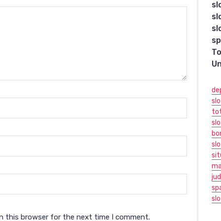
sl
sl
sl
s
To
Un
de
sl
to
sl
bo
sl
si
ma
jud
sp
sl
n this browser for the next time I comment.