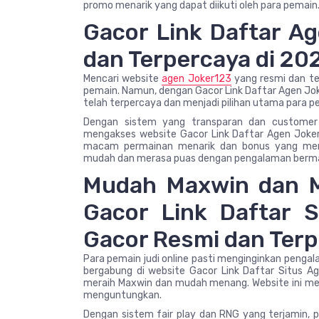
promo menarik yang dapat diikuti oleh para pemain
Gacor Link Daftar A
dan Terpercaya di 20
Mencari website
agen Joker123
yang resmi dan te
pemain. Namun, dengan Gacor Link Daftar Agen Joker
telah terpercaya dan menjadi pilihan utama para pem
Dengan sistem yang transparan dan customer
mengakses website Gacor Link Daftar Agen Joker1
macam permainan menarik dan bonus yang men
mudah dan merasa puas dengan pengalaman berma
Mudah Maxwin dan M
Gacor Link Daftar S
Gacor Resmi dan Ter
Para pemain judi online pasti menginginkan pen
bergabung di website Gacor Link Daftar Situs 
meraih Maxwin dan mudah menang. Website ini m
menguntungkan.
Dengan sistem fair play dan RNG yang terjamin,