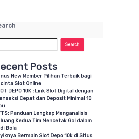
earch
Search
ecent Posts
nus New Member Pilihan Terbaik bagi
cinta Slot Online
OT DEPO 10K : Link Slot Digital dengan
ansaksi Cepat dan Deposit Minimal 10
bu
TS: Panduan Lengkap Menganalisis
luang Kedua Tim Mencetak Gol dalam
di Bola
yiknya Bermain Slot Depo 10k di Situs