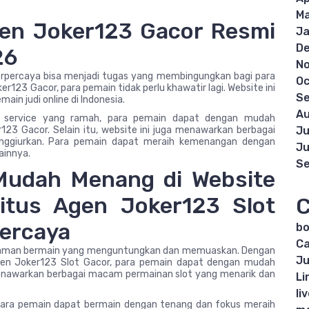
.
Ma
gen Joker123 Gacor Resmi
Ja
D
26
N
rpercaya bisa menjadi tugas yang membingungkan bagi para
Oc
123 Gacor, para pemain tidak perlu khawatir lagi. Website ini
S
ain judi online di Indonesia.
Au
 service yang ramah, para pemain dapat dengan mudah
Ju
23 Gacor. Selain itu, website ini juga menawarkan berbagai
ggiurkan. Para pemain dapat meraih kemenangan dengan
Ju
innya.
Se
udah Menang di Website
itus Agen Joker123 Slot
C
percaya
b
Ca
galaman bermain yang menguntungkan dan memuaskan. Dengan
Ju
Agen Joker123 Slot Gacor, para pemain dapat dengan mudah
enawarkan berbagai macam permainan slot yang menarik dan
Li
li
 para pemain dapat bermain dengan tenang dan fokus meraih