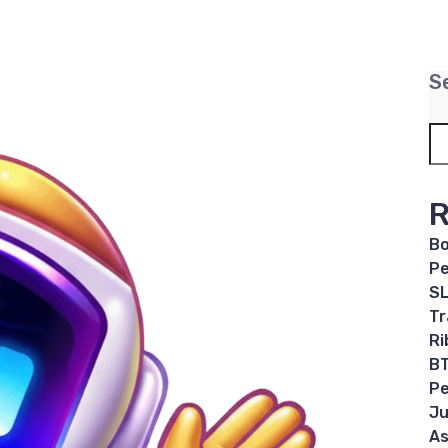
S
R
Bo
Pe
SL
Tr
Ri
BT
Pe
Ju
As