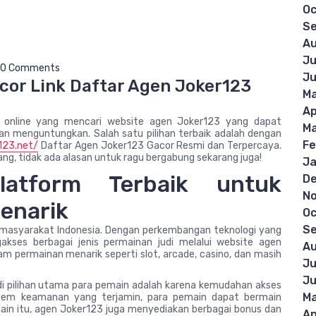
Oc
S
Au
Ju
0 Comments
Ju
cor Link Daftar Agen Joker123
Ma
Ap
 online yang mencari website agen Joker123 yang dapat
Ma
 menguntungkan. Salah satu pilihan terbaik adalah dengan
Fe
123.net/
Daftar Agen Joker123 Gacor Resmi dan Terpercaya.
 tidak ada alasan untuk ragu bergabung sekarang juga!
Ja
latform Terbaik untuk
D
N
enarik
Oc
S
n masyarakat Indonesia. Dengan perkembangan teknologi yang
ses berbagai jenis permainan judi melalui website agen
Au
 permainan menarik seperti slot, arcade, casino, dan masih
Ju
Ju
i pilihan utama para pemain adalah karena kemudahan akses
Ma
stem keamanan yang terjamin, para pemain dapat bermain
in itu, agen Joker123 juga menyediakan berbagai bonus dan
Ap