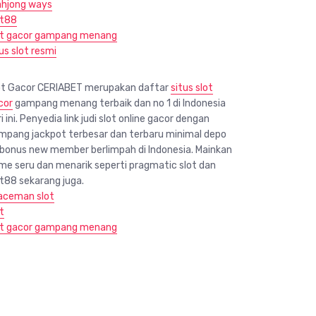
hjong ways
ot88
ot gacor gampang menang
us slot resmi
ot Gacor CERIABET merupakan daftar
situs slot
cor
gampang menang terbaik dan no 1 di Indonesia
i ini. Penyedia link judi slot online gacor dengan
mpang jackpot terbesar dan terbaru minimal depo
 bonus new member berlimpah di Indonesia. Mainkan
me seru dan menarik seperti pragmatic slot dan
ot88 sekarang juga.
aceman slot
t
ot gacor gampang menang