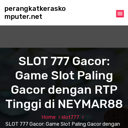
S
perangkatkerasko
k
mputer.net
i
p
t
o
c
o
n
SLOT 777 Gacor:
t
e
Game Slot Paling
n
t
Gacor dengan RTP
Tinggi di NEYMAR88
Home
slot777
SLOT 777 Gacor: Game Slot Paling Gacor dengan