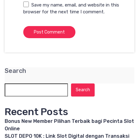
Save my name, email, and website in this
browser for the next time I comment.
Search
Search
Recent Posts
Bonus New Member Pilihan Terbaik bagi Pecinta Slot
Online
SLOT DEPO 10K : Link Slot Digital dengan Transaksi