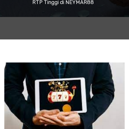
RTP Tinggi di NEYMAR88