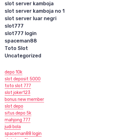
slot server kamboja
slot server kamboja no 1
slot server luar negri
slot777
slot777 login
spaceman88
Toto Slot
Uncategorized
depo 10k
slot deposit 5000
toto slot 777
slot joker123
bonus new member
slot depo
situs depo 5k
mahjong 777
judi bola
spaceman88 login