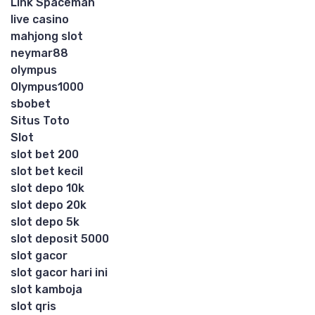
Link Spaceman
live casino
mahjong slot
neymar88
olympus
Olympus1000
sbobet
Situs Toto
Slot
slot bet 200
slot bet kecil
slot depo 10k
slot depo 20k
slot depo 5k
slot deposit 5000
slot gacor
slot gacor hari ini
slot kamboja
slot qris