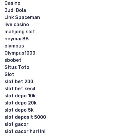
Casino
Judi Bola
Link Spaceman
live casino
mahjong slot
neymar88
olympus
Olympus1000
sbobet
Situs Toto
Slot
slot bet 200
slot bet kecil
slot depo 10k
slot depo 20k
slot depo 5k
slot deposit 5000
slot gacor
slot gacor hari ini