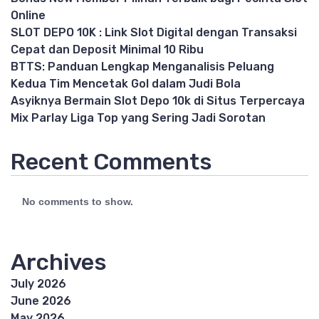
Online
SLOT DEPO 10K : Link Slot Digital dengan Transaksi
Cepat dan Deposit Minimal 10 Ribu
BTTS: Panduan Lengkap Menganalisis Peluang
Kedua Tim Mencetak Gol dalam Judi Bola
Asyiknya Bermain Slot Depo 10k di Situs Terpercaya
Mix Parlay Liga Top yang Sering Jadi Sorotan
Recent Comments
No comments to show.
Archives
July 2026
June 2026
May 2026