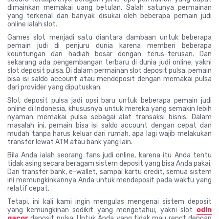
dimainkan memakai uang betulan. Salah satunya permainan
yang terkenal dan banyak disukai oleh beberapa pemain judi
online ialah slot.
Games slot menjadi satu diantara dambaan untuk beberapa
pemain judi di penjuru dunia karena memberi beberapa
keuntungan dan hadiah besar dengan terus-terusan. Dan
sekarang ada pengembangan terbaru di dunia judi online, yakni
slot deposit pulsa. Di dalam permainan slot deposit pulsa, pemain
bisa isi saldo account atau mendeposit dengan memakai pulsa
dari provider yang diputuskan.
Slot deposit pulsa jadi opsi baru untuk beberapa pemain judi
online di Indonesia, khususnya untuk mereka yang semakin lebih
nyaman memakai pulsa sebagai alat transaksi bisnis. Dalam
masalah ini, pemain bisa isi saldo account dengan cepat dan
mudah tanpa harus keluar dari rumah, apa lagi wajib melakukan
transfer lewat ATM atau bank yang lain.
Bila Anda ialah seorang fans judi online, karena itu Anda tentu
tidak asing secara beragam sistem deposit yang bisa Anda pakai.
Dari transfer bank, e-wallet, sampai kartu credit, semua sistem
ini memungkinkannya Anda untuk mendeposit pada waktu yang
relatif cepat.
Tetapi, ini kali kami ingin mengulas mengenai sistem deposit
yang kemungkinan sedikit yang mengetahui, yakni slot
odin
gacor
deposit pulsa. Untuk Anda yang tidak mau repot dengan