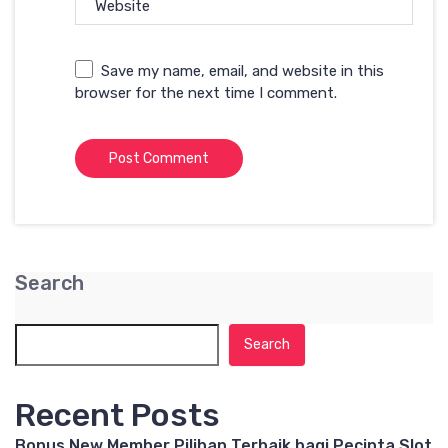
Website
Save my name, email, and website in this
browser for the next time I comment.
Search
Search
Recent Posts
Bonus New Member Pilihan Terbaik bagi Pecinta Slot