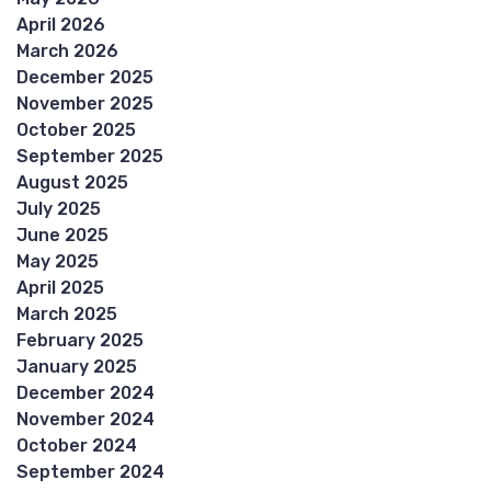
April 2026
March 2026
December 2025
November 2025
October 2025
September 2025
August 2025
July 2025
June 2025
May 2025
April 2025
March 2025
February 2025
January 2025
December 2024
November 2024
October 2024
September 2024