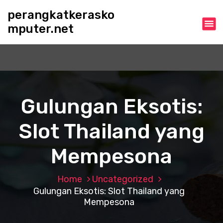
S
perangkatkerasko
k
mputer.net
i
p
t
o
c
o
n
Gulungan Eksotis:
t
e
Slot Thailand yang
n
t
Mempesona
Home
Uncategorized
Gulungan Eksotis: Slot Thailand yang
Mempesona