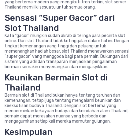
yang bertema modern yang mengikuti tren terkini, slot server
Thailand memiliki sesuatu untuk semua orang.
Sensasi “Super Gacor” dari
Slot Thailand
Kata “gacor” mungkin sudah akrab di telinga para pecinta slot
online. Dan slot Thailand tidak ketinggalan dalam hal ini. Dengan
tingkat kemenangan yang tinggi dan peluang untuk
memenangkan hadiah besar, slot Thailand menawarkan sensasi
“super gacor” yang menggoda bagi para pemain. Dukungan dari
sistem yang adil dan transparan menjadikan pengalaman
bermain semakin menyenangkan dan mengasyikkan.
Keunikan Bermain Slot di
Thailand
Bermain slot di Thailand bukan hanya tentang taruhan dan
kemenangan, tetapi juga tentang mengalami keunikan dan
keeksotisan budaya Thailand. Dengan slot bertema yang
mencerminkan kekayaan budaya dan keindahan alam Thailand,
pemain dapat merasakan nuansa yang berbeda dan
mengagumkan setiap kali mereka memutar gulungan.
Kesimpulan