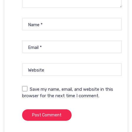
Name
*
Email
*
Website
Save my name, email, and website in this
browser for the next time I comment.