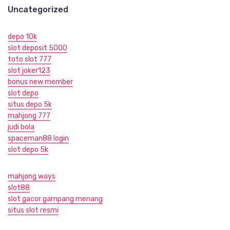
Uncategorized
depo 10k
slot deposit 5000
toto slot 777
slot joker123
bonus new member
slot depo
situs depo 5k
mahjong 777
judi bola
spaceman88 login
slot depo 5k
mahjong ways
slot88
slot gacor gampang menang
situs slot resmi