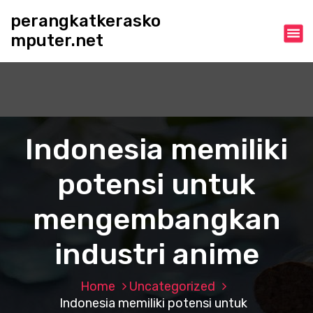
S
perangkatkerasko
k
mputer.net
i
p
t
o
c
o
n
Indonesia memiliki
t
e
potensi untuk
n
t
mengembangkan
industri anime
Home
Uncategorized
Indonesia memiliki potensi untuk