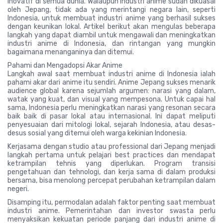
inovatif di semua dunia. Walaupun industri anime sudah dikuasai
oleh Jepang, tidak ada yang merintangi negara lain, seperti
Indonesia, untuk membuat industri anime yang berhasil sukses
dengan keunikan lokal. Artikel berikut akan mengulas beberapa
langkah yang dapat diambil untuk mengawali dan meningkatkan
industri anime di Indonesia, dan rintangan yang mungkin
bagaimana menanganinya dan ditemui.
Pahami dan Mengadopsi Akar Anime
Langkah awal saat membuat industri anime di Indonesia ialah
pahami akar dari anime itu sendiri. Anime Jepang sukses menarik
audience global karena sejumlah argumen: narasi yang dalam,
watak yang kuat, dan visual yang mempesona. Untuk capai hal
sama, Indonesia perlu meningkatkan narasi yang resonan secara
baik baik di pasar lokal atau internasional. Ini dapat meliputi
penyesuaian dari mitologi lokal, sejarah Indonesia, atau desas-
desus sosial yang ditemui oleh warga kekinian Indonesia.
Kerjasama dengan studio atau professional dari Jepang menjadi
langkah pertama untuk pelajari best practices dan mendapat
ketrampilan tehnis yang diperlukan. Program transisi
pengetahuan dan tehnologi, dan kerja sama di dalam produksi
bersama, bisa menolong percepat perubahan ketrampilan dalam
negeri.
Disamping itu, permodalan adalah faktor penting saat membuat
industri anime. Pemerintahan dan investor swasta perlu
menyaksikan kekuatan periode panjang dari industri anime di