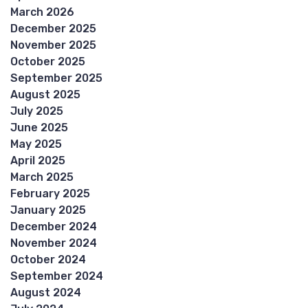
March 2026
December 2025
November 2025
October 2025
September 2025
August 2025
July 2025
June 2025
May 2025
April 2025
March 2025
February 2025
January 2025
December 2024
November 2024
October 2024
September 2024
August 2024