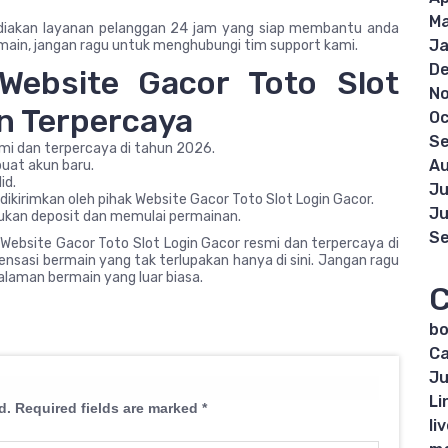
Ma
ediakan layanan pelanggan 24 jam yang siap membantu anda
Ja
main, jangan ragu untuk menghubungi tim support kami.
D
Website Gacor Toto Slot
N
n Terpercaya
Oc
S
mi dan terpercaya di tahun 2026.
Au
buat akun baru.
id.
Ju
 dikirimkan oleh pihak Website Gacor Toto Slot Login Gacor.
Ju
akukan deposit dan memulai permainan.
Se
ebsite Gacor Toto Slot Login Gacor resmi dan terpercaya di
nsasi bermain yang tak terlupakan hanya di sini. Jangan ragu
laman bermain yang luar biasa.
C
b
Ca
Ju
Li
d.
Required fields are marked
*
li