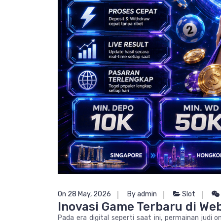
On 28 May, 2026
By admin
Slot
Inovasi Game Terbaru di Web
Pada era digital seperti saat ini, permainan judi