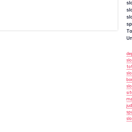
sl
sl
sl
s
To
Un
de
sl
to
sl
bo
sl
si
ma
jud
sp
sl