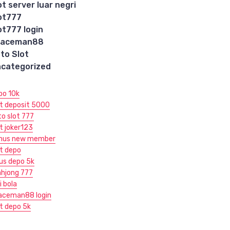
ot server luar negri
ot777
ot777 login
paceman88
to Slot
categorized
po 10k
ot deposit 5000
to slot 777
ot joker123
nus new member
ot depo
tus depo 5k
hjong 777
i bola
aceman88 login
ot depo 5k