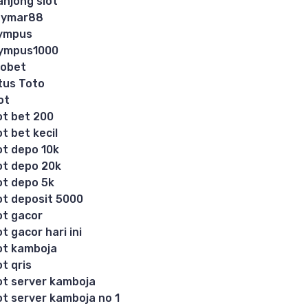
hjong slot
eymar88
ympus
ympus1000
obet
tus Toto
ot
ot bet 200
ot bet kecil
ot depo 10k
ot depo 20k
ot depo 5k
ot deposit 5000
ot gacor
ot gacor hari ini
ot kamboja
ot qris
ot server kamboja
ot server kamboja no 1