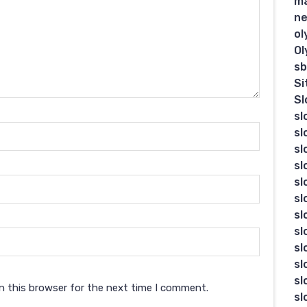
ma
n
ol
Ol
sb
Si
Sl
sl
sl
sl
sl
sl
sl
sl
sl
sl
sl
sl
n this browser for the next time I comment.
sl