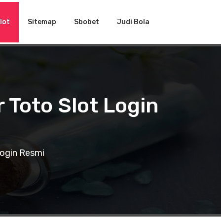
lot
Sitemap
Sbobet
Judi Bola
 Toto Slot Login
Login Resmi