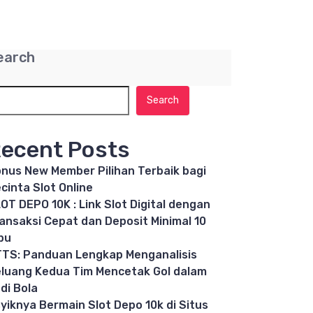
earch
Search
ecent Posts
nus New Member Pilihan Terbaik bagi
cinta Slot Online
OT DEPO 10K : Link Slot Digital dengan
ansaksi Cepat dan Deposit Minimal 10
bu
TS: Panduan Lengkap Menganalisis
luang Kedua Tim Mencetak Gol dalam
di Bola
yiknya Bermain Slot Depo 10k di Situs