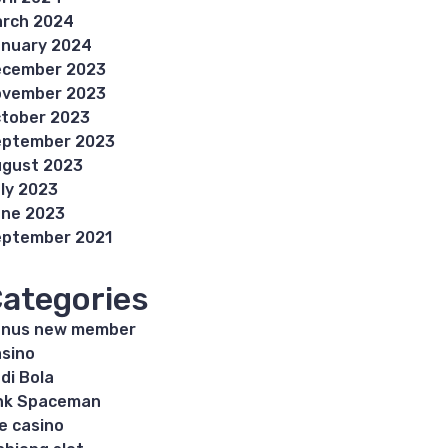
rch 2024
nuary 2024
ecember 2023
ovember 2023
tober 2023
eptember 2023
gust 2023
ly 2023
ne 2023
ptember 2021
ategories
onus new member
sino
di Bola
nk Spaceman
ve casino