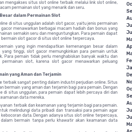
mengakses situs slot online terbaik melalui link slot online,
Oc
acam permainan slot yang menarik dan seru.
S
 Besar dalam Permainan Slot
Au
ine di situs unggulan adalah slot gacor, yaitu jenis permainan
Ju
ot gacor menawarkan berbagai macam hadiah dan bonus yang
Ju
mainan semakin seru dan menguntungkan. Para pemain dapat
main slot gacor di situs slot online terpercaya.
Ma
Ap
ra pemain yang ingin mendapatkan kemenangan besar dalam
n yang tinggi, slot gacor memungkinkan para pemain untuk
Ma
k. Para pemain tidak perlu menghabiskan banyak waktu dan
Fe
permainan slot, karena slot gacor menawarkan peluang
Ja
rmain yang Aman dan Terjamin
D
N
 terbaik sangat penting dalam industri perjudian online. Situs
gan bermain yang aman dan terjamin bagi para pemain. Dengan
Oc
e di situs unggulan, para pemain dapat lebih percaya diri dan
S
 keamanan data mereka.
Au
layanan terbaik dan keamanan yang terjamin bagi para pemain.
Ju
tuk melindungi data pribadi dan transaksi para pemain agar
u kebocoran data. Dengan adanya situs slot online terpercaya,
Ju
dalam bermain tanpa perlu khawatir akan keamanan data
Ma
Ap