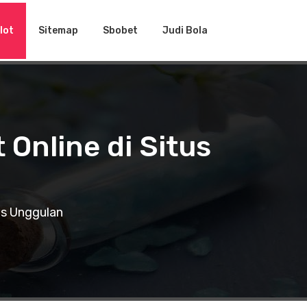
lot
Sitemap
Sbobet
Judi Bola
 Online di Situs
us Unggulan