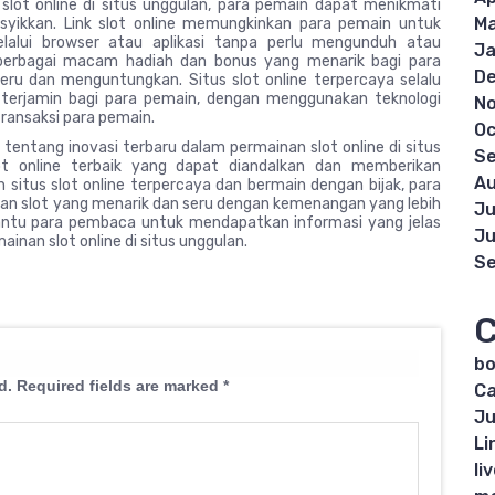
lot online di situs unggulan, para pemain dapat menikmati
Ma
yikkan. Link slot online memungkinkan para pemain untuk
lalui browser atau aplikasi tanpa perlu mengunduh atau
Ja
berbagai macam hadiah dan bonus yang menarik bagi para
D
u dan menguntungkan. Situs slot online terpercaya selalu
terjamin bagi para pemain, dengan menggunakan teknologi
N
transaksi para pemain.
Oc
entang inovasi terbaru dalam permainan slot online di situs
S
ot online terbaik yang dapat diandalkan dan memberikan
Au
situs slot online terpercaya dan bermain dengan bijak, para
n slot yang menarik dan seru dengan kemenangan yang lebih
Ju
antu para pembaca untuk mendapatkan informasi yang jelas
Ju
inan slot online di situs unggulan.
Se
C
b
d.
Required fields are marked
*
Ca
Ju
Li
li