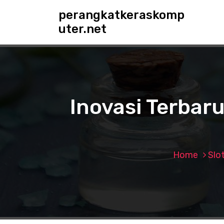
S
perangkatkeraskomp
k
uter.net
i
p
t
o
c
o
n
Inovasi Terbaru
t
e
n
t
Home
Slo