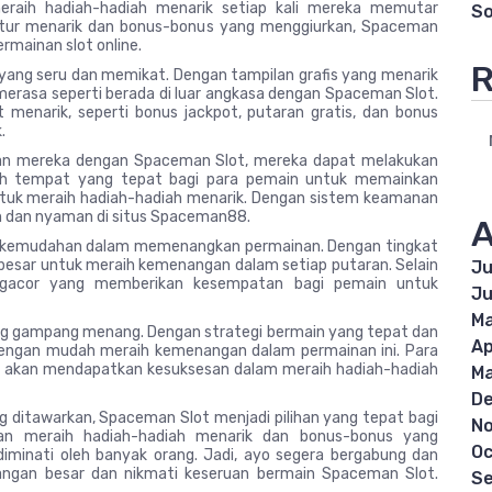
aih hadiah-hadiah menarik setiap kali mereka memutar
So
fitur menarik dan bonus-bonus yang menggiurkan, Spaceman
ermainan slot online.
R
ng seru dan memikat. Dengan tampilan grafis yang menarik
rasa seperti berada di luar angkasa dengan Spaceman Slot.
at menarik, seperti bonus jackpot, putaran gratis, dan bonus
.
gan mereka dengan Spaceman Slot, mereka dapat melakukan
alah tempat yang tepat bagi para pemain untuk memainkan
uk meraih hadiah-hadiah menarik. Dengan sistem keamanan
n dan nyaman di situs Spaceman88.
A
ah kemudahan dalam memenangkan permainan. Dengan tingkat
besar untuk meraih kemenangan dalam setiap putaran. Selain
Ju
t gacor yang memberikan kesempatan bagi pemain untuk
Ju
Ma
ng gampang menang. Dengan strategi bermain yang tepat dan
Ap
engan mudah meraih kemenangan dalam permainan ini. Para
ti akan mendapatkan kesuksesan dalam meraih hadiah-hadiah
Ma
D
g ditawarkan, Spaceman Slot menjadi pilihan yang tepat bagi
N
tan meraih hadiah-hadiah menarik dan bonus-bonus yang
Oc
inati oleh banyak orang. Jadi, ayo segera bergabung dan
angan besar dan nikmati keseruan bermain Spaceman Slot.
S