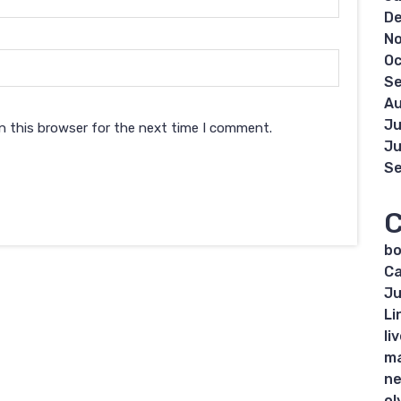
D
N
Oc
S
Au
Ju
n this browser for the next time I comment.
Ju
Se
C
b
Ca
Ju
Li
li
ma
n
ol