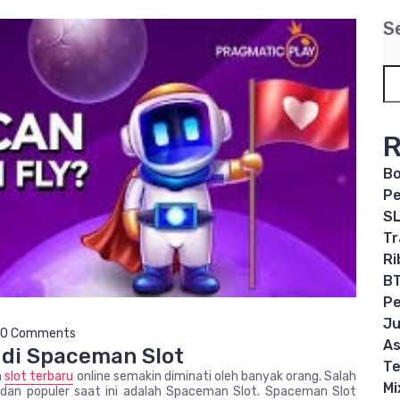
S
R
Bo
Pe
SL
Tr
Ri
BT
Pe
Ju
0 Comments
As
k di Spaceman Slot
Te
n
slot terbaru
online semakin diminati oleh banyak orang. Salah
Mi
 dan populer saat ini adalah Spaceman Slot. Spaceman Slot