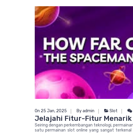
On 25 Jan, 2025
By admin
Slot
Jelajahi Fitur-Fitur Menari
Seiring dengan perkembangan teknologi, permaina
satu permainan slot online yang sangat terkenal