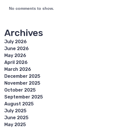
No comments to show.
Archives
July 2026
June 2026
May 2026
April 2026
March 2026
December 2025
November 2025
October 2025
September 2025
August 2025
July 2025
June 2025
May 2025