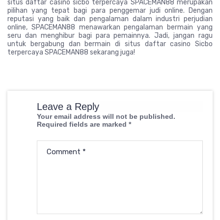
situs daftar casino sicbo terpercaya SPACEMAN88 merupakan
pilihan yang tepat bagi para penggemar judi online. Dengan
reputasi yang baik dan pengalaman dalam industri perjudian
online, SPACEMAN88 menawarkan pengalaman bermain yang
seru dan menghibur bagi para pemainnya. Jadi, jangan ragu
untuk bergabung dan bermain di situs daftar casino Sicbo
terpercaya SPACEMAN88 sekarang juga!
Leave a Reply
Your email address will not be published.
Required fields are marked
*
Comment
*