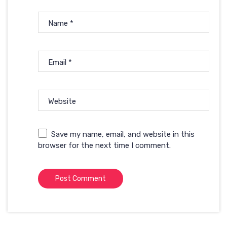
Name
*
Email
*
Website
Save my name, email, and website in this
browser for the next time I comment.