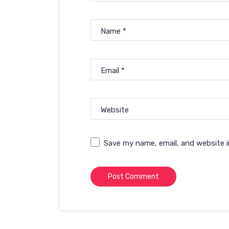
Name
*
Email
*
Website
Save my name, email, and website i