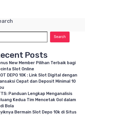
earch
Search
ecent Posts
nus New Member Pilihan Terbaik bagi
cinta Slot Online
OT DEPO 10K : Link Slot Digital dengan
ansaksi Cepat dan Deposit Minimal 10
bu
TS: Panduan Lengkap Menganalisis
luang Kedua Tim Mencetak Gol dalam
di Bola
yiknya Bermain Slot Depo 10k di Situs