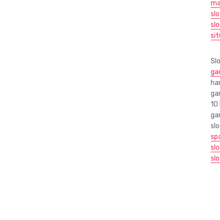
ma
sl
sl
sit
Sl
ga
har
ga
10
ga
sl
sp
slo
sl