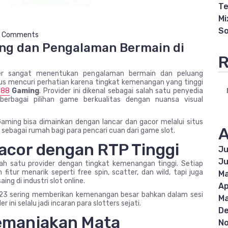
Te
Mi
So
 Comments
ng dan Pengalaman Bermain di
R
ider sangat menentukan pengalaman bermain dan peluang
us mencuri perhatian karena tingkat kemenangan yang tinggi
388
Gaming
. Provider ini dikenal sebagai salah satu penyedia
berbagai pilihan game berkualitas dengan nuansa visual
ming bisa dimainkan dengan lancar dan gacor melalui situs
A
l sebagai rumah bagi para pencari cuan dari game slot.
Gacor dengan RTP Tinggi
Ju
Ju
ah satu provider dengan tingkat kemenangan tinggi. Setiap
itur menarik seperti free spin, scatter, dan wild, tapi juga
Ma
g di industri slot online.
Ap
23 sering memberikan kemenangan besar bahkan dalam sesi
Ma
 ini selalu jadi incaran para slotters sejati.
D
Memanjakan Mata
N