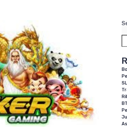
S
R
Bo
Pe
SL
Tr
Ri
BT
Pe
Ju
As