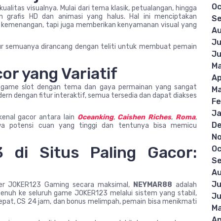
Oc
ualitas visualnya. Mulai dari tema klasik, petualangan, hingga
 grafis HD dan animasi yang halus. Hal ini menciptakan
S
 kemenangan, tapi juga memberikan kenyamanan visual yang
Au
Ju
 fitur semuanya dirancang dengan teliti untuk membuat pemain
Ju
Ma
or yang Variatif
Ap
n game slot dengan tema dan gaya permainan yang sangat
Ma
dern dengan fitur interaktif, semua tersedia dan dapat diakses
Fe
Ja
enal gacor antara lain
Oceanking
,
Caishen Riches
,
Roma
,
D
 potensi cuan yang tinggi dan tentunya bisa memicu
N
 di Situs Paling Gacor:
Oc
S
Au
Ju
der JOKER123 Gaming secara maksimal,
NEYMAR88
adalah
penuh ke seluruh game JOKER123 melalui sistem yang stabil,
Ju
epat, CS 24 jam, dan bonus melimpah, pemain bisa menikmati
Ma
Ap