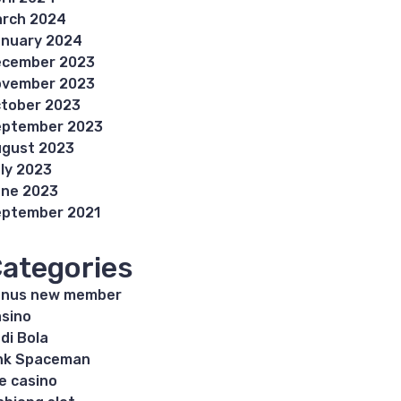
rch 2024
nuary 2024
ecember 2023
ovember 2023
tober 2023
eptember 2023
gust 2023
ly 2023
ne 2023
ptember 2021
ategories
onus new member
sino
di Bola
nk Spaceman
ve casino