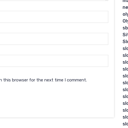
ma
n
ol
Ol
sb
Si
Sl
sl
sl
sl
sl
sl
n this browser for the next time I comment.
sl
sl
sl
sl
sl
sl
sl