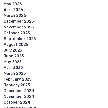
May 2026
April 2026
March 2026
December 2025
November 2025
October 2025
September 2025
August 2025
July 2025
June 2025
May 2025
April 2025
March 2025
February 2025
January 2025
December 2024
November 2024
October 2024