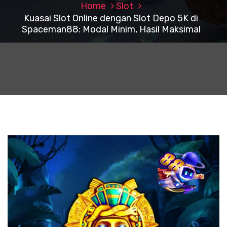
Home
Slot
Kuasai Slot Online dengan Slot Depo 5K di
Spaceman88: Modal Minim, Hasil Maksimal