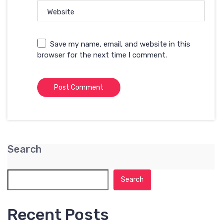
Website
Save my name, email, and website in this
browser for the next time I comment.
Search
Search
Recent Posts