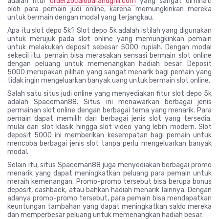
adalah fitur
orderzocalobarandgrill.com
yang sangat diminati
oleh para pemain judi online, karena memungkinkan mereka
untuk bermain dengan modal yang terjangkau.
Apa itu slot depo 5k? Slot depo 5k adalah istilah yang digunakan
untuk merujuk pada slot online yang memungkinkan pemain
untuk melakukan deposit sebesar 5000 rupiah. Dengan modal
sekecil itu, pemain bisa merasakan sensasi bermain slot online
dengan peluang untuk memenangkan hadiah besar. Deposit
5000 merupakan pilihan yang sangat menarik bagi pemain yang
tidak ingin mengeluarkan banyak uang untuk bermain slot online.
Salah satu situs judi online yang menyediakan fitur slot depo 5k
adalah Spaceman88. Situs ini menawarkan berbagai jenis
permainan slot online dengan berbagai tema yang menarik. Para
pemain dapat memilih dari berbagai jenis slot yang tersedia,
mulai dari slot klasik hingga slot video yang lebih modern. Slot
deposit 5000 ini memberikan kesempatan bagi pemain untuk
mencoba berbagai jenis slot tanpa perlu mengeluarkan banyak
modal.
Selain itu, situs Spaceman88 juga menyediakan berbagai promo
menarik yang dapat meningkatkan peluang para pemain untuk
meraih kemenangan. Promo-promo tersebut bisa berupa bonus
deposit, cashback, atau bahkan hadiah menarik lainnya. Dengan
adanya promo-promo tersebut, para pemain bisa mendapatkan
keuntungan tambahan yang dapat meningkatkan saldo mereka
dan memperbesar peluang untuk memenangkan hadiah besar.