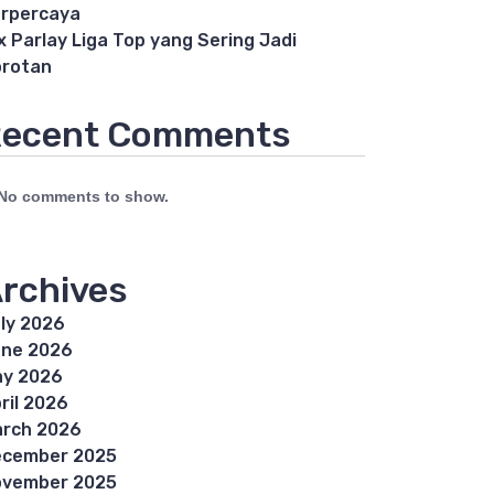
rpercaya
x Parlay Liga Top yang Sering Jadi
rotan
ecent Comments
No comments to show.
rchives
ly 2026
ne 2026
y 2026
ril 2026
rch 2026
ecember 2025
ovember 2025