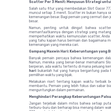
Scatter Per 3 Menit: Menyusun Strategi untu
Salah satu fitur yang membedakan Slot Gacor 777
muncul setiap 3 menit. Scatter ini bukan hanya 
kemenangan besar. Bagi pemain yang cermat dan j
besar.
Namun, penting untuk diingat bahwa scatte
memanfaatkannya dengan strategi yang matang. W
memperhatikan waktu kemunculan scatter, Anda a
yang tahu kapan harus bermain dan bagaimana me
kemenangan yang mereka cari.
Gampang Maxwin Hari: Keberuntungan yang Bi
Banyak pemain percaya bahwa kemenangan dala
Namun, mereka yang benar-benar memahami Slo
berperan, ada waktu tertentu di mana peluang keme
hari
bukanlah hal yang hanya bergantung pada 
pemilihan waktu yang bijak.
Melakukan riset tentang kapan waktu terbaik
membantu. Pemain yang lebih fokus dan sabar bia
menguntungkan dalam permainan.
Menghindari Perangkap Keberuntungan Palsu:
Jangan terjebak dalam mitos bahwa setiap put
terburu-buru dan berharap bisa menang dalam wak