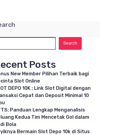
earch
Search
ecent Posts
nus New Member Pilihan Terbaik bagi
cinta Slot Online
OT DEPO 10K : Link Slot Digital dengan
ansaksi Cepat dan Deposit Minimal 10
bu
TS: Panduan Lengkap Menganalisis
luang Kedua Tim Mencetak Gol dalam
di Bola
yiknya Bermain Slot Depo 10k di Situs