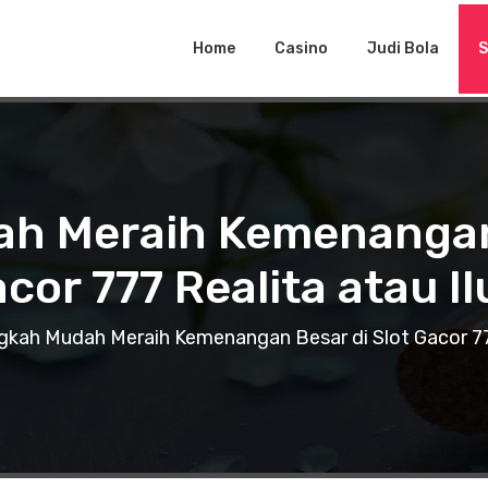
Home
Casino
Judi Bola
S
h Meraih Kemenangan 
cor 777 Realita atau Il
kah Mudah Meraih Kemenangan Besar di Slot Gacor 777 