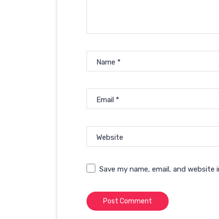
Name
*
Email
*
Website
Save my name, email, and website i