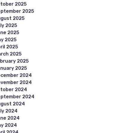
tober 2025
eptember 2025
gust 2025
ly 2025
ne 2025
y 2025
ril 2025
rch 2025
bruary 2025
nuary 2025
ecember 2024
ovember 2024
tober 2024
eptember 2024
gust 2024
ly 2024
ne 2024
y 2024
ril 2024