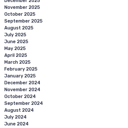
December 2025
November 2025
October 2025
September 2025
August 2025
July 2025
June 2025
May 2025
April 2025
March 2025
February 2025
January 2025
December 2024
November 2024
October 2024
September 2024
August 2024
July 2024
June 2024