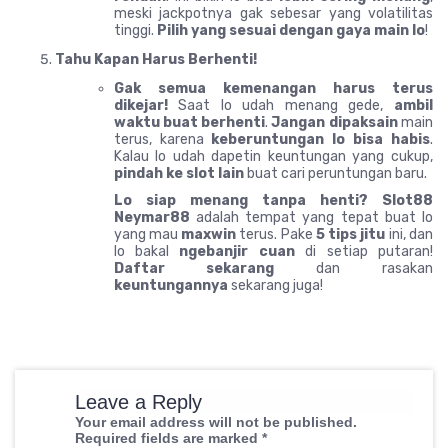
meski jackpotnya gak sebesar yang volatilitas
tinggi.
Pilih yang sesuai dengan gaya main lo
!
Tahu Kapan Harus Berhenti!
Gak semua kemenangan harus terus
dikejar!
Saat lo udah menang gede,
ambil
waktu buat berhenti
.
Jangan dipaksain
main
terus, karena
keberuntungan lo bisa habis
.
Kalau lo udah dapetin keuntungan yang cukup,
pindah ke slot lain
buat cari peruntungan baru.
Lo siap menang tanpa henti?
Slot88
Neymar88
adalah tempat yang tepat buat lo
yang mau
maxwin
terus. Pake
5 tips jitu
ini, dan
lo bakal
ngebanjir cuan
di setiap putaran!
Daftar sekarang
dan rasakan
keuntungannya
sekarang juga!
Leave a Reply
Your email address will not be published.
Required fields are marked
*