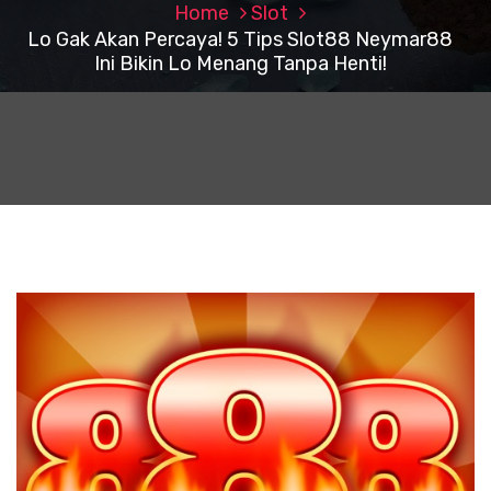
Home
Slot
Lo Gak Akan Percaya! 5 Tips Slot88 Neymar88
Ini Bikin Lo Menang Tanpa Henti!