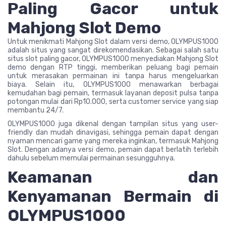
Paling Gacor untuk
Mahjong Slot Demo
Untuk menikmati Mahjong Slot dalam versi demo, OLYMPUS1000
adalah situs yang sangat direkomendasikan. Sebagai salah satu
situs slot paling gacor, OLYMPUS1000 menyediakan Mahjong Slot
demo dengan RTP tinggi, memberikan peluang bagi pemain
untuk merasakan permainan ini tanpa harus mengeluarkan
biaya. Selain itu, OLYMPUS1000 menawarkan berbagai
kemudahan bagi pemain, termasuk layanan deposit pulsa tanpa
potongan mulai dari Rp10.000, serta customer service yang siap
membantu 24/7.
OLYMPUS1000 juga dikenal dengan tampilan situs yang user-
friendly dan mudah dinavigasi, sehingga pemain dapat dengan
nyaman mencari game yang mereka inginkan, termasuk Mahjong
Slot. Dengan adanya versi demo, pemain dapat berlatih terlebih
dahulu sebelum memulai permainan sesungguhnya.
Keamanan dan
Kenyamanan Bermain di
OLYMPUS1000