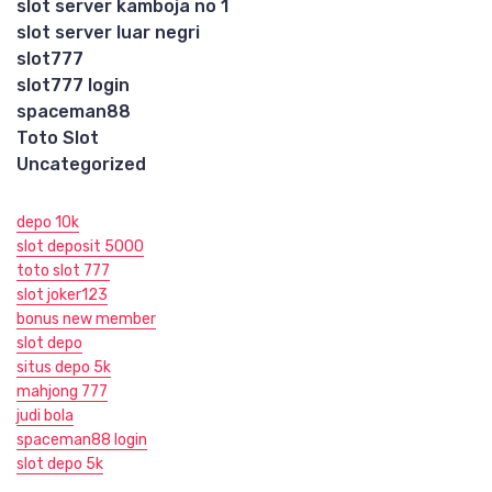
slot server kamboja no 1
slot server luar negri
slot777
slot777 login
spaceman88
Toto Slot
Uncategorized
depo 10k
slot deposit 5000
toto slot 777
slot joker123
bonus new member
slot depo
situs depo 5k
mahjong 777
judi bola
spaceman88 login
slot depo 5k