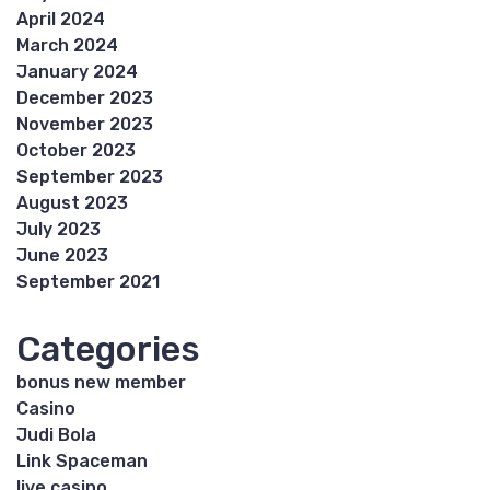
April 2024
March 2024
January 2024
December 2023
November 2023
October 2023
September 2023
August 2023
July 2023
June 2023
September 2021
Categories
bonus new member
Casino
Judi Bola
Link Spaceman
live casino