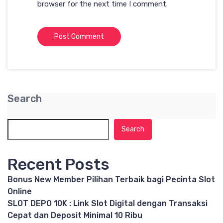
browser for the next time I comment.
Search
Search
Recent Posts
Bonus New Member Pilihan Terbaik bagi Pecinta Slot
Online
SLOT DEPO 10K : Link Slot Digital dengan Transaksi
Cepat dan Deposit Minimal 10 Ribu