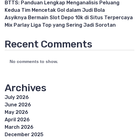
BTTS: Panduan Lengkap Menganalisis Peluang
Kedua Tim Mencetak Gol dalam Judi Bola
Asyiknya Bermain Slot Depo 10k di Situs Terpercaya
Mix Parlay Liga Top yang Sering Jadi Sorotan
Recent Comments
No comments to show.
Archives
July 2026
June 2026
May 2026
April 2026
March 2026
December 2025