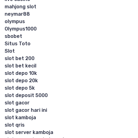
mahjong slot
neymar88
olympus
Olympus1000
sbobet
Situs Toto
Slot
slot bet 200
slot bet kecil
slot depo 10k
slot depo 20k
slot depo 5k
slot deposit 5000
slot gacor
slot gacor hari ini
slot kamboja
slot qris
slot server kamboja