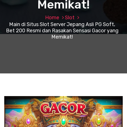
Memikat!
Home
Slot
Main di Situs Slot Server Jepang Asli PG Soft,
Bet 200 Resmi dan Rasakan Sensasi Gacor yang
Memikat!