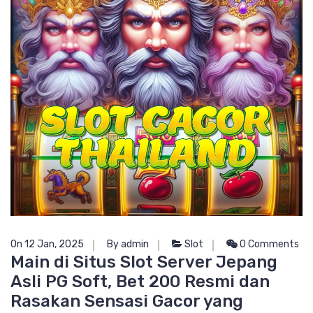
On 12 Jan, 2025
By admin
Slot
0 Comments
Main di Situs Slot Server Jepang
Asli PG Soft, Bet 200 Resmi dan
Rasakan Sensasi Gacor yang