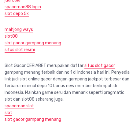
judi bola
spaceman88 login
slot depo 5k
mahjong ways
slot88
slot gacor gampang menang
situs slot resmi
Slot Gacor CERIABET merupakan daftar
situs slot gacor
gampang menang terbaik dan no 1 di Indonesia hari ini. Penyedia
link judi slot online gacor dengan gampang jackpot terbesar dan
terbaru minimal depo 10 bonus new member berlimpah di
Indonesia. Mainkan game seru dan menarik seperti pragmatic
slot dan slot88 sekarang juga.
spaceman slot
slot
slot gacor gampang menang