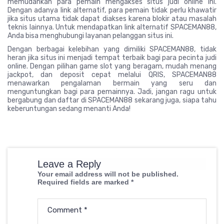
memudahkan para pemain mengakses situs judi online ini.
Dengan adanya link alternatif, para pemain tidak perlu khawatir
jika situs utama tidak dapat diakses karena blokir atau masalah
teknis lainnya. Untuk mendapatkan link alternatif SPACEMAN88,
Anda bisa menghubungi layanan pelanggan situs ini.
Dengan berbagai kelebihan yang dimiliki SPACEMAN88, tidak
heran jika situs ini menjadi tempat terbaik bagi para pecinta judi
online. Dengan pilihan game slot yang beragam, mudah menang
jackpot, dan deposit cepat melalui QRIS, SPACEMAN88
menawarkan pengalaman bermain yang seru dan
menguntungkan bagi para pemainnya. Jadi, jangan ragu untuk
bergabung dan daftar di SPACEMAN88 sekarang juga, siapa tahu
keberuntungan sedang menanti Anda!
Leave a Reply
Your email address will not be published.
Required fields are marked
*
Comment
*