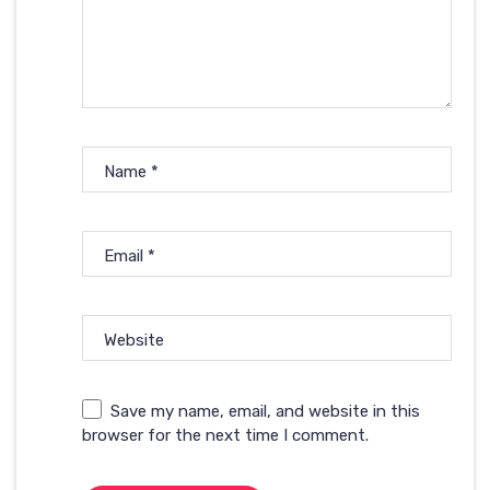
Name
*
Email
*
Website
Save my name, email, and website in this
browser for the next time I comment.