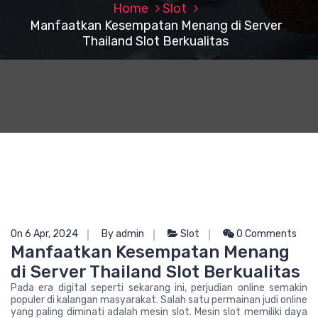
Home
Slot
Manfaatkan Kesempatan Menang di Server
Thailand Slot Berkualitas
On 6 Apr, 2024
By admin
Slot
0 Comments
Manfaatkan Kesempatan Menang
di Server Thailand Slot Berkualitas
Pada era digital seperti sekarang ini, perjudian online semakin
populer di kalangan masyarakat. Salah satu permainan judi online
yang paling diminati adalah mesin slot. Mesin slot memiliki daya