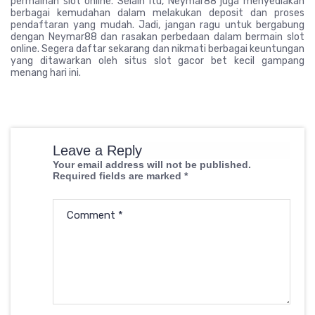
permainan slot online. Selain itu, Neymar88 juga menyediakan
berbagai kemudahan dalam melakukan deposit dan proses
pendaftaran yang mudah. Jadi, jangan ragu untuk bergabung
dengan Neymar88 dan rasakan perbedaan dalam bermain slot
online. Segera daftar sekarang dan nikmati berbagai keuntungan
yang ditawarkan oleh situs slot gacor bet kecil gampang
menang hari ini.
Leave a Reply
Your email address will not be published.
Required fields are marked
*
Comment
*