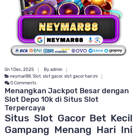
On 1 Dec, 2025
By admin
neymar88
,
Slot
,
slot gacor
,
slot gacor hari ini
0 Comments
Menangkan Jackpot Besar dengan
Slot Depo 10k di Situs Slot
Terpercaya
Situs Slot Gacor Bet Kecil
Gampang Menang Hari Ini