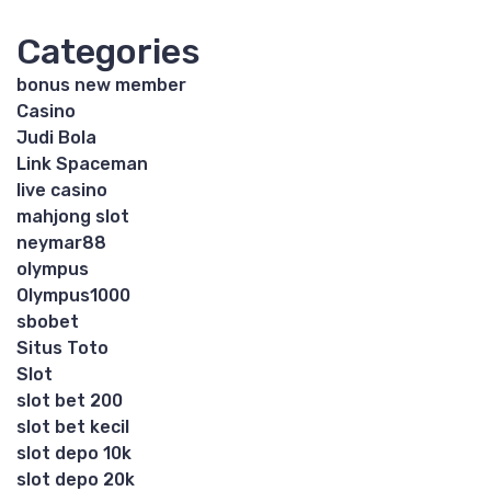
Categories
bonus new member
Casino
Judi Bola
Link Spaceman
live casino
mahjong slot
neymar88
olympus
Olympus1000
sbobet
Situs Toto
Slot
slot bet 200
slot bet kecil
slot depo 10k
slot depo 20k