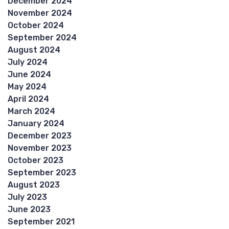
December 2024
November 2024
October 2024
September 2024
August 2024
July 2024
June 2024
May 2024
April 2024
March 2024
January 2024
December 2023
November 2023
October 2023
September 2023
August 2023
July 2023
June 2023
September 2021