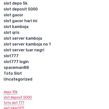
slot depo 5k
slot deposit 5000
slot gacor
slot gacor hari ini
slot kamboja
slot qris
slot server kamboja
slot server kamboja no 1
slot server luar negri
slot777
slot777 login
spaceman88
Toto Slot
Uncategorized
depo 10k
slot deposit 5000
toto slot 777
slot joker123