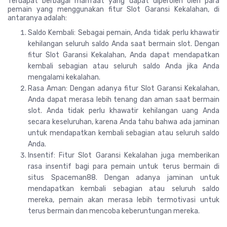
Terdapat berbagai manfaat yang dapat diperoleh oleh para
pemain yang menggunakan fitur Slot Garansi Kekalahan, di
antaranya adalah:
Saldo Kembali: Sebagai pemain, Anda tidak perlu khawatir
kehilangan seluruh saldo Anda saat bermain slot. Dengan
fitur Slot Garansi Kekalahan, Anda dapat mendapatkan
kembali sebagian atau seluruh saldo Anda jika Anda
mengalami kekalahan.
Rasa Aman: Dengan adanya fitur Slot Garansi Kekalahan,
Anda dapat merasa lebih tenang dan aman saat bermain
slot. Anda tidak perlu khawatir kehilangan uang Anda
secara keseluruhan, karena Anda tahu bahwa ada jaminan
untuk mendapatkan kembali sebagian atau seluruh saldo
Anda.
Insentif: Fitur Slot Garansi Kekalahan juga memberikan
rasa insentif bagi para pemain untuk terus bermain di
situs Spaceman88. Dengan adanya jaminan untuk
mendapatkan kembali sebagian atau seluruh saldo
mereka, pemain akan merasa lebih termotivasi untuk
terus bermain dan mencoba keberuntungan mereka.