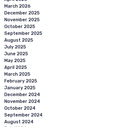
March 2026
December 2025
November 2025
October 2025
September 2025
August 2025
July 2025
June 2025
May 2025
April 2025
March 2025
February 2025
January 2025
December 2024
November 2024
October 2024
September 2024
August 2024