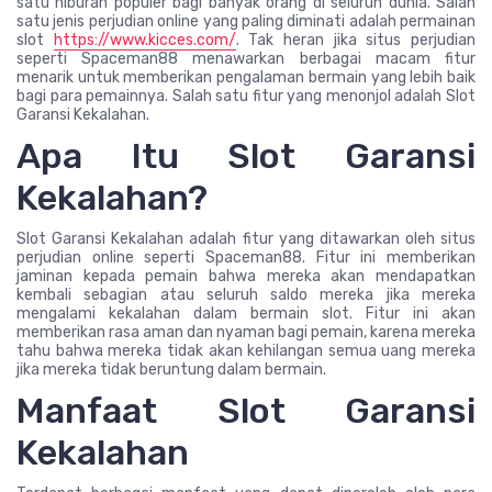
satu hiburan populer bagi banyak orang di seluruh dunia. Salah
satu jenis perjudian online yang paling diminati adalah permainan
slot
https://www.kicces.com/
. Tak heran jika situs perjudian
seperti Spaceman88 menawarkan berbagai macam fitur
menarik untuk memberikan pengalaman bermain yang lebih baik
bagi para pemainnya. Salah satu fitur yang menonjol adalah Slot
Garansi Kekalahan.
Apa Itu Slot Garansi
Kekalahan?
Slot Garansi Kekalahan adalah fitur yang ditawarkan oleh situs
perjudian online seperti Spaceman88. Fitur ini memberikan
jaminan kepada pemain bahwa mereka akan mendapatkan
kembali sebagian atau seluruh saldo mereka jika mereka
mengalami kekalahan dalam bermain slot. Fitur ini akan
memberikan rasa aman dan nyaman bagi pemain, karena mereka
tahu bahwa mereka tidak akan kehilangan semua uang mereka
jika mereka tidak beruntung dalam bermain.
Manfaat Slot Garansi
Kekalahan