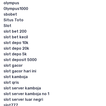
olympus
Olympus1000
sbobet
Situs Toto
Slot
slot bet 200
slot bet kecil
slot depo 10k
slot depo 20k
slot depo 5k
slot deposit 5000
slot gacor
slot gacor hari ini
slot kamboja
slot qris
slot server kamboja
slot server kamboja no 1
slot server luar negri
slot777