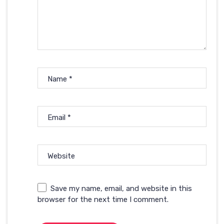
Name
*
Email
*
Website
Save my name, email, and website in this
browser for the next time I comment.