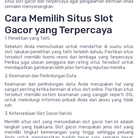
situs slot gacor dan terpercaya agar pengalaman bermain Anda
semakin menyenangkan.
Cara Memilih Situs Slot
Gacor yang Terpercaya
1. Penelitian yang Teliti
Sebelum Anda memutuskan untuk mendaftar di suatu situs
slot, lakukan penelitian yang teliti terlebih dahulu. Pastikan situs
tersebut memiliki lisensi resmi dari lembaga yang terpercaya.
Periksa juga ulasan pengguna dan rating situs tersebut untuk
mendapatkan gambaran lebih jelas tentang reputasi mereka.
2. Keamanan dan Perlindungan Data
Keamanan dan perlindungan data Anda merupakan hal yang
sangat penting ketika bermain di situs slot online. Pastikan situs
tersebut memiliki sistem keamanan yang canggih seperti SSL
untuk melindungi informasi pribadi Anda dari akses yang tidak
sah.
3. Ketersediaan Slot Gacor Hari Ini
Memilih situs slot yang menyediakan slot gacor hari ini adalah
langkah yang bijaksana. Slot gacor merupakan jenis slot yang
memiliki tingkat kemenangan yang tinggi, sehingga peluang
Anda untuk mendapatkan hadiah besar juga semakin besar.