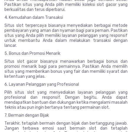
Pastikan situs yang Anda pilih memiliki koleksi slot gacor yang
berkualitas dan terus diperbarui.
4. Kemudahan dalam Transaksi
Situs slot terpercaya biasanya menyediakan berbagai metode
pembayaran yang aman dan nyaman bagi para pemain. Pastikan
situs yang Anda pilih memiliki layanan pelanggan yang responsif
untuk membantu Anda dalam melakukan transaksi dengan
lancar.
5. Bonus dan Promosi Menarik
Situs slot gacor biasanya menawarkan berbagai bonus dan
promosi menarik bagi para pemainnya. Pastikan Anda memilih
situs yang memberikan bonus yang fair dan memiliki syarat dan
ketentuan yang jelas.
6. Layanan Pelanggan yang Profesional
Pilih situs slot yang menyediakan layanan pelanggan yang
profesional dan responsif. Dengan begitu, Anda dapat
mendapatkan bantuan dan dukungan ketika mengalami masalah
teknis atau pun ingin bertanya tentang permainan slot.
7. Bermain dengan Bijak
Terakhir, tetaplah bermain dengan bijak dan bertanggung jawab.
Jangan terbawa emosi saat bermain slot dan tetaplah